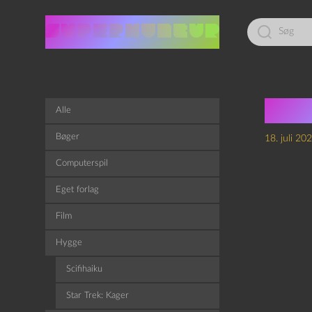
Led
efter:
Flig
Alle
Bøger
18. juli 20
Computerspil
Eget forlag
Film
Hygge
Scifihaiku
Star Trek: Kager