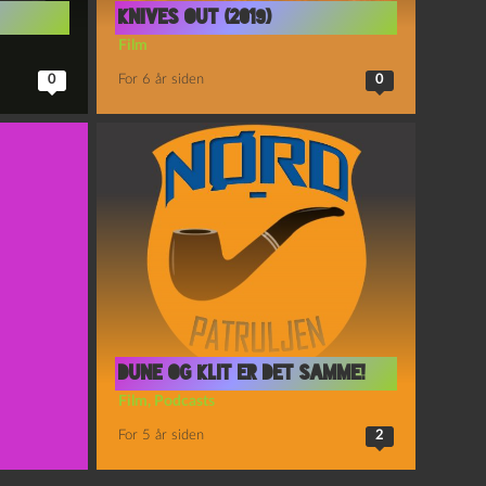
Knives Out (2019)
Film
0
For 6 år siden
0
Dune og Klit er det samme!
Film
,
Podcasts
For 5 år siden
2