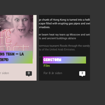
ens tegn — La
1975)
Geostorm
Film
r siden
0
For 8 år siden
3