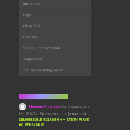
Interviews
Lego
Øl og Ævl
Podcasts
Superkultur-podcasten
Tegneserier
TV- og streaming-serier
Fra kommentarsporet
Henning Andersen
For 6 dage siden
Hej Øl&Ævl En eksemplarisk, ja nærmest yndefuld, afslutning på SOMMERSKOLEN.…
Sommerskole Eksamen 4 – Synth Wave
og Venskab (1)