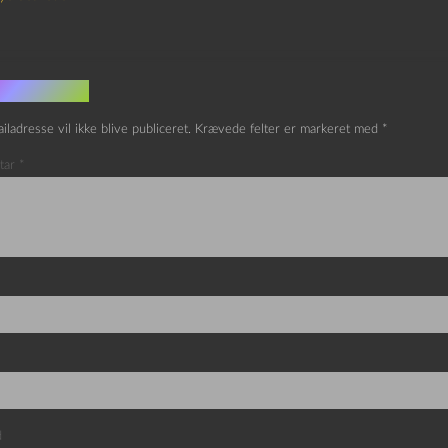
v et svar
iladresse vil ikke blive publiceret.
Krævede felter er markeret med
*
tar
*
d