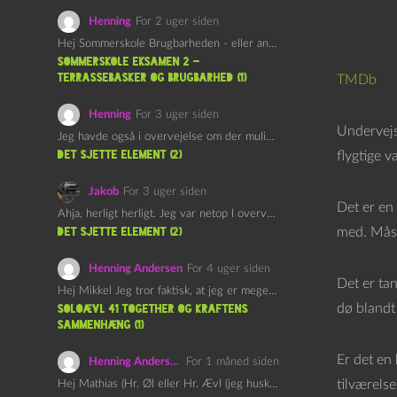
Henning
For 2 uger siden
Hej Sommerskole Brugbarheden - eller anvendeligheden - af "Øl&Ævl" er…
Sommerskole Eksamen 2 –
Terrassebasker og Brugbarhed (1)
TMDb
Henning
For 3 uger siden
Undervejs 
Jeg havde også i overvejelse om der muligvis kunne være…
det sjette element (2)
flygtige v
Jakob
For 3 uger siden
Det er en 
Ahja, herligt herligt. Jeg var netop I overvejelser om at…
med. Måsk
det sjette element (2)
Henning Andersen
For 4 uger siden
Det er ta
Hej Mikkel Jeg tror faktisk, at jeg er meget enig…
dø blandt
Soloævl 41 Together og Kraftens
Sammenhæng (1)
Er det en 
Henning Andersen
For 1 måned siden
tilværelse
Hej Mathias (Hr. Øl eller Hr. Ævl (jeg husker ikke…