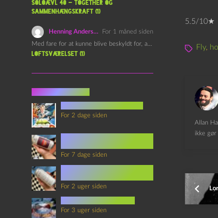
Soloævl 40 – Together og
sammenhængskraft (1)
5.5/10★
Henning Andersen
For 1 måned siden
Med fare for at kunne blive beskyldt for, at være…
Fly
,
ho
Loftsværelset (1)
Seneste indlæg
youtubes lyksaligheder
For 2 dage siden
Allan Ha
ikke gør 
Sommerskole Eksamen 4 –
Synth Wave og Venskab
For 7 dage siden
Sommerskole Eksamen 3 –
Synth Wave og Solipsisme
For 2 uger siden
Lor
mad i science fiction
For 3 uger siden