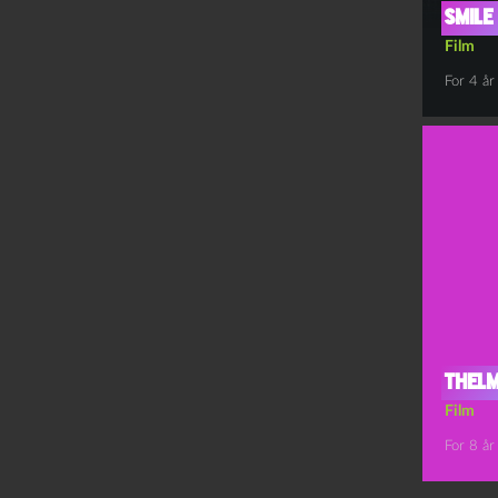
Smile 
Film
For 4 år
Thel
Film
For 8 år