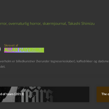
rror
,
overnaturlig horror
,
skærmjournal
,
Takashi Shimizu
Skrevet af
Allan Haverholm
verholm er billedkunstner (herunder tegneserieskaber), kaffedrikker og dødsmeta
det.
d of tears (2013)
The o