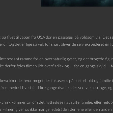
på flyet til Japan fra USA dør en passager på voldsom vis. Det sæ
ærdi. Og det er lige så vel, for snart bliver de selv ekspederet én f
interessant ramme for en overnaturlig gyser, og det brogede figur
e derfor føles filmen lidt overfladisk og — for en gangs skyld — f
nkevækkende, hvor meget der fokuseres på parforhold og familie i 
 fremmede: I hvert fald fire gange dvæles der ved vielsesringe, o
kynisk kommentar om det nyttesløse i at stifte familie, eller net
? Filmen giver os ikke mange ledetråde i den ene eller den anden r