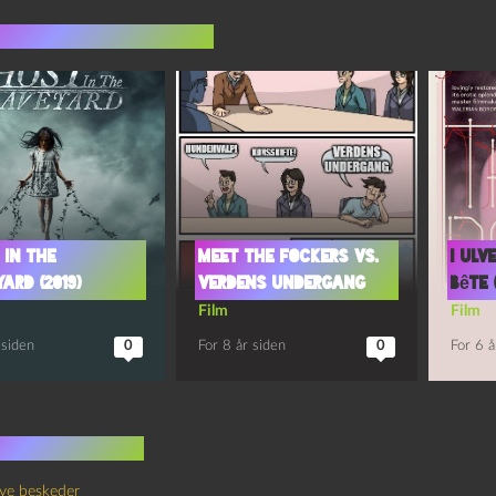
indlæg i samme dur
 in the
Meet the Fockers vs.
I ulv
ard (2019)
verdens undergang
Bête (
Film
Film
 siden
0
For 8 år siden
0
For 6 å
 kommentarer
ye beskeder