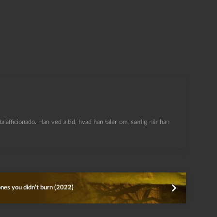
lafficionado. Han ved altid, hvad han taler om, særlig når han
nes you didn’t burn (2022)