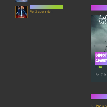
det sjette element
Flere 
For 3 uger siden
Ghost
Gravey
Film
For 7 år
Ingen
Du har 0 n