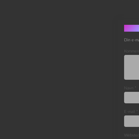
Skri
Din e-ma
Kommen
Navn
*
E-mail
*
Webste