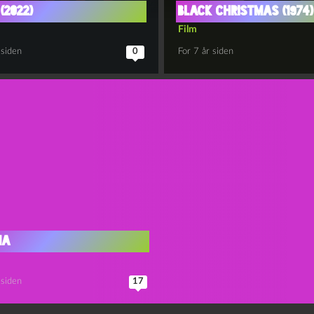
(2022)
Black Christmas (1974)
Film
 siden
0
For 7 år siden
ma
 siden
17