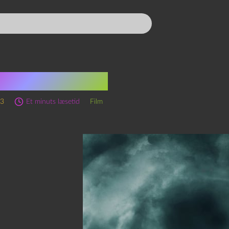
ht 7500 (2014)
23
Et minuts læsetid
Film