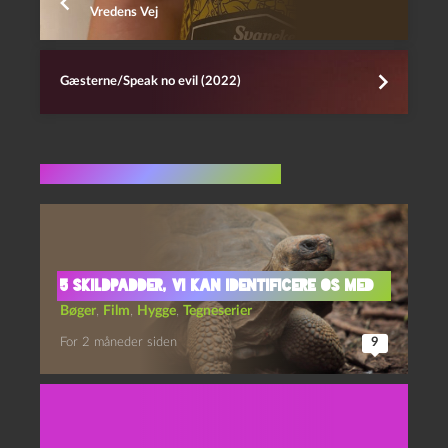
Vredens Vej
Gæsterne/Speak no evil (2022)
Flere indlæg i samme dur
5 skildpadder, vi kan identificere os med
Bøger
,
Film
,
Hygge
,
Tegneserier
For 2 måneder siden
9