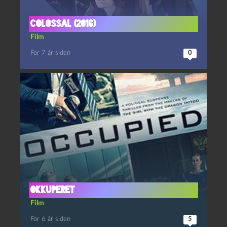
Colossal (2016)
Film
For 7 år siden
0
Okkuperet
Film
For 6 år siden
5