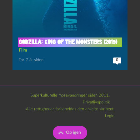
Godzilla: King of the Monsters (2019)
Film
For 7 år siden
0
Superkulturelle mosevandringer siden 2011.
Privatlivspolitik
Alle rettigheder forbeholdes den enkelte skribent.
Login
Op igen