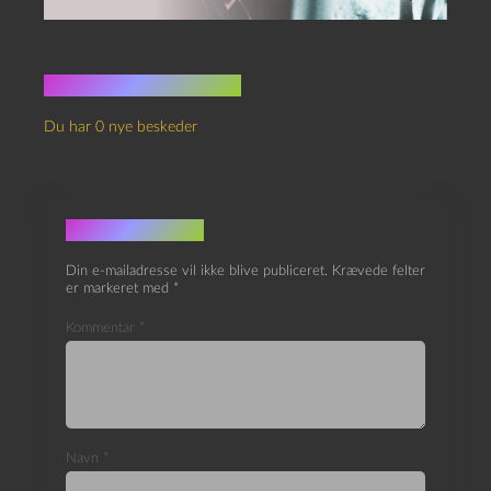
Ingen kommentarer
Du har 0 nye beskeder
Skriv et svar
Din e-mailadresse vil ikke blive publiceret.
Krævede felter
er markeret med
*
Kommentar
*
Navn
*