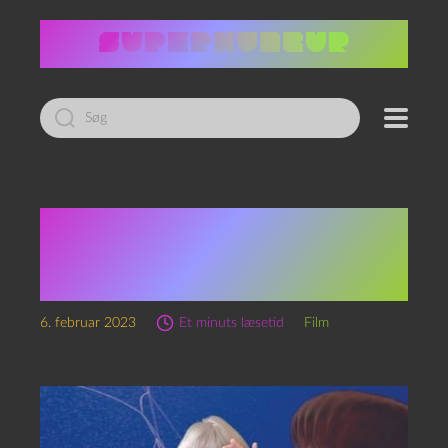
Led
efter:
Donna Haraway:
Storytelling for earthly
survival (2016)
6. februar 2023
Et minuts læsetid
Film