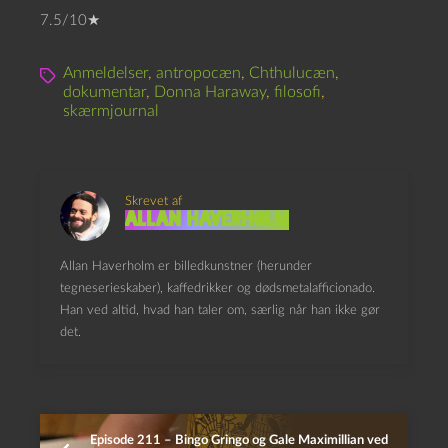
7.5/10★
Anmeldelser
,
antropocæn
,
Chthulucæn
,
dokumentar
,
Donna Haraway
,
filosofi
,
skærmjournal
Skrevet af
Allan Haverholm
Allan Haverholm er billedkunstner (herunder
tegneserieskaber), kaffedrikker og dødsmetalafficionado.
Han ved altid, hvad han taler om, særlig når han ikke gør
det.
Episode 211 – Bingo Gringo og Gale Maximillian ved