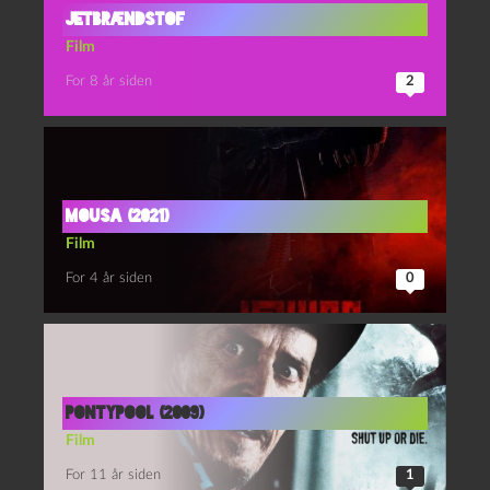
Jetbrændstof
Film
For 8 år siden
2
Mousa (2021)
Film
For 4 år siden
0
Pontypool (2009)
Film
For 11 år siden
1