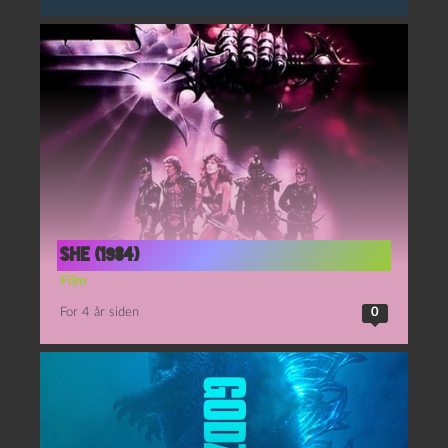
She (1984)
Film
For 4 år siden
0