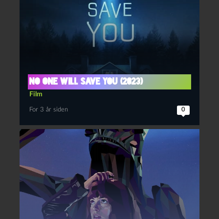
No one will save you (2023)
Film
For 3 år siden
0