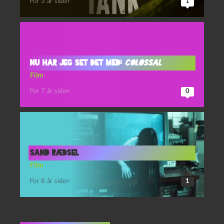
For 3 år siden
1
Nu har jeg set det med:
Colossal
Film
For 7 år siden
0
Sand rædsel
Film
For 8 år siden
1