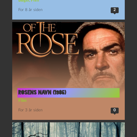
Bøger
,
Film
For 8 år siden
2
Rosens navn (1986)
Film
For 3 år siden
0