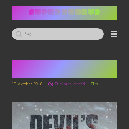
Led
efter:
The Dyatlov Pass
Incident (2013)
19. oktober 2018
Et minuts læsetid
Film