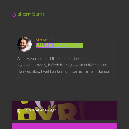
skærmjournal
Skrevet af
Allan Haverholm
Allan Haverholm er billedkunstner (herunder
tegneserieskaber), kaffedrikker og dødsmetalafficionado.
Han ved altid, hvad han taler om, særlig når han ikke gør
det.
Coveret er en løgn