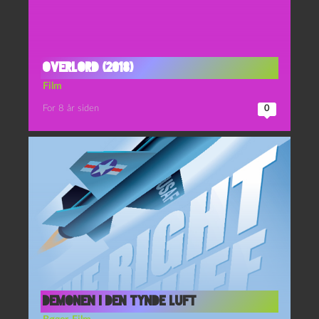
Overlord (2018)
Film
For 8 år siden
0
Demonen i den tynde luft