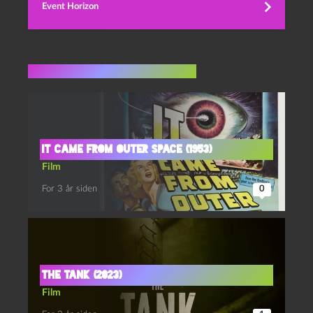
Event Horizon
Flere indlæg i samme dur
It came from outer space (1953)
Film
For 3 år siden
0
The tank (2023)
Film