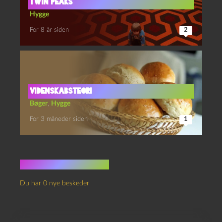
Twin Peaks
Hygge
For 8 år siden
2
Videnskabsteori
Bøger
,
Hygge
For 3 måneder siden
1
Ingen kommentarer
Du har 0 nye beskeder