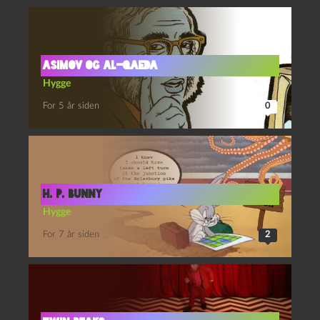
Asimov og al-Qaeda
Hygge
For 5 år siden
0
H. P. Bunny
Hygge
For 7 år siden
2