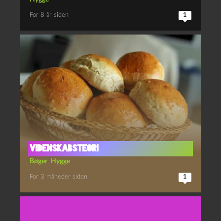
For 8 år siden
1
Videnskabsteori
Bøger
,
Hygge
For 3 måneder siden
1