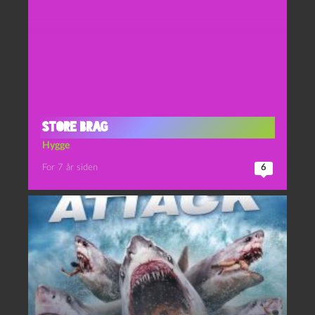
Store brag
Hygge
For 7 år siden
6