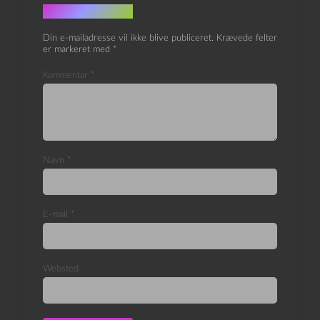
Skriv et svar
Din e-mailadresse vil ikke blive publiceret.
Krævede felter
er markeret med
*
Kommentar
*
Navn
*
E-mail
*
Websted