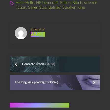
Helle Helle
,
HP Lovecraft
,
Robert Bloch
,
science
fiction
,
Søren Staal Balslev
,
Stephen King
Skrevet af
Janus
Concrete utopia (2023)
The long kiss goodnight (1996)
Flere indlæg i samme dur