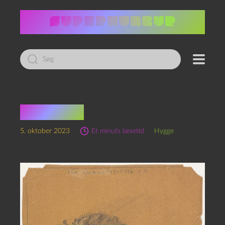
Led
efter:
Linkdump
5. oktober 2023
Et minuts læsetid
Hygge