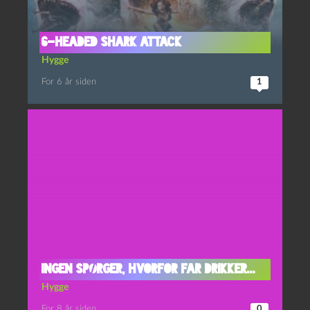
6-Headed Shark Attack
Hygge
For 6 år siden
1
Ingen spørger, hvorfor far drikker…
Hygge
For 8 år siden
0