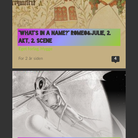
“What’s in a name?” Romeo&Julie, 2.
Akt, 2. Scene
Eget forlag
,
Hygge
For 2 år siden
4