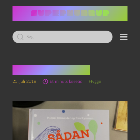
Led
efter:
Det griber om sig
25. juli 2018
Et minuts læsetid
Hygge