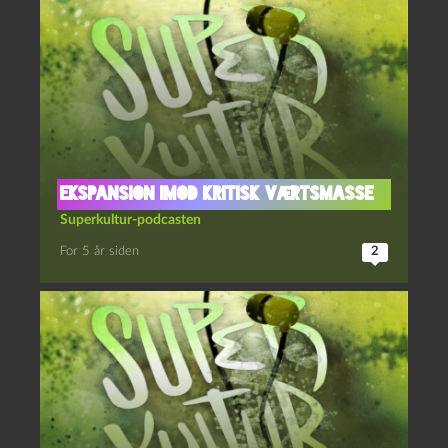
Ekspansion imod kritisk værtsmasse
Superkultur-podcasten
For 5 år siden
2