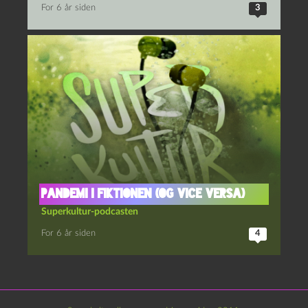
For 6 år siden
3
Pandemi i fiktionen (og vice versa)
Superkultur-podcasten
For 6 år siden
4