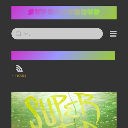
Led
efter:
Tag:
Anna Sejersen Riis
7 indlæg