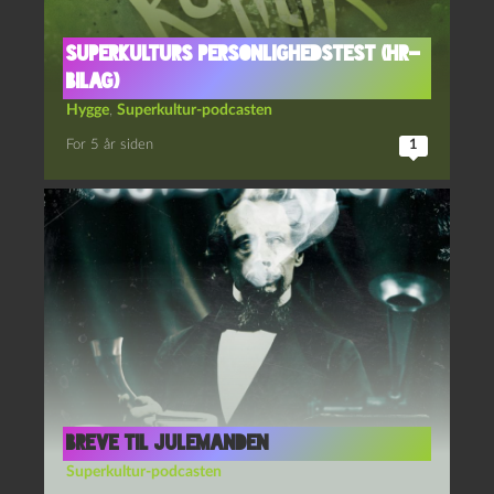
Superkulturs personlighedstest (HR-
bilag)
Hygge
,
Superkultur-podcasten
For 5 år siden
1
Breve til Julemanden
Superkultur-podcasten