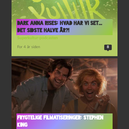
Dark Anna Rises: Hvad har vi set…
det sidste halve år?!
Superkultur-podcasten
For 4 år siden
8
Frygtelige Filmatiseringer: Stephen
King