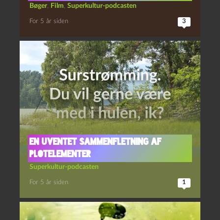
Bøger
,
Film
,
Superkultur-podcasten
For 5 år siden
3
En uventet sammenfletning af
plotelementer
Superkultur-podcasten
For 5 år siden
1