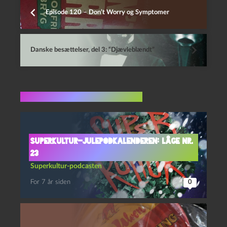
Episode 120 – Don’t Worry og Symptomer
Danske besættelser, del 3: “Djævleblændt”
Flere indlæg i samme dur
Superkultur-julepodkalenderen: Låge nr.
23
Superkultur-podcasten
For 7 år siden
0