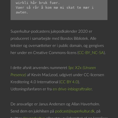
wirkli hår bruk fuer.

Vaer så rår å kom mæ mi skat te mær i 
awten.
Superkultur-podcastens julepodkalender 2020 er
produceret i samarbejde med Bondos Bibliotek. Alle
tekster og oversættelser er i public domain, og gengives
her under en Creative Commons-licens (
CC-BY_NC-SA
).
I dette afsnit anvendes nummeret
Spc X2x (Unseen
Presence)
af Kevin MacLeod, udgivet under CC-licensen
Kreditering 4.0 International (
CC BY 4.0
).
Udtoningsfanfaren er fra
en drive-inbiograftrailer
.
De ansvarlige er Janus Andersen og Allan Haverholm.
Send dem en julehilsen på
podcast@superkultur.dk
, på