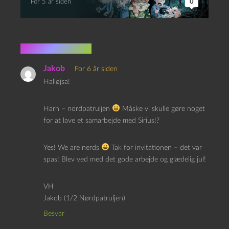
For 5 år siden
0
3 kommentarer
Jakob
For 6 år siden
Halløjsa!
Harh – nordpatruljen
Måske vi skulle gøre noget
for at lave et samarbejde med Sirius!?
Yes! We are nerds
Tak for invitationen – det var
spas! Blev ved med det gode arbejde og glædelig jul!
VH
Jakob (1/2 Nørdpatruljen)
Besvar