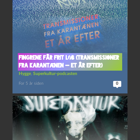
Fingrene får frit løb (Transmissioner
fra karantænen — et år efter)
Hygge
,
Superkultur-podcasten
For 5 år siden
0