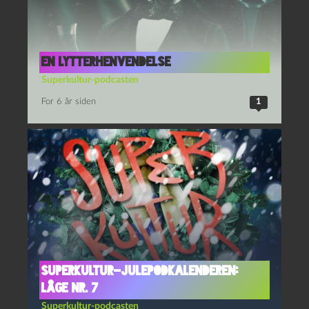
En lytterhenvendelse
Superkultur-podcasten
For 6 år siden
1
Superkultur-julepodkalenderen:
Låge nr. 7
Superkultur-podcasten