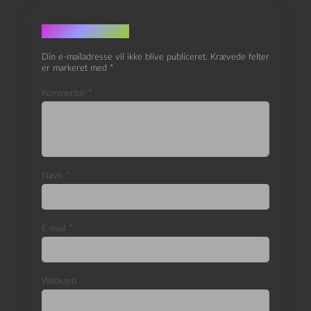
Skriv et svar
Din e-mailadresse vil ikke blive publiceret.
Krævede felter
er markeret med
*
Kommentar
*
Navn
*
E-mail
*
Websted