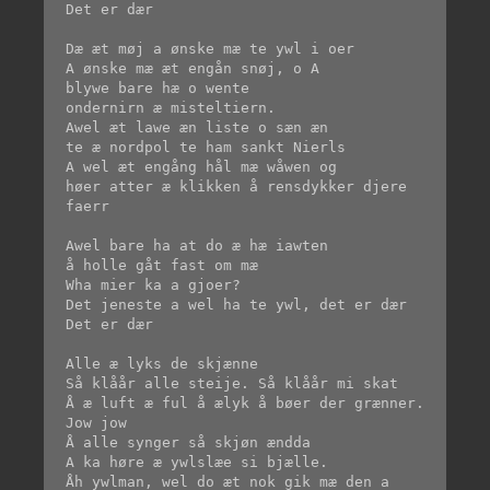
Det er dær

Dæ æt møj a ønske mæ te ywl i oer

A ønske mæ æt engån snøj, o A

blywe bare hæ o wente

ondernirn æ misteltiern.

Awel æt lawe æn liste o sæn æn

te æ nordpol te ham sankt Nierls

A wel æt engång hål mæ wåwen og

høer atter æ klikken å rensdykker djere 
faerr

Awel bare ha at do æ hæ iawten

å holle gåt fast om mæ

Wha mier ka a gjoer?

Det jeneste a wel ha te ywl, det er dær

Det er dær

Alle æ lyks de skjænne

Så klåår alle steije. Så klåår mi skat

Å æ luft æ ful å ælyk å bøer der grænner.

Jow jow

Å alle synger så skjøn ændda

A ka høre æ ywlslæe si bjælle.

Åh ywlman, wel do æt nok gik mæ den a 