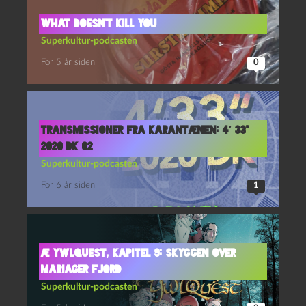
What doesn’t kill you
Superkultur-podcasten
For 5 år siden
0
Transmissioner fra karantænen: 4′ 33”
2020 DK 02
Superkultur-podcasten
For 6 år siden
1
Æ YwlQuest, kapitel 9: Skyggen over
Mariager fjord
Superkultur-podcasten