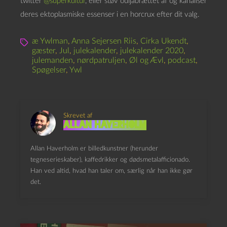
twitter
@superkultur
, eller støv ouijabrættet af og kanaliser
deres ektoplasmiske essenser i en horcrux efter dit valg.
æ Ywlman
,
Anna Sejersen Riis
,
Cirka Ukendt
,
gæster
,
Jul
,
julekalender
,
julekalender 2020
,
julemanden
,
nørdpatruljen
,
Øl og Ævl
,
podcast
,
Spøgelser
,
Ywl
Skrevet af
Allan Haverholm
Allan Haverholm er billedkunstner (herunder
tegneserieskaber), kaffedrikker og dødsmetalafficionado.
Han ved altid, hvad han taler om, særlig når han ikke gør
det.