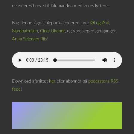
dele deres breve til Julemanden med vores lyttere.
Bag denne låge i julepodkalenderen lurer
Øl og Ævl
,
Nørdpatruljen
,
Cirka Ukendt
, og vores egen genganger,
Anna Sejersen Riis
!
Download afsnittet
her
eller abonnér på
podcastens RSS-
feed
!
Annas brev,
transkriberet: