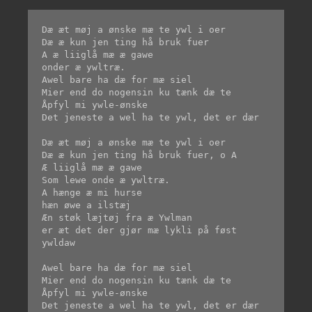
Dæ æt møj a ønske mæ te ywl i oer

Dæ æ kun jen ting hå bruk fuer

A æ liiglå mæ æ gawe

onder æ ywltræ.

Awel bare ha dæ for mæ siel

Mier end do nogensin ku tænk dæ te

Åpfyl mi ywle-ønske

Det jeneste a wel ha te ywl, det er dær

Dæ æt møj a ønske mæ te ywl i oer

Dæ æ kun jen ting hå bruk fuer, o A

Æ liiglå mæ æ gawe

Som lewe onde æ ywltræ.

A hænge æ mi hurse

hæn øwe a ilstæj

Æn støk læjtøj fra æ Ywlman

er æt det der gjør mæ lykli på føst 
ywldaw

Awel bare ha dæ for mæ siel

Mier end do nogensin ku tænk dæ te

Åpfyl mi ywle-ønske

Det jeneste a wel ha te ywl, det er dær
