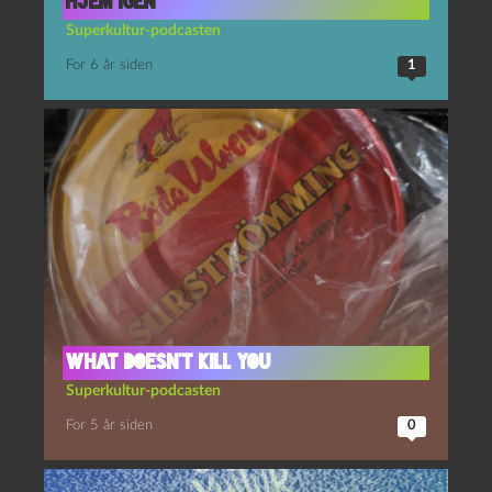
hjem igen”
Superkultur-podcasten
For 6 år siden
1
What doesn’t kill you
Superkultur-podcasten
For 5 år siden
0