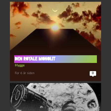
Den royale monolit
Hygge
For 6 år siden
0