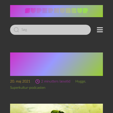
Led
efter:
Superkulturs
personlighedstest (HR-
bilag)
20. maj 2021
2 minutters læsetid
Hygge
,
Superkultur-podcasten