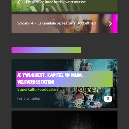
Ekspansion imod kritisk værtsmasse
Soloævl 4 – La Goudale og Teatrets Dobbelthed
Flere indlæg i samme dur
Æ YwlQuest, kapitel 10: Mmm,
velfærdsstaten!
Superkultur-podcasten
For 5 år siden
0