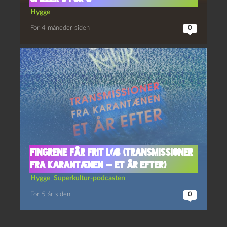
Hygge
For 4 måneder siden
0
Fingrene får frit løb (Transmissioner
fra karantænen — et år efter)
Hygge
,
Superkultur-podcasten
For 5 år siden
0