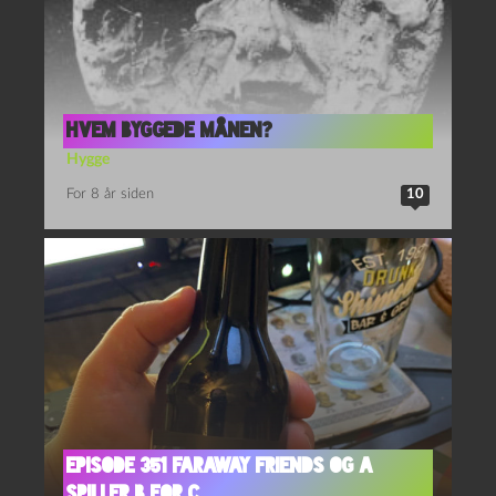
Hvem byggede månen?
Hygge
For 8 år siden
10
Episode 351 Faraway Friends og A
spiller B for C