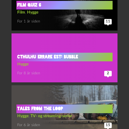
film quiz 6
Film
,
Hygge
For 1 år siden
11
Cthulhu errare est: Bubble
Hygge
For 8 år siden
2
Tales from the Loop
Hygge
,
TV- og streaming-serier
For 6 år siden
15