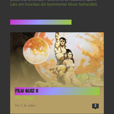
Læs om hvordan din kommentar bliver behandlet
.
Flere indlæg i samme dur
Film quiz 8
Film
,
Hygge
For 1 år siden
2