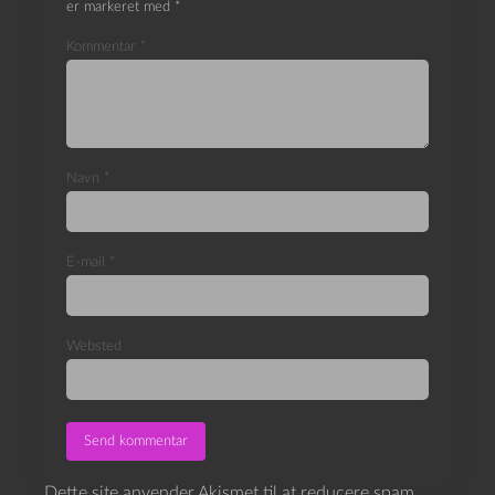
er markeret med
*
Kommentar
*
Navn
*
E-mail
*
Websted
Dette site anvender Akismet til at reducere spam.