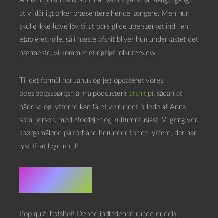
Anna Sejersen Riis, som har været gæst så mange gange,
at vi dårligt orker præsentere hende længere. Men hun
skulle ikke have lov til at bare glide ubemærket ind i en
etableret rolle, så i næste afsnit bliver hun underkastet det
nærmeste, vi kommer et rigtigt jobinterview.
Til det formål har Janus og jeg opdateret vores
poesibogsspørgsmål fra podcastens
afsnit pi
, sådan at
både vi og lytterne kan få et velrundet billede af Anna
som person, mediefordøjer og kulturentusiast. Vi gengiver
spørgsmålene på forhånd herunder, for de lyttere, der har
lyst til at lege med!
Lynrunde
Pop quiz, hotshot! Denne indledende runde er dels