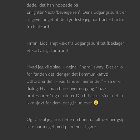
døde, idet han hoppede på
EnlightenNext-“bevægelsen”. Dens udgangspunkt er
alligevel noget af det tyndeste jeg har hørt – bortset
fra FlatEarth.
Hrmn! Lidt langt væk fra udgangspunktet (beklager
et kortvarigt tantrum)
Hvad jeg ville sige: – nejnej; “nørd” away! Det er jo
for fanden det, der gør det kommunikativt!
Udfordrende! “Hvad fanden mener de?” – så er vi i
dialog. Hvis man bare laver en gang “Jazz-
professoren” og emulerer Dirch Passer, så er det jo
ikke sjovt for dem, det går ud over
Og så skal jeg nok flette næbbet, da alt det hér gylp
ikke har meget med pandemi at gøre.