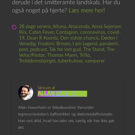
derude i det smitteramte landskab. Har du
også noget på hjerte?
Læs mere her
!
28 dage senere
,
Altuna
,
Anaconda
,
Anna Sejersen
Riis
,
Cabin Fever
,
Contagion
,
coronavirus
,
covid-
19
,
Dean R Koontz
,
Den sidste chance
,
Døden i
Venedig
,
Frederic Brown
,
I am Legend
,
pandemi
,
pest
,
podcast
,
Tak for lort gud
,
The Stand
,
The
VelociPastor
,
Thomas Mann
,
Trillo
,
Trolddomsbjerget
,
tuberkulose
,
vampyrer
Skrevet af
Allan Haverholm
Allan Haverholm er billedkunstner (herunder
tegneserieskaber), kaffedrikker og dødsmetalafficionado.
Han ved altid, hvad han taler om, særlig når han ikke gør
det.