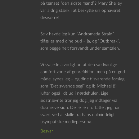
på temaet “den sidste mand”? Mary Shelley
var aldrig stærk i at beskytte sin ophavsret,
desværre!
Selv havde jeg kun “Andromeda Strain”
tilfælles med dine bud – ja, og “Outbreak”,
som begge helt forsvandt under samtalen.
Vi svajede alvorligt ud af den sædvanlige
comfort zone af genrefiktion, men på en god
måde, synes jeg – og dine tilsvarende forslag
som “Det syvende segl” og Ib Michael (!)
lufter også lidt ud i nørdehulen. Lige
sidstnævnte tror jeg dog, jeg indtager via
dosmerversion. Der er en forfatter, jeg har
svært ved at skille fra hans ualmindeligt
usympatiske mediepersona…
Besvar