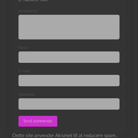
er markeret med
*
Kommentar
*
Navn
*
E-mail
*
Websted
Dette site anvender Akismet til at reducere spam.