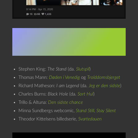
Omtalte værker i
udvalg:
Stephen King:
The Stand
(da.
Slutspil
)
Thomas Mann:
Døden i Venedig
og
Trolddomsbjerget
Richard Matheson:
I am Legend
(da.
Jeg er den sidste
)
Charles Burns:
Black Hole
(da.
Sort Hul
)
Trillo & Altuna:
Den sidste chance
Minna Sundbergs webcomic,
Stand Still, Stay Silent
Theodor Kittelsens billedserie,
Svartedauen