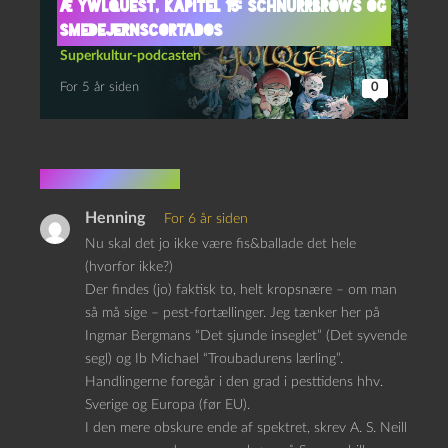
Æ YwlQuest, kapitel 15: Schnurrbrows og
smedejernscortados
Superkultur-podcasten
For 5 år siden
0
4 kommentarer
Henning
For 6 år siden
Nu skal det jo ikke være fis&ballade det hele
(hvorfor ikke?)
Der findes (jo) faktisk to, helt kropsnære – om man
så må sige – pest-fortællinger. Jeg tænker her på
Ingmar Bergmans “Det sjunde inseglet” (Det syvende
segl) og Ib Michael “Troubadurens lærling”.
Handlingerne foregår i den grad i pesttidens hhv.
Sverige og Europa (før EU).
I den mere obskure ende af spektret, skrev A. S. Neill