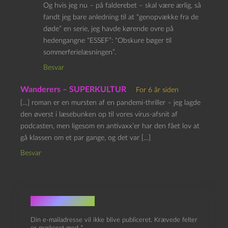
Og hvis jeg nu – på falderebet – skal være ærlig, så
fandt jeg bare anledning til at “genopvække fra de
døde” en serie, jeg havde kørende ovre på
hedengangne “ESSEF”: “Obskure bøger til
sommerferielæsningen”.
Besvar
Wanderers – SUPERKULTUR
For 6 år siden
[…] roman er en mursten af en pandemi-thriller – jeg lagde
den øverst i læsebunken op til vores virus-afsnit af
podcasten, men ligesom en antivaxx’er har den fået lov at
gå klassen om et par gange, og det var […]
Besvar
Skriv et svar
Din e-mailadresse vil ikke blive publiceret.
Krævede felter