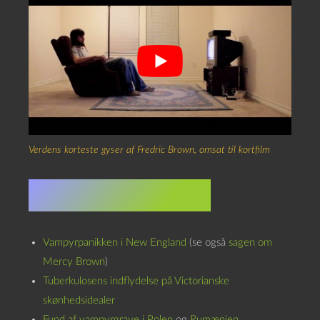
Verdens korteste gyser af Fredric Brown, omsat til kortfilm
Løstgående links:
Vampyrpanikken i New England
(se også
sagen om
Mercy Brown
)
Tuberkulosens indflydelse på Victorianske
skønhedsidealer
Fund af vampyrgrave i Polen
og
Rumænien