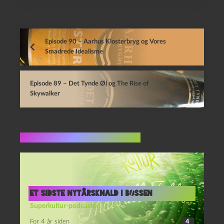
Episode 90 – Aarhus Klosterbryg og Vores
Smadrede Idealisme
Episode 89 – Det Tynde Øl og The Rise of
Skywalker
Flere indlæg i samme dur
Et sidste nytårsknald i bøssen
Superkultur-podcasten
For 4 år siden
4