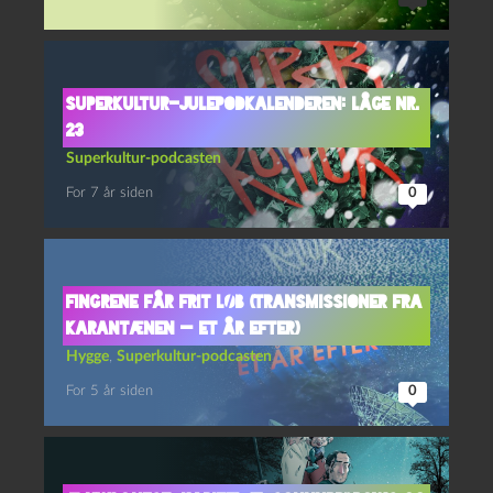
Superkultur-julepodkalenderen: Låge nr.
23
Superkultur-podcasten
For 7 år siden
0
Fingrene får frit løb (Transmissioner fra
karantænen — et år efter)
Hygge
,
Superkultur-podcasten
For 5 år siden
0