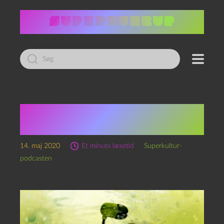
Led
efter:
Pandemi i fiktionen (og
vice versa)
14. maj 2020
Et minuts læsetid
Superkultur-
podcasten