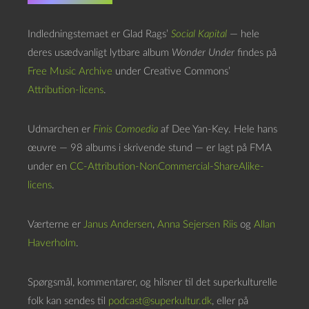
Indledningstemaet er Glad Rags’
Social Kapital
— hele
deres usædvanligt lytbare album
Wonder Under
findes på
Free Music Archive
under Creative Commons’
Attribution-licens
.
Udmarchen er
Finis Comoedia
af Dee Yan-Key. Hele hans
œuvre — 98 albums i skrivende stund — er lagt på FMA
under en
CC-Attribution-NonCommercial-ShareAlike-
licens
.
Værterne er
Janus Andersen
,
Anna Sejersen Riis
og
Allan
Haverholm
.
Spørgsmål, kommentarer, og hilsner til det superkulturelle
folk kan sendes til
podcast@superkultur.dk
, eller på