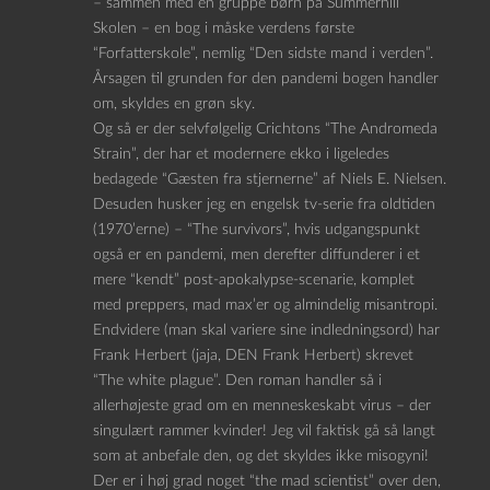
– sammen med en gruppe børn på Summerhill
Skolen – en bog i måske verdens første
“Forfatterskole”, nemlig “Den sidste mand i verden”.
Årsagen til grunden for den pandemi bogen handler
om, skyldes en grøn sky.
Og så er der selvfølgelig Crichtons “The Andromeda
Strain”, der har et modernere ekko i ligeledes
bedagede “Gæsten fra stjernerne” af Niels E. Nielsen.
Desuden husker jeg en engelsk tv-serie fra oldtiden
(1970’erne) – “The survivors”, hvis udgangspunkt
også er en pandemi, men derefter diffunderer i et
mere “kendt” post-apokalypse-scenarie, komplet
med preppers, mad max’er og almindelig misantropi.
Endvidere (man skal variere sine indledningsord) har
Frank Herbert (jaja, DEN Frank Herbert) skrevet
“The white plague”. Den roman handler så i
allerhøjeste grad om en menneskeskabt virus – der
singulært rammer kvinder! Jeg vil faktisk gå så langt
som at anbefale den, og det skyldes ikke misogyni!
Der er i høj grad noget “the mad scientist” over den,