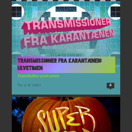
Transmissioner fra karantænen:
Ulvetimen
Superkultur-podcasten
For 6 år siden
4