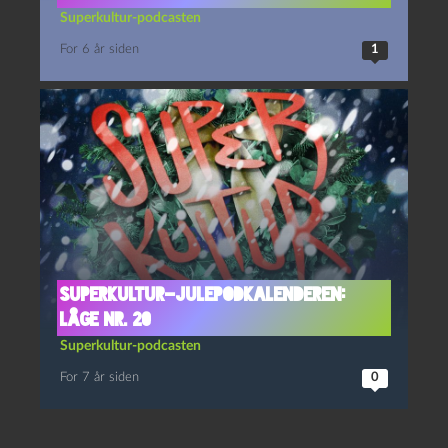
Superkultur-podcasten
For 6 år siden
1
Superkultur-julepodkalenderen:
Låge nr. 20
Superkultur-podcasten
For 7 år siden
0