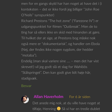
men for en gangs skyld har han noget at have det i (i
konteksten – det er ikke fordi jeg billiger “John Roe
O’Neils” synspunkter)
Richard Prestons “The hot zone” (“Farezone IV”) er
udgangspunktet for filmen “Outbreak”. Men de to
ting har så ellers ikke en skid med hinanden at gøre.
Til hvilket der at sige, at Prestons bog måske nok
også mere er “dokumentarisk”, og handler om Ebola
(Nej, der findes ikke nogen sygdom, der hedder
“motaba”).
Endelig (man skal variere sine …. – men det har vist
skrevet!) vil jeg godt slå et slag for Wahlöös
“Stålspringet”. Den kan godt give lidt høje hår,
stadigvæk.
Besvar
Allan Haverholm
For 6 år siden
Det anede mig nok, at du ville have noget at
tilføje, Henning
Så vi har en tredie dublet