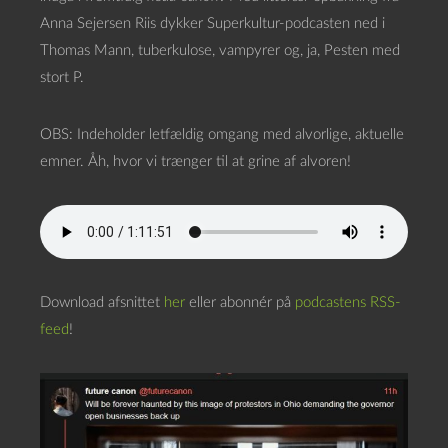
Anna Sejersen Riis dykker Superkultur-podcasten ned i
Thomas Mann, tuberkulose, vampyrer og, ja, Pesten med
stort P.
OBS: Indeholder letfældig omgang med alvorlige, aktuelle
emner. Åh, hvor vi trænger til at grine af alvoren!
Download afsnittet
her
eller abonnér på
podcastens RSS-
feed
!