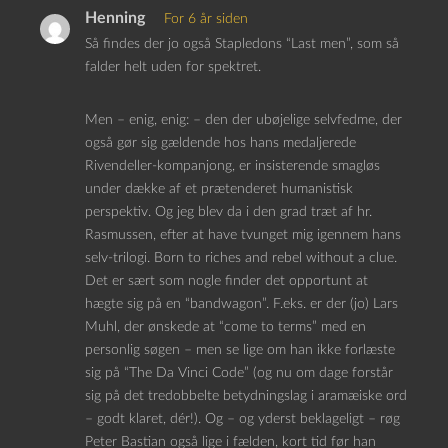
Henning
For 6 år siden
Så findes der jo også Stapledons “Last men”, som så
falder helt uden for spektret.
Men – enig, enig: – den der ubøjelige selvfedme, der
også gør sig gældende hos hans medaljerede
Rivendeller-kompanjong, er insisterende smagløs
under dække af et prætenderet humanistisk
perspektiv. Og jeg blev da i den grad træt af hr.
Rasmussen, efter at have tvunget mig igennem hans
selv-trilogi. Born to riches and rebel without a clue.
Det er sært som nogle finder det opportunt at
hægte sig på en “bandwagon”. F.eks. er der (jo) Lars
Muhl, der ønskede at “come to terms” med en
personlig søgen – men se lige om han ikke forlæste
sig på “The Da Vinci Code” (og nu om dage forstår
sig på det tredobbelte betydningslag i aramæiske ord
– godt klaret, dér!). Og – og yderst beklageligt – røg
Peter Bastian også lige i fælden, kort tid før han