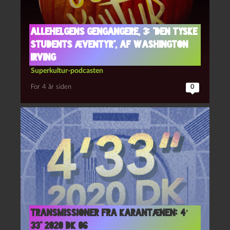
Allehelgens gengangere, 3: “Den tyske
students æventyr”, af Washington
Irving
Superkultur-podcasten
For 4 år siden
0
Transmissioner fra Karantænen: 4′
33” 2020 DK 06