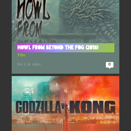
Howl from Beyond the Fog (2019)
Film
For 2 år siden
0