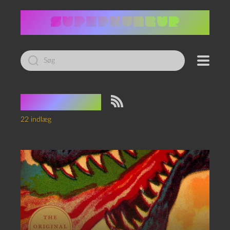
Led
efter:
Tag:
Kaiju
22 indlæg