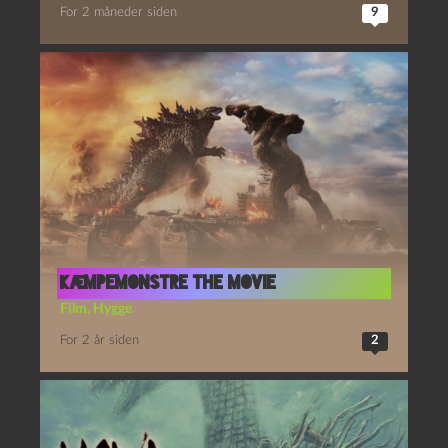
For 2 måneder siden
9
Kæmpemonstre The Movie
Film
,
Hygge
For 2 år siden
2