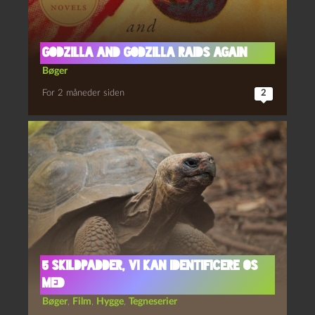
Godzilla and Godzilla Raids Again
Bøger
For 2 måneder siden
2
5 skildpadder, vi kan identificere os
med
Bøger
,
Film
,
Hygge
,
Tegneserier