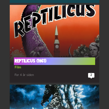
Reptilicus (1961)
Film
For 4 år siden
2