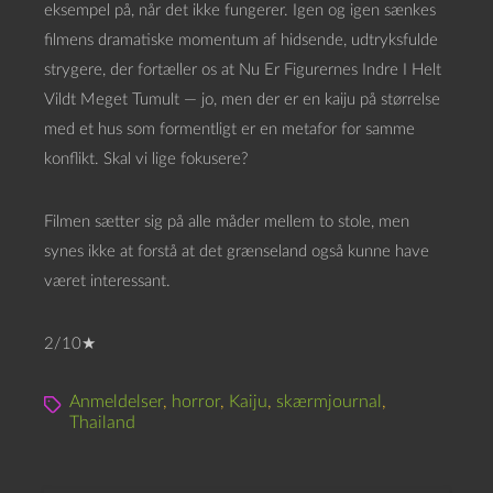
eksempel på, når det ikke fungerer. Igen og igen sænkes
filmens dramatiske momentum af hidsende, udtryksfulde
strygere, der fortæller os at Nu Er Figurernes Indre I Helt
Vildt Meget Tumult — jo, men der er en kaiju på størrelse
med et hus som formentligt er en metafor for samme
konflikt. Skal vi lige fokusere?
Filmen sætter sig på alle måder mellem to stole, men
synes ikke at forstå at det grænseland også kunne have
været interessant.
2/10★
Anmeldelser
,
horror
,
Kaiju
,
skærmjournal
,
Thailand