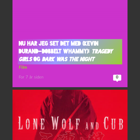
Nu har jeg set det med (Kevin
Durand-dobbelt whammy):
Tragedy
girls
og
Dark was the night
Film
For 7 år siden
0