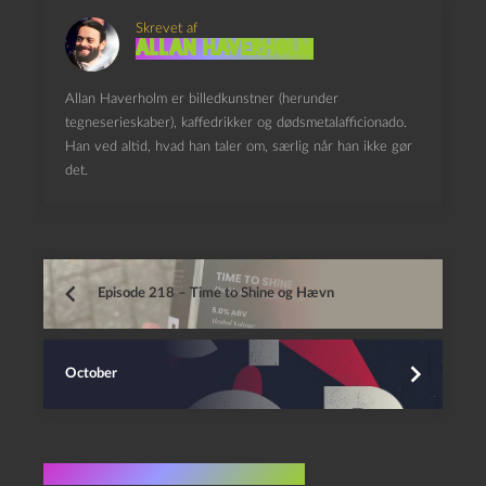
Skrevet af
Allan Haverholm
Allan Haverholm er billedkunstner (herunder
tegneserieskaber), kaffedrikker og dødsmetalafficionado.
Han ved altid, hvad han taler om, særlig når han ikke gør
det.
Episode 218 – Time to Shine og Hævn
October
Flere indlæg i samme dur