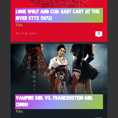
Lone wolf and cub: Baby cart at the
river Styx (1972)
Film
For 3 år siden
0
Vampire Girl vs. Frankenstein Girl
(2009)
Film