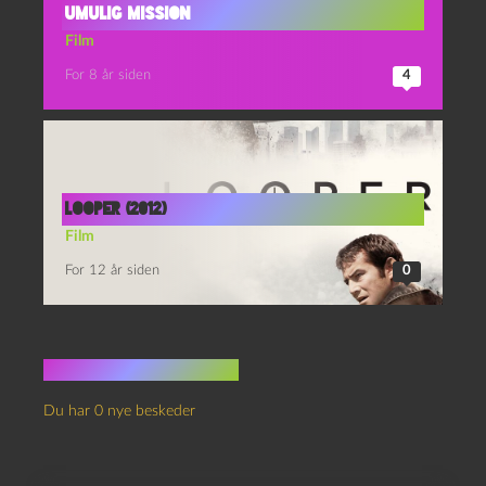
Umulig mission
Film
For 8 år siden
4
Looper (2012)
Film
For 12 år siden
0
Ingen kommentarer
Du har 0 nye beskeder