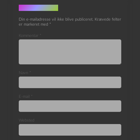
Skriv et svar
Din e-mailadresse vil ikke blive publiceret.
Krævede felter
er markeret med
*
Kommentar
*
Navn
*
E-mail
*
Websted