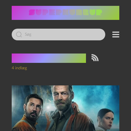
Led
efter:
Tag:
økothriller
4 indlæg