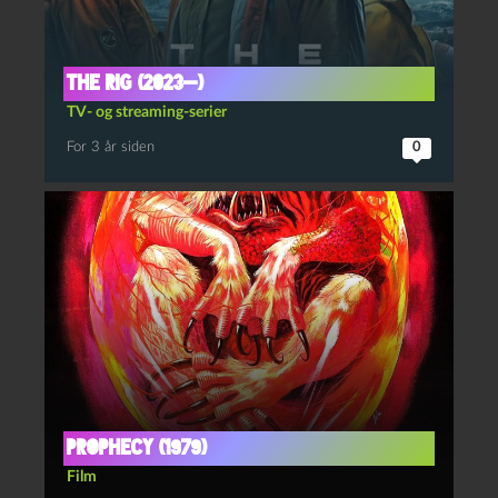
The rig (2023—)
TV- og streaming-serier
For 3 år siden
0
Prophecy (1979)
Film