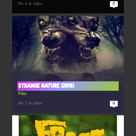
For 6 år siden
0
Strange Nature (2018)
Film
For 7 år siden
0