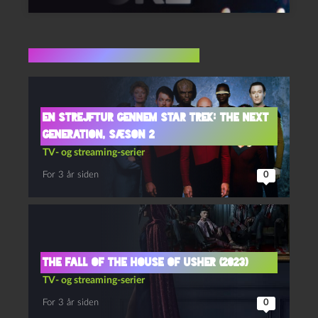
Flere indlæg i samme dur
En strejftur gennem Star Trek: The next
generation, sæson 2
TV- og streaming-serier
For 3 år siden
0
The fall of the house of Usher (2023)
TV- og streaming-serier
For 3 år siden
0