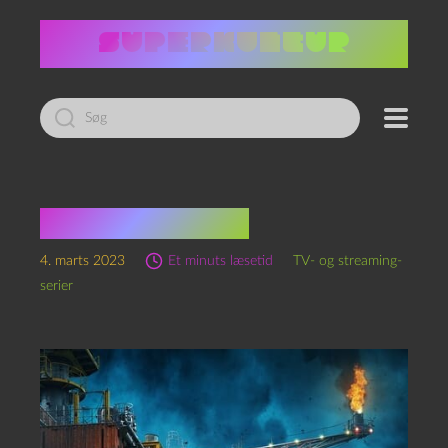
Led
efter:
The rig (2023—)
4. marts 2023
Et minuts læsetid
TV- og streaming-
serier