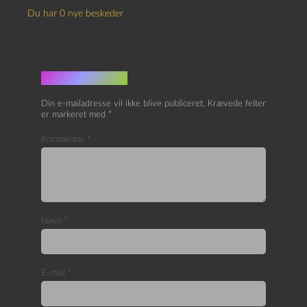
Du har 0 nye beskeder
Skriv et svar
Din e-mailadresse vil ikke blive publiceret.
Krævede felter
er markeret med
*
Kommentar
*
Navn
*
E-mail
*