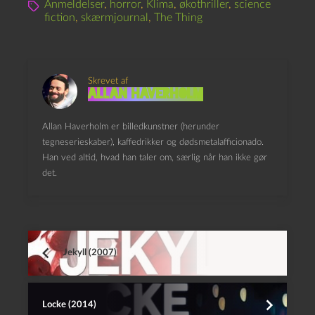
Anmeldelser
,
horror
,
Klima
,
økothriller
,
science
fiction
,
skærmjournal
,
The Thing
Skrevet af
Allan Haverholm
Allan Haverholm er billedkunstner (herunder
tegneserieskaber), kaffedrikker og dødsmetalafficionado.
Han ved altid, hvad han taler om, særlig når han ikke gør
det.
Jekyll (2007)
Locke (2014)