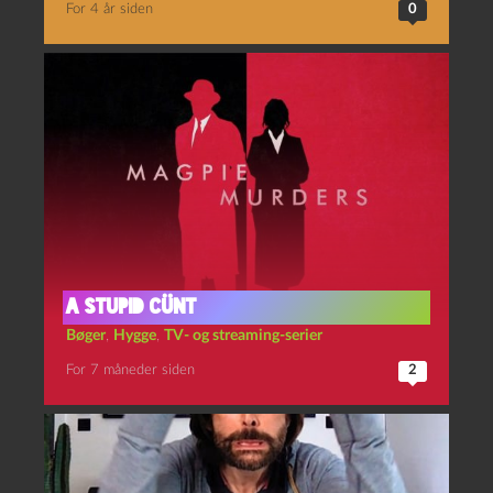
For 4 år siden
0
A stupid cünt
Bøger
,
Hygge
,
TV- og streaming-serier
For 7 måneder siden
2