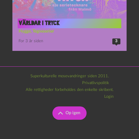
Världar i tryck
Hygge
,
Tegneserier
For 3 år siden
3
Superkulturelle mosevandringer siden 2011.
Privatlivspolitik
Alle rettigheder forbeholdes den enkelte skribent.
Login
Op igen