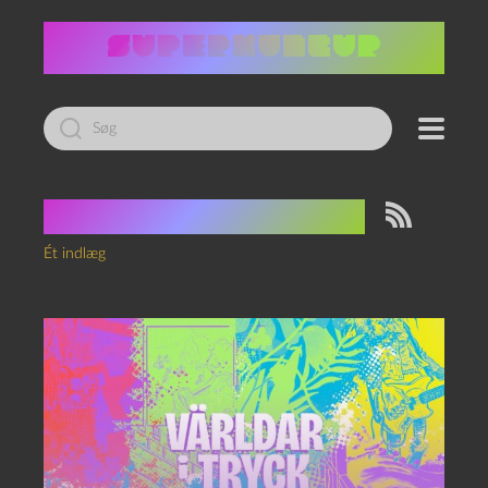
Led
efter:
Tag:
Oskar Aspman
Ét indlæg