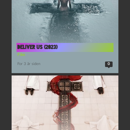
Deliver us (2023)
Film
For 3 år siden
0