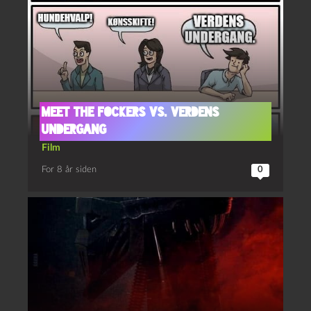
Meet the Fockers vs. verdens
undergang
Film
For 8 år siden
0