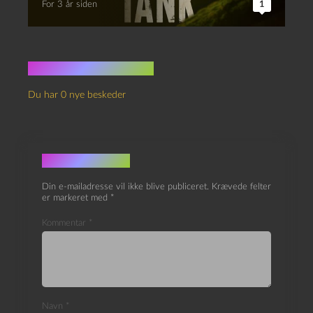
For 3 år siden
1
Ingen kommentarer
Du har 0 nye beskeder
Skriv et svar
Din e-mailadresse vil ikke blive publiceret.
Krævede felter
er markeret med
*
Kommentar
*
Navn
*