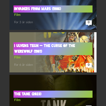
Invaders from Mars (1986)
Film
For 3 år siden
0
I ulvens tegn — The Curse of the
Werewolf (1961)
Film
For 6 år siden
0
The tank (2023)
Film