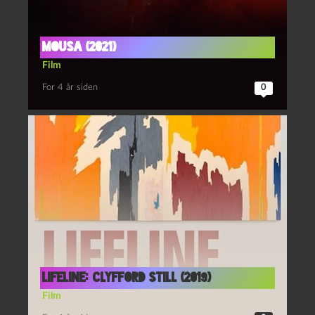
Mousa (2021)
Film
For 4 år siden
0
Lifeline: Clyfford Still (2019)
Film