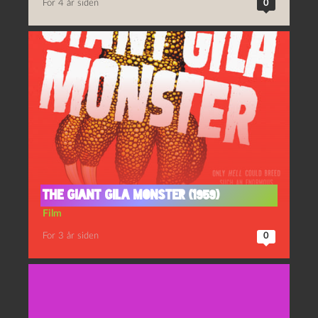
For 4 år siden
0
The giant Gila monster (1959)
Film
For 3 år siden
0