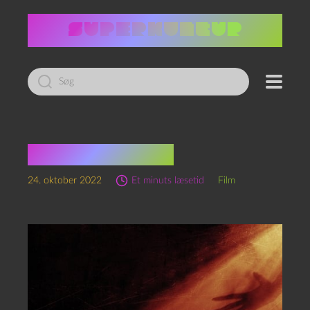
Led
efter:
The vigil (2020)
24. oktober 2022
Et minuts læsetid
Film