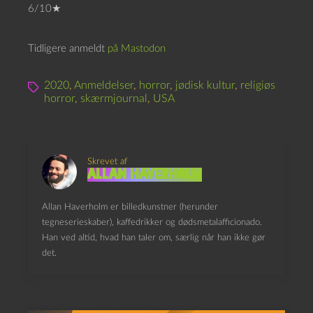
6/10★
Tidligere anmeldt
på Mastodon
2020
,
Anmeldelser
,
horror
,
jødisk kultur
,
religiøs
horror
,
skærmjournal
,
USA
Skrevet af
Allan Haverholm
Allan Haverholm er billedkunstner (herunder
tegneserieskaber), kaffedrikker og dødsmetalafficionado.
Han ved altid, hvad han taler om, særlig når han ikke gør
det.