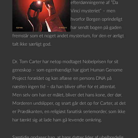
efterdønningerne af ”Da
Vinci mysteriet” – men
hvorfor Borgen oprindeligt
har sendt bogen på gaden
fremstår som et noget andet mysterium, for den er ærligt
talt ikke særligt god.
Dr. Tom Carter har netop modtaget Nobelprisen for sit
genoskop – som egenhændigt har gjort Human Genome
Project forældet og kan aflæse en persons DNA på
næsten ingen tid – da han bliver offer for et attentat.
Men selv om han er målet, bliver det hans kone, der dør.
Morderen undslipper, og snart går det op for Carter, at det
er Prædikanten, en religiøst fanatisk seriemorder, som ikke
har tænkt sig at lade ham gå levende omkring.
Samtidig opdager han, at hans datter lider af uhelbredelig