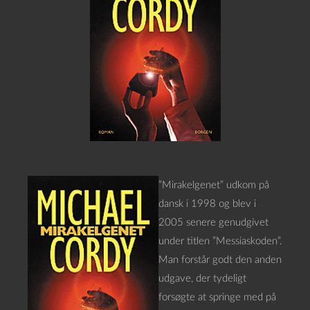
”Mirakelgenet” udkom på
dansk i 1998 og blev i
2005 senere genudgivet
under titlen ”Messiaskoden”.
Man forstår godt den anden
udgave, der tydeligt
forsøgte at springe med på