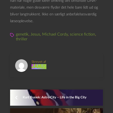
han har nogle gode ideer omkring det omstridte DNA-
materiale, men desværre flyder det hele bare lidt ud og
bliver langtrukkent. Ikke en særligt anbefalelsesværdig
læseoplevelse.
genetik
,
Jesus
,
Michael Cordy
,
science fiction
,
thriller
Skrevet af
Janus
Kurt Busiek: Astro City – Life in the Big City