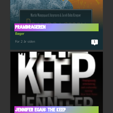
Pramdrageren
Bøger
For 2 år siden
1
Jennifer Egan: The Keep