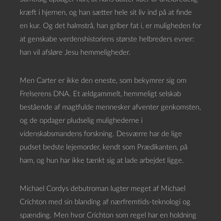
kræft i hjernen, og han sætter hele sit liv ind på at finde
en kur. Og det halmstrå, han griber fat i, er muligheden for
at genskabe verdenshistoriens største helbreders evner:
han vil afsløre Jesu hemmeligheder.
Men Carter er ikke den eneste, som bekymrer sig om
Frelserens DNA. Et ældgammelt, hemmeligt selskab
bestående af magtfulde mennesker afventer genkomsten,
og de opdager pludselig mulighederne i
videnskabsmandens forskning. Desværre har de lige
pudset bedste lejemorder, kendt som Prædikanten, på
ham, og hun har ikke tænkt sig at lade arbejdet ligge.
Michael Cordys debutroman lugter meget af Michael
Crichton med sin blanding af nærfremtids-teknologi og
spænding. Men hvor Crichton som regel har en holdning