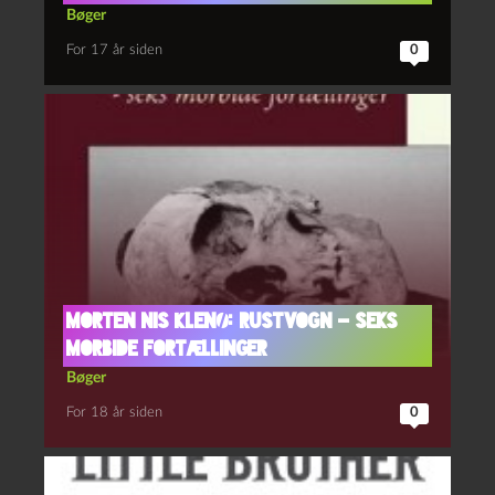
Bøger
For 17 år siden
0
Morten Nis Klenø: Rustvogn – seks
morbide fortællinger
Bøger
For 18 år siden
0