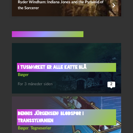
Ryder Windham: Indiana Jones and the Pyramid of
the Sorcerer
Flere indlæg i samme dur
I tusmørket er alle katte blå
Bøger
For 3 måneder siden
2
Dennis Jürgensen: Blodspor i
Transsylvanien
Bøger
,
Tegneserier