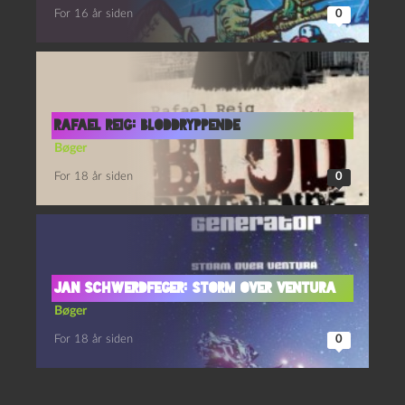
For 16 år siden
0
Rafael Reig: Bloddryppende
Bøger
For 18 år siden
0
Jan Schwerdfeger: Storm over Ventura
Bøger
For 18 år siden
0