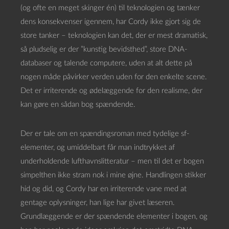
(og ofte en meget skinger én) til teknologien og tænker
dens konsekvenser igennem, har Cordy ikke gjort sig de
store tanker – teknologien kan det, der er mest dramatisk,
så pludselig er der ”kunstig bevidsthed”, store DNA-
databaser og talende computere, uden at alt dette på
nogen måde påvirker verden uden for den enkelte scene.
Det er irriterende og ødelæggende for den realisme, der
kan gøre en sådan bog spændende.
Der er tale om en spændingsroman med tydelige sf-
elementer, og umiddelbart får man indtrykket af
underholdende lufthavnslitteratur – men til det er bogen
simpelthen ikke stram nok i mine øjne. Handlingen stikker
hid og did, og Cordy har en irriterende vane med at
gentage oplysninger, han lige har givet læseren.
Grundlæggende er der spændende elementer i bogen, og