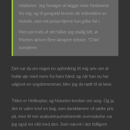
relationer. Jeg forsøger at lægge mine fordomme
fra mig, og til gengæld leverer de indimellem en
historie, som mit prosa-hjerne kan gribe fat i.
Men på trods af det håber jeg stadig lidt, at
Morten skriver flere længere tekster. “Chile”
rumsterer.
Det var da om noget en opfordring til mig selv om at
holde øje med mere fra hans hånd, og når han nu har
udgivet en ungdomsroman, blev jeg da nødt til at læse.
Titlen er Helikopter, og historien kredser om sorg. Og ja,
det er uden tvivl en bog, som dansklærere vil sætte pris
på, men til min analysetraumatiserede overraskelse var
jeg også ret vild med den. Som nævnt i det tidligere