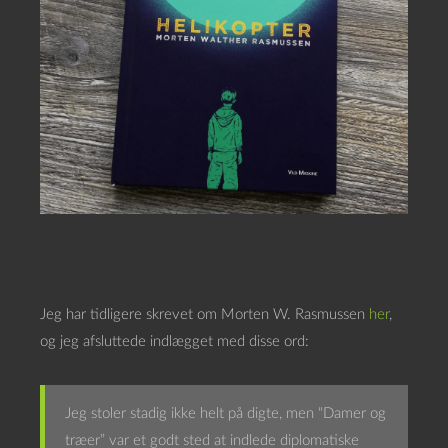
Jeg har tidligere skrevet om Morten W. Rasmussen
her
,
og jeg afsluttede indlægget med disse ord:
Jeg stoler stadig ikke helt på digte, men “Damer og
træer” var et godt sted at indlede diplomatiske