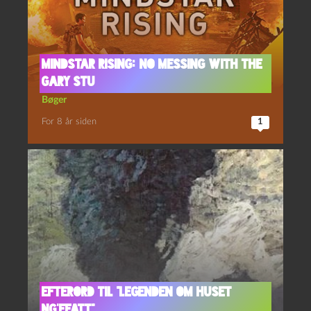
Mindstar rising: No messing with the
Gary Stu
Bøger
For 8 år siden
1
efterord til “Legenden om Huset
Ng’Ffatt”