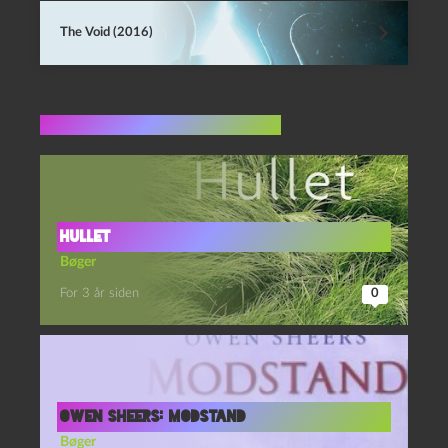
The Void (2016)
Flere indlæg i samme dur
Hullet
Bøger
For 3 år siden
0
Owen Sheers: Modstand
Bøger