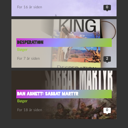
For 16 år siden
0
Desperation
Bøger
For 7 år siden
2
Dan Abnett: Sabbat Martyr
Bøger
For 18 år siden
0