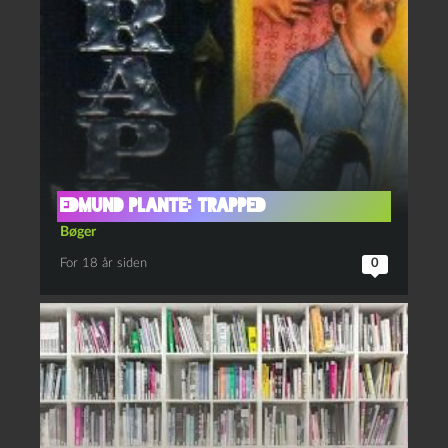
Edmund Plante: Trapped
Bøger
For 18 år siden
0