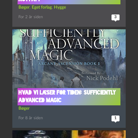
Bøger
,
Eget forlag
,
Hygge
For 2 år siden
3
Hvad vi læser for tiden: Sufficiently
Advanced Magic
Bøger
For 8 år siden
1