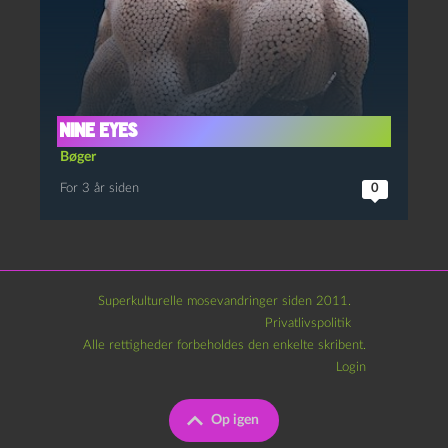
Nine Eyes
Bøger
For 3 år siden
0
Superkulturelle mosevandringer siden 2011.
Privatlivspolitik
Alle rettigheder forbeholdes den enkelte skribent.
Login
Op igen