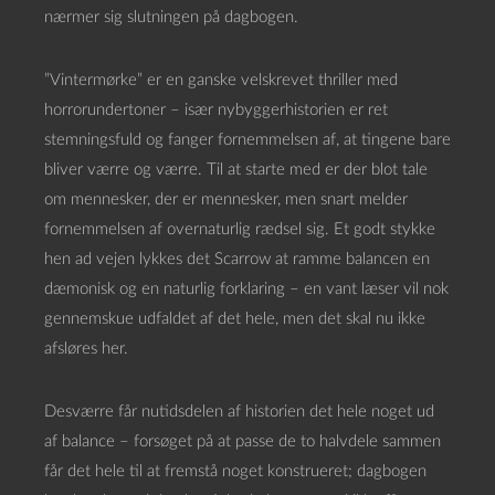
nærmer sig slutningen på dagbogen.
”Vintermørke” er en ganske velskrevet thriller med
horrorundertoner – især nybyggerhistorien er ret
stemningsfuld og fanger fornemmelsen af, at tingene bare
bliver værre og værre. Til at starte med er der blot tale
om mennesker, der er mennesker, men snart melder
fornemmelsen af overnaturlig rædsel sig. Et godt stykke
hen ad vejen lykkes det Scarrow at ramme balancen en
dæmonisk og en naturlig forklaring – en vant læser vil nok
gennemskue udfaldet af det hele, men det skal nu ikke
afsløres her.
Desværre får nutidsdelen af historien det hele noget ud
af balance – forsøget på at passe de to halvdele sammen
får det hele til at fremstå noget konstrueret; dagbogen