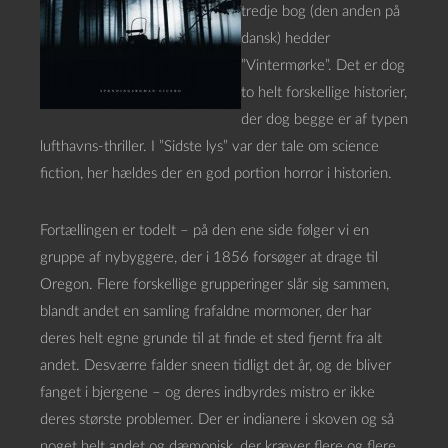
tredje bog (den anden på
dansk) hedder
”Vintermørke”. Det er dog
to helt forskellige historier,
der dog begge er af typen
lufthavns-thriller. I ”Sidste lys” var der tale om science
fiction, her hældes der en god portion horror i historien.
Fortællingen er todelt – på den ene side følger vi en
gruppe af nybyggere, der i 1856 forsøger at drage til
Oregon. Flere forskellige grupperinger slår sig sammen,
blandt andet en samling frafaldne mormoner, der har
deres helt egne grunde til at finde et sted fjernt fra alt
andet. Desværre falder sneen tidligt det år, og de bliver
fanget i bjergene – og deres indbyrdes mistro er ikke
deres største problemer. Der er indianere i skoven og så
noget helt andet og dæmonisk, der kræver flere og flere