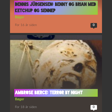
Dennis Jürgensen: Benny og Brian med
ketchup og sennep
Bøger
For 16 år siden
0
Ambrose Bierce: Terror by Night
Bøger
For 18 år siden
0