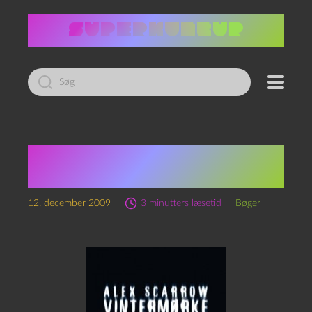
Led
efter:
Alex Scarrow:
Vintermørke
12. december 2009
3 minutters læsetid
Bøger