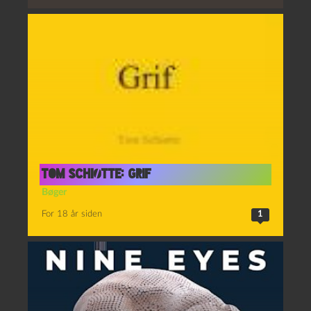
Tom Schiøtte: Grif
Bøger
For 18 år siden
1