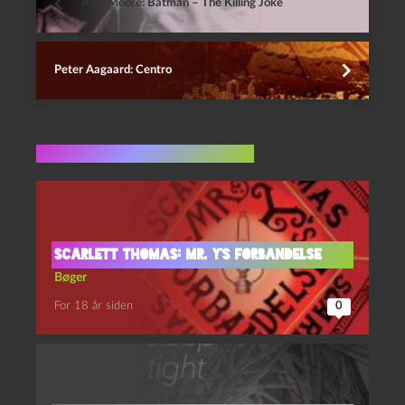
Alan Moore: Batman – The Killing Joke
Peter Aagaard: Centro
Flere indlæg i samme dur
Scarlett Thomas: Mr. Y’s forbandelse
Bøger
For 18 år siden
0