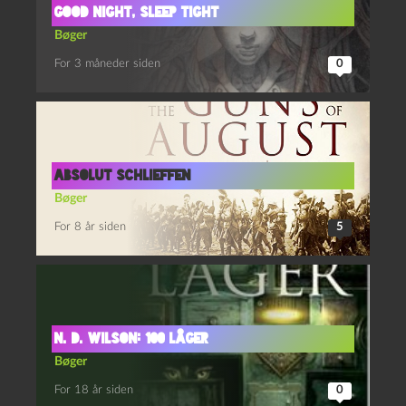
Good Night, Sleep Tight
Bøger
For 3 måneder siden
0
Absolut Schlieffen
Bøger
For 8 år siden
5
N. D. Wilson: 100 låger
Bøger
For 18 år siden
0