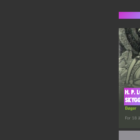
Flere 
H. P.
skyg
Bøger
For 18 å