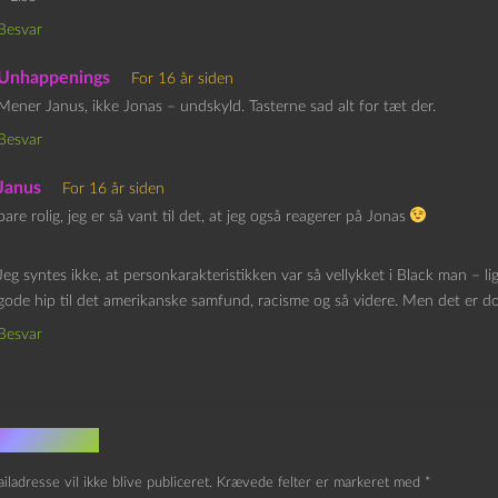
Besvar
Unhappenings
For 16 år siden
Mener Janus, ikke Jonas – undskyld. Tasterne sad alt for tæt der.
Besvar
Janus
For 16 år siden
bare rolig, jeg er så vant til det, at jeg også reagerer på Jonas
Jeg syntes ikke, at personkarakteristikken var så vellykket i Black man – l
gode hip til det amerikanske samfund, racisme og så videre. Men det er d
Besvar
v et svar
iladresse vil ikke blive publiceret.
Krævede felter er markeret med
*