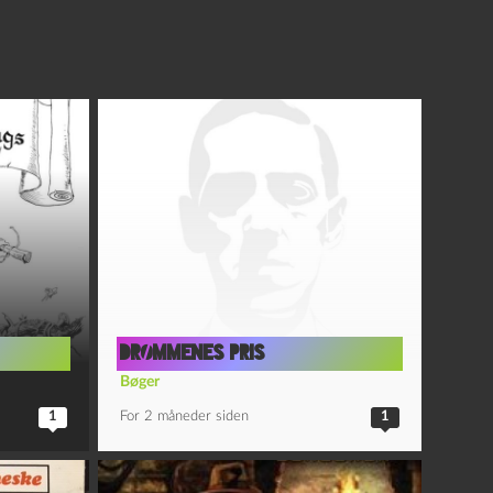
Drømmenes pris
Bøger
1
For 2 måneder siden
1