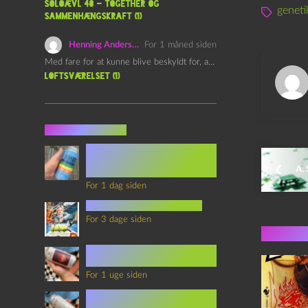
Soloævl 40 – Together og
geneti
sammenhængskraft (1)
Henning Andersen
For 1 måned siden
Med fare for at kunne blive beskyldt for, at være…
Loftsværelset (1)
Seneste indlæg
Episode 360 – VHS Fast
Forward og
A. 
Notérgranater
For 1 dag siden
youtubes lyksaligheder
For 3 dage siden
Flere 
Sommerskole Eksamen 4 –
Synth Wave og Venskab
For 1 uge siden
Sommerskole Eksamen 3 –
Synth Wave og Solipsisme