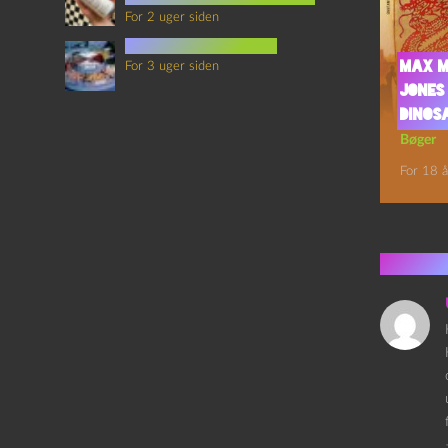
For 2 uger siden
mad i science fiction
Max M
For 3 uger siden
Jones
Dinos
Bøger
For 18 å
3 kom