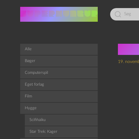
Led
efter:
Ric
Alle
Bøger
19. novem
Computerspil
Eget forlag
Film
Hygge
Scifihaiku
Star Trek: Kager