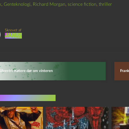
k
,
Genteknologi
,
Richard Morgan
,
science fiction
,
thriller
Skrevet af
Janus
Silvestri: Køtere dør om vinteren
Frank
indlæg i samme dur