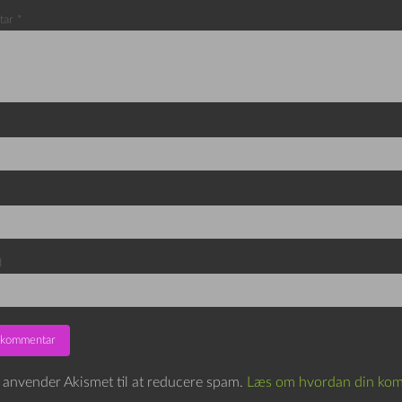
tar
*
d
e anvender Akismet til at reducere spam.
Læs om hvordan din kom