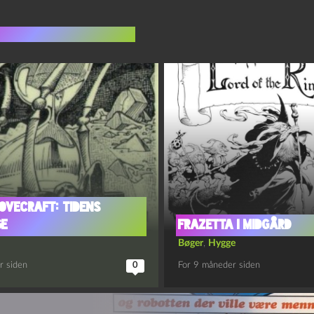
indlæg i samme dur
 Lovecraft: Tidens
ge
Frazetta i Midgård
Bøger
,
Hygge
r siden
0
For 9 måneder siden