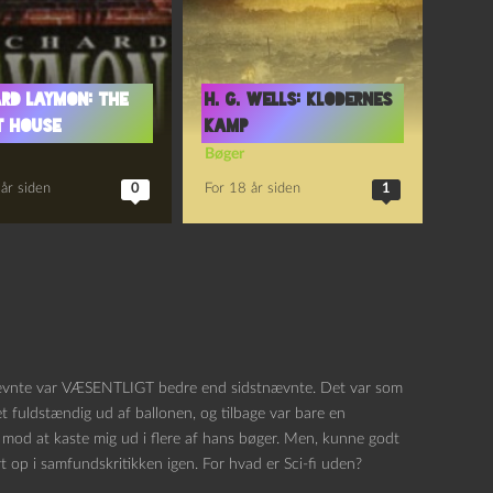
ard Laymon: The
H. G. Wells: Klodernes
t House
kamp
Bøger
år siden
0
For 18 år siden
1
enævnte var VÆSENTLIGT bedre end sidstnævnte. Det var som
t fuldstændig ud af ballonen, og tilbage var bare en
lt mod at kaste mig ud i flere af hans bøger. Men, kunne godt
t op i samfundskritikken igen. For hvad er Sci-fi uden?