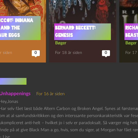
cCoy: Indiana
 and the
Bernard Beckett:
Rich
aur Eggs
Genesis
Beas
Bøger
Bøger
r siden
0
For 18 år siden
0
For 17 
mentarer
Unhappenings
For 16 år siden
Hey,Jonas
Har selv fået læst både Altern Carbon og Broken Angel. Synes at først
om at al samfundskritikken og den interssante personkarakteristik var fese
ukompliceret anti-helt – hvilket jo i selv er paradoksalt. Så værger mig he
finde på at give Black Man a go, hvis, som du siger, at Morgan har fået rør
– Lise