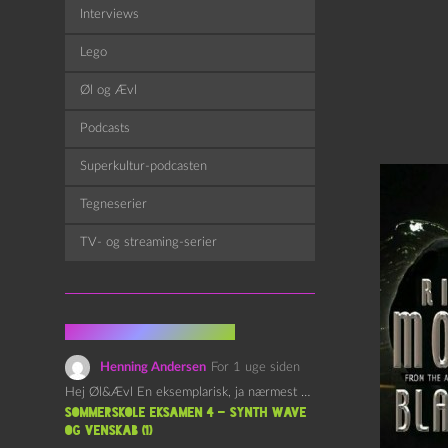
Interviews
Lego
Øl og Ævl
Podcasts
Superkultur-podcasten
Tegneserier
TV- og streaming-serier
Fra kommentarsporet
Henning Andersen
For 1 uge siden
Hej Øl&Ævl En eksemplarisk, ja nærmest yndefuld, afslutning på SOMMERSKOLEN.…
Sommerskole Eksamen 4 – Synth Wave
og Venskab (1)