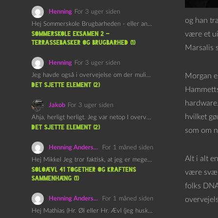
Henning
For 3 uger siden
og han træ
Hej Sommerskole Brugbarheden - eller anvendeligheden - af "Øl&Ævl" er…
være et u
Sommerskole Eksamen 2 –
Terrassebasker og Brugbarhed (1)
Marsalis s
Henning
For 3 uger siden
Jeg havde også i overvejelse om der muligvis kunne være…
Morgan er 
det sjette element (2)
Hammetts 
hardware.
Jakob
For 3 uger siden
hvilket gø
Ahja, herligt herligt. Jeg var netop I overvejelser om at…
det sjette element (2)
som om no
Henning Andersen
For 1 måned siden
Alt i alt 
Hej Mikkel Jeg tror faktisk, at jeg er meget enig…
Soloævl 41 Together og Kraftens
være svær 
Sammenhæng (1)
folks DNA,
Henning Andersen
For 1 måned siden
overvejel
Hej Mathias (Hr. Øl eller Hr. Ævl (jeg husker ikke…