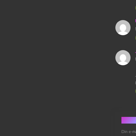
Skri
Din e-ma