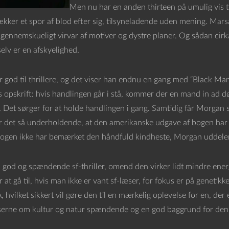
Men nu har en anden thirteen på umulig vis t
kker et spor af blod efter sig, tilsyneladende uden mening. Marsali
igennemskueligt virvar af motiver og dystre planer. Og sådan cirk
elv er en afskyelighed.
god til thrillere, og det viser han endnu en gang med “Black Man”.
opskrift: hvis handlingen går i stå, kommer der en mand in ad dø
 Det sørger for at holde handlingen i gang. Samtidig får Morgan 
r det så underholdende, at den amerikanske udgave af bogen har mått
gen ikke har bemærket den håndfuld kindheste, Morgan uddeler
en god og spændende sf-thriller, omend den virker lidt mindre ene
at gå til, hvis man ikke er vant sf-læser, for fokus er på genetik
 hvilket sikkert vil gøre den til en mærkelig oplevelse for en, der e
serne om kultur og natur spændende og en god baggrund for den r