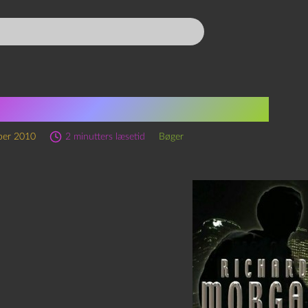
hard Morgan: Black Man
ber 2010
2 minutters læsetid
Bøger