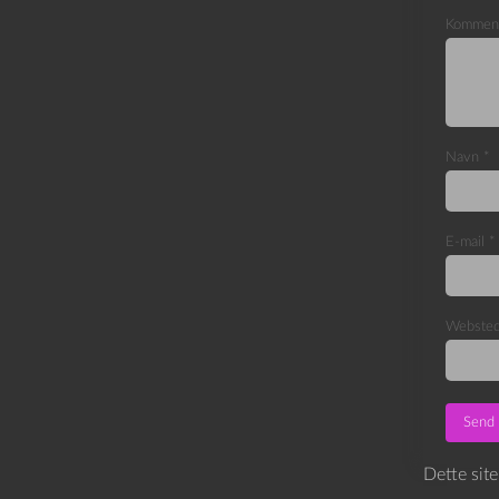
Kommen
Navn
*
E-mail
*
Webste
Dette sit