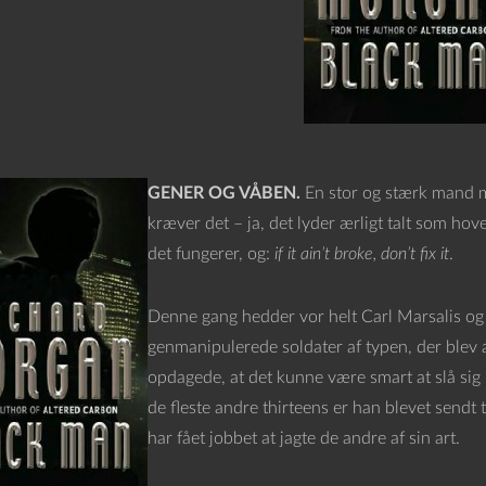
GENER OG VÅBEN.
En stor og stærk mand me
kræver det – ja, det lyder ærligt talt som h
det fungerer, og:
if it ain’t broke, don’t fix it
.
Denne gang hedder vor helt Carl Marsalis og e
genmanipulerede soldater af typen, der blev 
opdagede, at det kunne være smart at slå sig 
de fleste andre thirteens er han blevet sendt
har fået jobbet at jagte de andre af sin art.