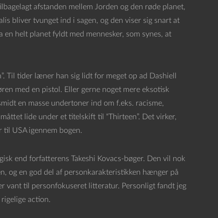
ilbagelagt afstanden mellem Jorden og den røde planet,
s bliver tvunget ind i sagen, og den viser sig snart at
a en helt planet fyldt med mennesker, som synes, at
 Til tider læner han sig lidt for meget op ad Dashiell
ren med en pistol. Eller gerne noget mere eksotisk
smidt en masse undertoner ind om f.eks. racisme,
et lide under et titelskift til “Thirteen”. Det virker,
 til USA igennem bogen.
rgisk end forfatterens Takeshi Kovacs-bøger. Den vil nok
ken, og en god del af personkarakteristikken hænger på
r vant til personfokuseret litteratur. Personligt fandt jeg
igelige action.