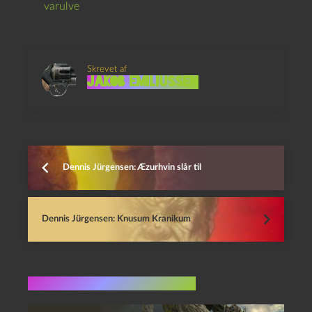
varulve
Skrevet af
Jakob Emiliussen
Dennis Jürgensen: Æzurhvin slår til
Dennis Jürgensen: Knusum Kranikum
Flere indlæg i samme dur