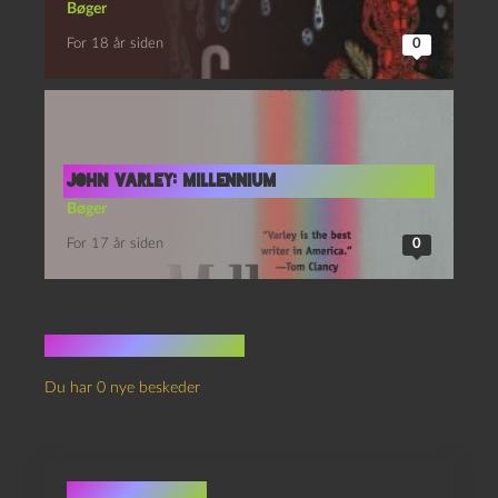
Bøger
For 18 år siden
0
John Varley: Millennium
Bøger
For 17 år siden
0
Ingen kommentarer
Du har 0 nye beskeder
Skriv et svar