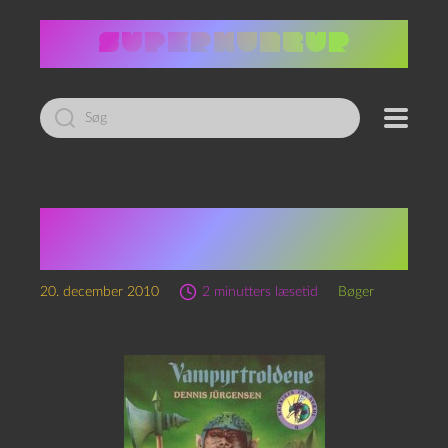
Led
efter:
Dennis Jürgensen:
Vampyrtroldene
20. december 2010
2 minutters læsetid
Bøger