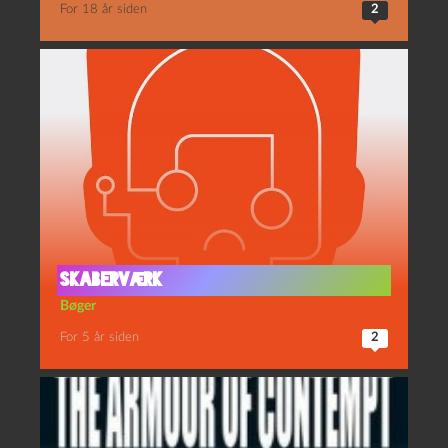
For 18 år siden
2
Skaberværk
Bøger
For 5 år siden
2