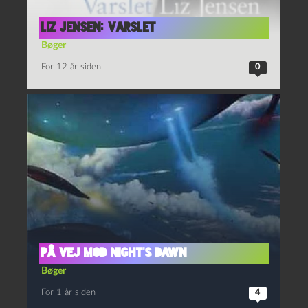
Liz Jensen: Varslet
Bøger
For 12 år siden
0
På vej mod Night’s Dawn
Bøger
For 1 år siden
4