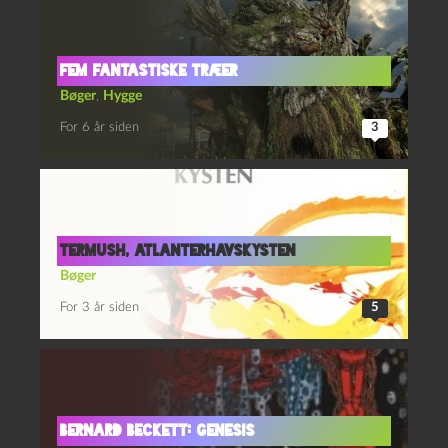
Fem fantastiske træer
Bøger
,
Hygge
For 6 år siden
3
Termush, Atlanterhavskysten
Bøger
For 3 år siden
5
Bernard Beckett: Genesis