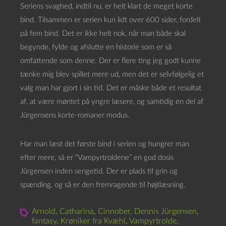
Seriens svaghed, indtil nu, er helt klart de meget korte
bind. Tilsammen er serien kun lidt over 600 sider, fordelt
på fem bind. Det er ikke helt nok, når man både skal
begynde, fylde og afslutte en historie som er så
omfattende som denne. Der er flere ting jeg godt kunne
tænke mig blev spillet mere ud, men det er selvfølgelig et
valg man har gjort i sin tid. Det er måske både et resultat
af, at være møntet på yngre læsere, og samtidig en del af
Jürgensens korte-romaner modus.
Har man læst det første bind i serien og hungrer man
efter mere, så er “Vampyrtroldene” en god dosis
Jürgensen inden sengetid. Der er plads til grin og
spænding, og så er den fremragende til højtlæsning.
Arnold
,
Catharina
,
Cinnober
,
Dennis Jürgensen
,
fantasy
,
Krøniker fra Kvæhl
,
Vampyrtrolde
,