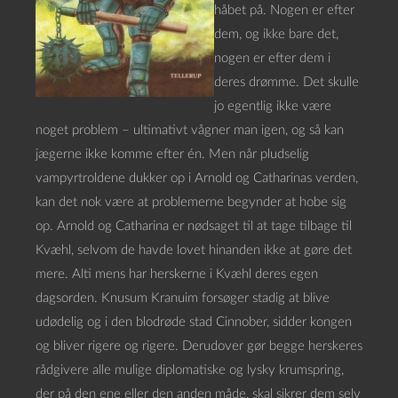
håbet på. Nogen er efter
dem, og ikke bare det,
nogen er efter dem i
deres drømme. Det skulle
jo egentlig ikke være
noget problem – ultimativt vågner man igen, og så kan
jægerne ikke komme efter én. Men når pludselig
vampyrtroldene dukker op i Arnold og Catharinas verden,
kan det nok være at problemerne begynder at hobe sig
op. Arnold og Catharina er nødsaget til at tage tilbage til
Kvæhl, selvom de havde lovet hinanden ikke at gøre det
mere. Alti mens har herskerne i Kvæhl deres egen
dagsorden. Knusum Kranuim forsøger stadig at blive
udødelig og i den blodrøde stad Cinnober, sidder kongen
og bliver rigere og rigere. Derudover gør begge herskeres
rådgivere alle mulige diplomatiske og lysky krumspring,
der på den ene eller den anden måde, skal sikrer dem selv