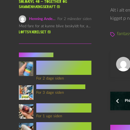
Soloævl 40 – Together og
sammenhængskraft (1)
Alt i alt 
kigget p 
Henning Andersen
For 2 måneder siden
Med fare for at kunne blive beskyldt for, at være…
Loftsværelset (1)
fantas
Seneste indlæg
Episode 360 – VHS Fast
Forward og
Notérgranater
For 2 dage siden
youtubes lyksaligheder
For 3 dage siden
Phi
Sommerskole Eksamen 4 –
Synth Wave og Venskab
For 1 uge siden
Sommerskole Eksamen 3 –
Flere 
Synth Wave og Solipsisme