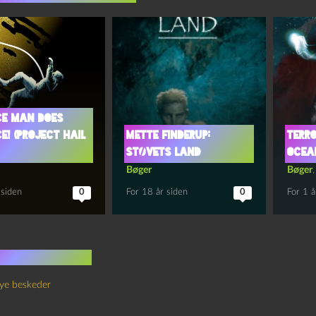
ce man does
e! (Project Hail
Mette Finderup:
Terro
Støvets land
Ocea
Bøger
Bøger
 siden
0
For 18 år siden
0
For 1 å
 kommentarer
ye beskeder