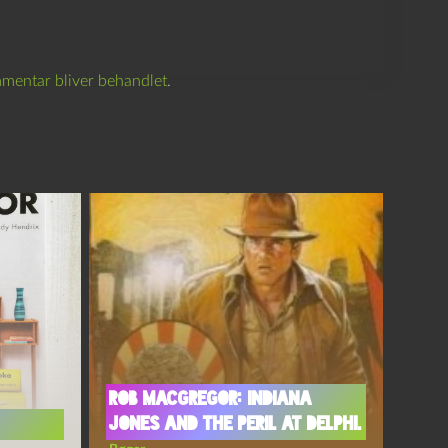
mentar bliver behandlet
.
Rob MacGregor: Indiana
Jones and the Peril at Delphi.