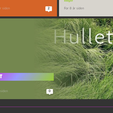
Bøger
r siden
2
For 8 år siden
t
 siden
0