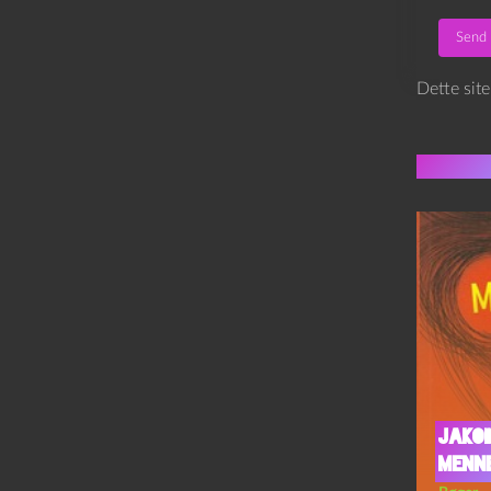
Dette sit
Flere 
Jakob
Menn