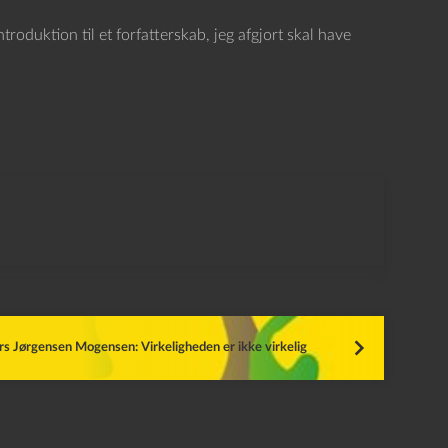
roduktion til et forfatterskab, jeg afgjort skal have
s Jørgensen Mogensen: Virkeligheden er ikke virkelig