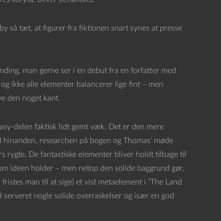
y så tæt, at figurer fra fiktionen snart synes at presse
ding, man gerne ser i en debut fra en forfatter med
 og ikke alle elementer balancerer lige fint – men
ive den noget kant.
tasy-delen faktisk lidt gemt væk. Det er den mere
med hinanden, researchen på bogen og Thomas’ møde
 rygte. De fantastiske elementer bliver holdt tilbage til
å, om ideen holder – men netop den solide baggrund gør,
 fristes man til at sige) et vist metaelement i “The Land
l serveret nogle solide overraskelser og især en god