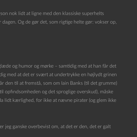
son nok lidt at ligne med den klassiske superhelts
er dagen. Og de gør det, som rigtige helte gør: vokser op,
og glæde og humor og mørke – samtidig med at han får det
tidig med at det er svært at undertrykke en højlydt grinen
 den til at fremstå, som om Iain Banks (til det grumme)
(til opfindsomheden og det sproglige overskud), måske
a lidt kærlighed, for ikke at nævne pirater (og glem ikke
er jeg ganske overbevist om, at det er den, det er galt