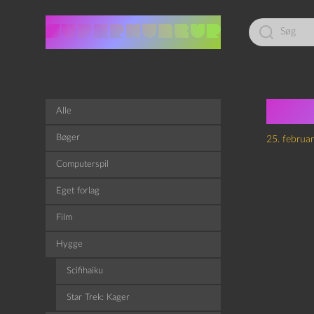
Led
efter:
Nic
Alle
Bøger
25. februa
Computerspil
Eget forlag
Film
Hygge
Scifihaiku
Star Trek: Kager