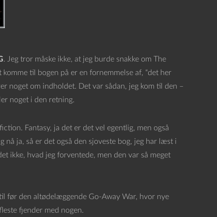
G
. Jeg tror måske ikke, at jeg burde snakke om The
 komme til bogen på er en fornemmelse af, “det her
ører noget om indholdet. Det var sådan, jeg kom til den –
r noget i den retning.
iction. Fantasy, ja det er det vel egentlig, men også
 nå ja, så er det også den sjoveste bog, jeg har læst i
t ikke, hvad jeg forventede, men den var så meget
den til før den altødelæggende Go-Away War, hvor nye
 fleste fjender med nogen.