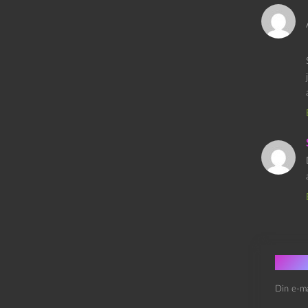
Skri
Din e-ma