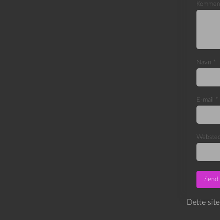
Kommen
Navn
*
E-mail
*
Webste
Dette sit