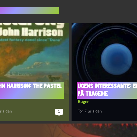
indlæg i samme dur
hn Harrison: The Pastel
Ugens interessante: E
på tragedie
Bøger
r siden
1
For 7 år siden