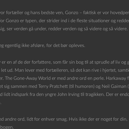
vor fortæller og hans bedste ven, Gonzo – faktisk er vor hovedper
for Gonzo er typen, der strider ind i de fleste situationer og redd
sig, ser verden gå under, redder verden og så videre og så videre.
eg egentlig ikke afsløre, for det bør opleves.
r en af de der forfattere, som får sin bog til at sprudle af liv 
så let ud. Man lever med fortælleren, så det kan rive i hjertet, sam
der. The Gone-Away World er med andre ord en perle. Harkaway får
et sig sammen med Terry Pratchett (til humoren) og Neil Gaiman 
lidt indspark fra den yngre John Irving til tragikken. Der er endd
.
d andre ord, lidt for enhver smag. Hvis ikke der er noget for din, 
 bogen.