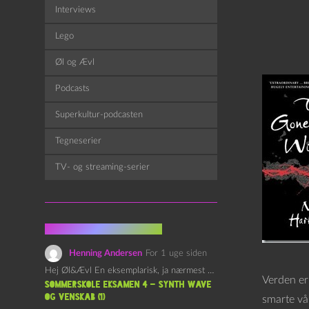
Interviews
Lego
Øl og Ævl
Podcasts
Superkultur-podcasten
Tegneserier
TV- og streaming-serier
Fra kommentarsporet
Henning Andersen
For 1 uge siden
Hej Øl&Ævl En eksemplarisk, ja nærmest yndefuld, afslutning på SOMMERSKOLEN.…
Verden er 
Sommerskole Eksamen 4 – Synth Wave
og Venskab (1)
smarte våb