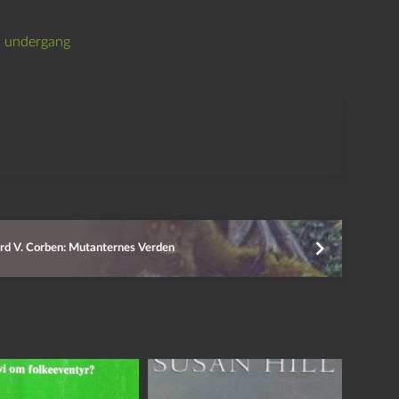
s undergang
rd V. Corben: Mutanternes Verden