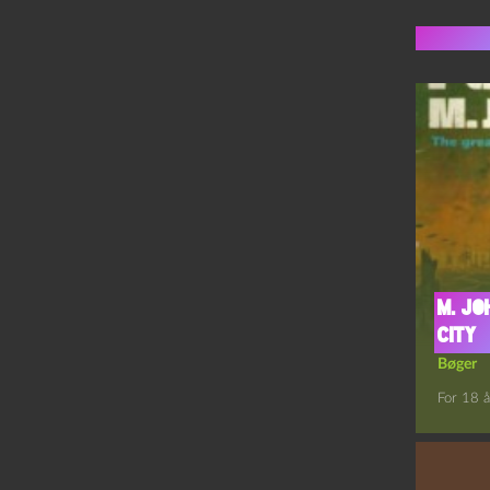
Flere 
M. Jo
City
Bøger
For 18 å