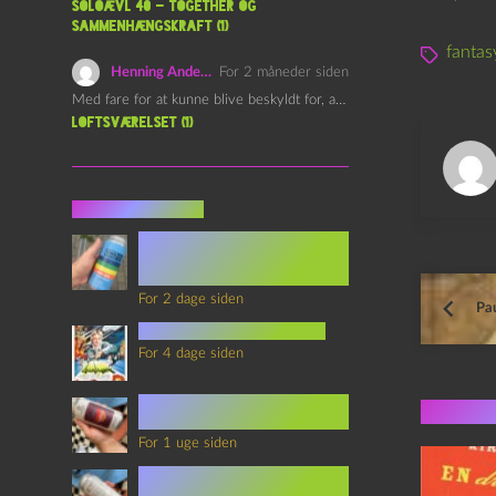
Soloævl 40 – Together og
sammenhængskraft (1)
fantas
Henning Andersen
For 2 måneder siden
Med fare for at kunne blive beskyldt for, at være…
Loftsværelset (1)
Seneste indlæg
Episode 360 – VHS Fast
Forward og
Notérgranater
For 2 dage siden
Pau
youtubes lyksaligheder
For 4 dage siden
Sommerskole Eksamen 4 –
Flere 
Synth Wave og Venskab
For 1 uge siden
Sommerskole Eksamen 3 –
Synth Wave og Solipsisme