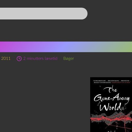
k Harkaway: The Gone-Awa
r 2011
2 minutters læsetid
Bøger