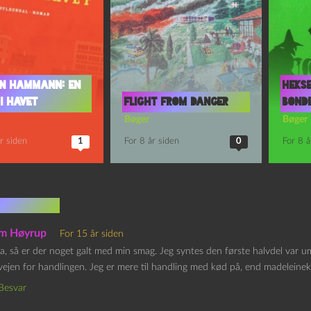
en Hammann: En
Hekse
i havet
Flight from Danger
bond
Bøger
Bøger
r siden
1
For 8 år siden
0
For 8 å
mentarer
m Høyrup
For 15 år siden
ja, så er der noget galt med min smag. Jeg syntes den første halvdel var u
vejen for handlingen. Jeg er mere til handling med kød på, end madeleinek
Besvar