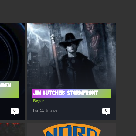
nden
Jim Butcher: Stormfront
Bøger
0
For 15 år siden
0