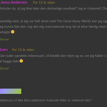
Janus Andersen
For 15 år siden
Antyder du, at jeg ikke taler den skinbarlige sandhed? Jeg er chokeret! Cho
Samtidig med, at jeg var helt ekset med The Gone-Away World, kan jeg egent
jeg kunne lide den, tog det mig overraskende lang tid at blive færdig med
arbejde
Besvar
Sven
For 15 år siden
Den lyder særdeles interessant. vil bestille den hjem og se, om jeg falder i d
af begge dele
Besvar
v et svar
iladresse vil ikke blive publiceret.
Krævede felter er markeret med
*