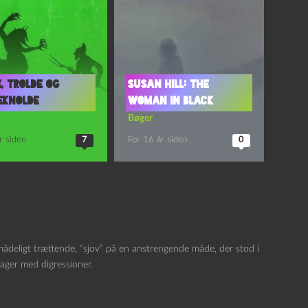
, trolde og
Susan Hill: The
eknolde
Woman in Black
Bøger
r siden
7
For 16 år siden
0
mådeligt trættende, “sjov” på en anstrengende måde, der stod i
ager med digressioner.