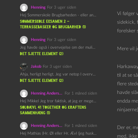
Henning
For 3 uger siden
Vi følger 
Hej Sommerskole Brugbarheden - eller anvendeligheden - af "Øl&Ævl" er…
Sommerskole Eksamen 2 –
sidekick, 
Terrassebasker og Brugbarhed (1)
forelsker 
Henning
For 3 uger siden
Jeg havde også i overvejelse om der muligvis kunne være…
Mere vil j
det sjette element (2)
Harkaway e
Jakob
For 3 uger siden
Ahja, herligt herligt. Jeg var netop I overvejelser om at…
til at se 
det sjette element (2)
flere ste
havde slå
Henning Andersen
For 1 måned siden
endda med 
Hej Mikkel Jeg tror faktisk, at jeg er meget enig…
Soloævl 41 Together og Kraftens
ninjaerne)
Sammenhæng (1)
Henning Andersen
For 1 måned siden
Der er, me
Hej Mathias (Hr. Øl eller Hr. Ævl (jeg husker ikke…
med, ikke