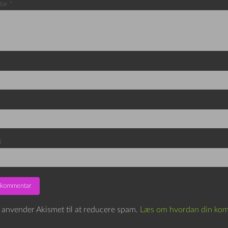
tar
*
d
e anvender Akismet til at reducere spam.
Læs om hvordan din kom