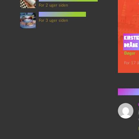
For 2 uger siden
mad i science fiction
For 3 uger siden
Kirst
dråbe 
Bøger
For 17 å
3 kom