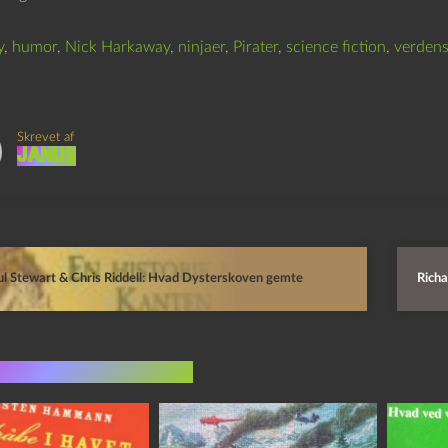
y
,
humor
,
Nick Harkaway
,
ninjaer
,
Pirater
,
science fiction
,
verden
Skrevet af
Janus
l Stewart & Chris Riddell: Hvad Dysterskoven gemte
Richa
indlæg i samme dur