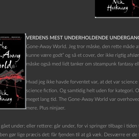
VERDENS MEST UNDERHOLDENDE UNDERGAN
Gone-Away World. Jeg tror måske, den rette måde at
kunne være godt” og så et cover, der ikke rigtig afsl
måske også med lidt tanker om steampunk fantasy elle
Hvad jeg ikke havde forventet var, at det var science f
science fiction. Og samtidig helt uden for kategori. Og
meget lang tid. The Gone-Away World var overhovede
mere. Plus ninjaer.
gået under; eller rettere: går under, for vi springer tilbage i ti
en gør lige præcis det: får fjenden til at gå væk. Desværre er de