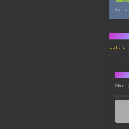
Tegnese
For 7 år
Ingen
Du har 0 n
Skri
Din e-ma
Kommen