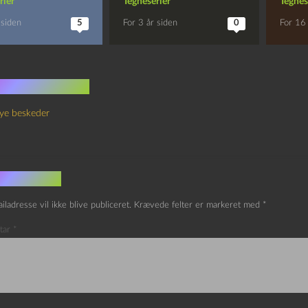
rier
Tegneserier
Tegnes
 siden
5
For 3 år siden
0
For 16 
 kommentarer
ye beskeder
v et svar
iladresse vil ikke blive publiceret.
Krævede felter er markeret med
*
tar
*