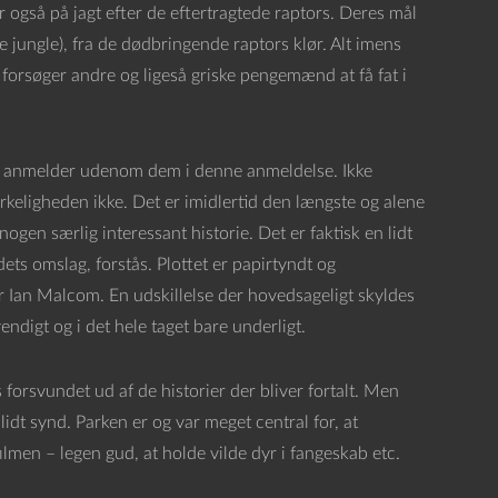
 også på jagt efter de eftertragtede raptors. Deres mål
e jungle), fra de dødbringende raptors klør. Alt imens
forsøger andre og ligeså griske pengemænd at få fat i
nne anmelder udenom dem i denne anmeldelse. Ikke
irkeligheden ikke. Det er imidlertid den længste og alene
en særlig interessant historie. Det er faktisk en lidt
dets omslag, forstås. Plottet er papirtyndt og
 er Ian Malcom. En udskillelse der hovedsageligt skyldes
endigt og i det hele taget bare underligt.
forsvundet ud af de historier der bliver fortalt. Men
idt synd. Parken er og var meget central for, at
ilmen – legen gud, at holde vilde dyr i fangeskab etc.