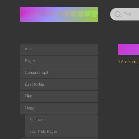
Led
efter:
Ste
Alle
Bøger
19. decem
Computerspil
Eget forlag
Film
Hygge
Scifihaiku
Star Trek: Kager