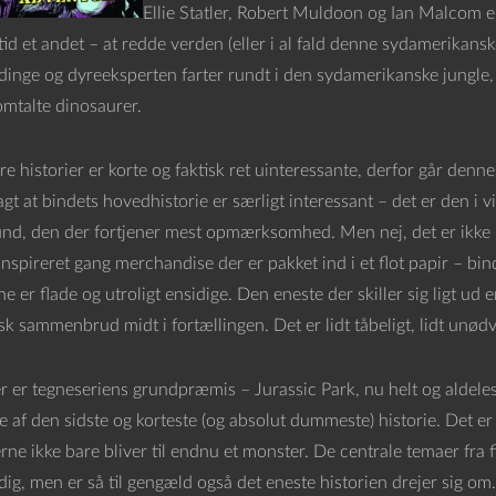
Ellie Statler, Robert Muldoon og Ian Malcom er
tid et andet – at redde verden (eller i al fald denne sydamerikansk
dinge og dyreeksperten farter rundt i den sydamerikanske jungle, 
omtalte dinosaurer.
re historier er korte og faktisk ret uinteressante, derfor går de
t at bindets hovedhistorie er særligt interessant – det er den i v
und, den der fortjener mest opmærksomhed. Men nej, det er ikke nog
inspireret gang merchandise der er pakket ind i et flot papir – bin
e er flade og utroligt ensidige. Den eneste der skiller sig ligt ud
sk sammenbrud midt i fortællingen. Det er lidt tåbeligt, lidt unødv
 er tegneseriens grundpræmis – Jurassic Park, nu helt og aldeles 
 af den sidste og korteste (og absolut dummeste) historie. Det er l
ne ikke bare bliver til endnu et monster. De centrale temaer fra f
dig, men er så til gengæld også det eneste historien drejer sig om.