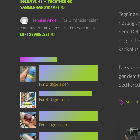
Soloævl 40 – Together og
sammenhængskraft (1)
Tegninger
Henning Andersen
For 2 måneder siden
nostalgisk
Med fare for at kunne blive beskyldt for, at være…
dem. Det e
Loftsværelset (1)
nogen der 
karikatur,
Seneste indlæg
Desværre 
Episode 360 – VHS Fast
Forward og
gør dem ti
Notérgranater
For 2 dage siden
dedikerede
youtubes lyksaligheder
For 4 dage siden
scienc
Sommerskole Eksamen 4 –
Synth Wave og Venskab
For 1 uge siden
Sommerskole Eksamen 3 –
Synth Wave og Solipsisme