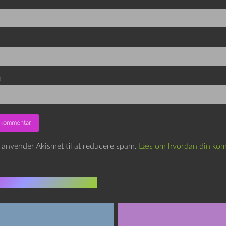
d
e anvender Akismet til at reducere spam.
Læs om hvordan din kom
indlæg i samme dur