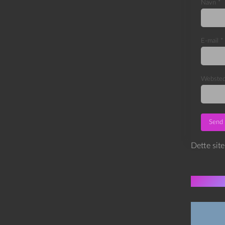
Navn
*
E-mail
*
Webste
Dette sit
Flere 