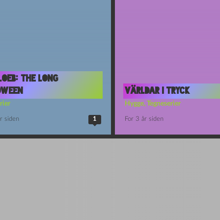
Loeb: The Long
oween
Världar i tryck
rier
Hygge
,
Tegneserier
r siden
1
For 3 år siden