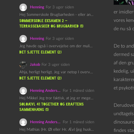
Henning
For 3 uger siden
er imidler
Hej Sommerskole Brugbarheden - eller anvendeligheden - af "Øl&Ævl" er…
vores ken
Sommerskole Eksamen 2 –
Terrassebasker og Brugbarhed (1)
de nu så 
Henning
For 3 uger siden
De to and
Jeg havde også i overvejelse om der muligvis kunne være…
det sjette element (2)
dermed sag
af den gr
Jakob
For 3 uger siden
kedelig, u
Ahja, herligt herligt. Jeg var netop I overvejelser om at…
det sjette element (2)
karakteren
et psykoti
Henning Andersen
For 1 måned siden
Hej Mikkel Jeg tror faktisk, at jeg er meget enig…
Soloævl 41 Together og Kraftens
Derudover
Sammenhæng (1)
undtagelse
dinosaurer
Henning Andersen
For 1 måned siden
Hej Mathias (Hr. Øl eller Hr. Ævl (jeg husker ikke…
findes sta