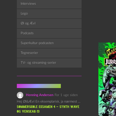
Interviews
Lego
Øl og Ævl
Podcasts
Superkultur-podcasten
Tegneserier
TV- og streaming-serier
Fra kommentarsporet
Henning Andersen
For 1 uge siden
Hej Øl&Ævl En eksemplarisk, ja nærmest yndefuld, afslutning på SOMMERSKOLEN.…
Sommerskole Eksamen 4 – Synth Wave
og Venskab (1)