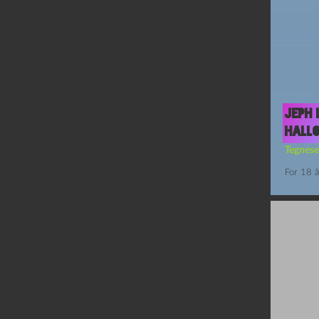
Jeph 
Hall
Tegnese
For 18 å