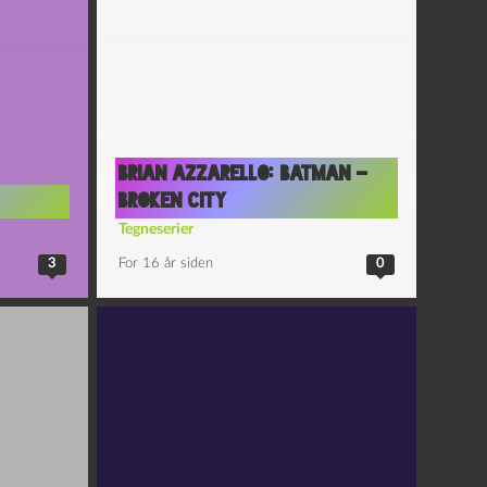
Brian Azzarello: Batman –
Broken City
Tegneserier
3
For 16 år siden
0