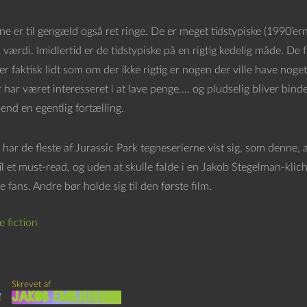
ne er til gengæld også ret ringe. De er meget tidstypiske (1990’e
 værdi. Imidlertid er de tidstypiske på en rigtig kedelig måde. De
r faktisk lidt som om der ikke rigtig er nogen der ville have noge
har været interesseret i at lave penge…. og pludselig bliver bind
 end en egentlig fortælling.
har de fleste af Jurassic Park tegneserierne vist sig, som denne, 
l et must-read, og uden at skulle falde i en Jakob Stegelman-kliche,
 fans. Andre bør holde sig til den første film.
e fiction
Skrevet af
Jakob Emiliussen