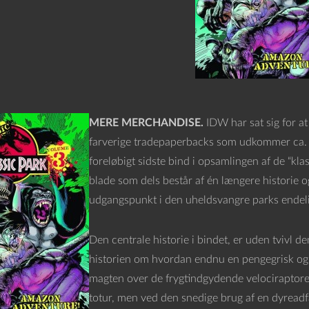
MERE MERCHANDISE.
IDW har sat sig for at
farverige tradepaperbacks som udkommer ca. en
foreløbigt sidste bind i opsamlingen af de “kla
blade som dels består af én længere historie o
udgangspunkt i den uheldsvangre parks endeli
Den centrale historie i bindet, er uden tvivl den
historien om hvordan endnu en pengegrisk og 
magten over de frygtindgydende velociraptore
totur, men ved den snedige brug af en dyreadf