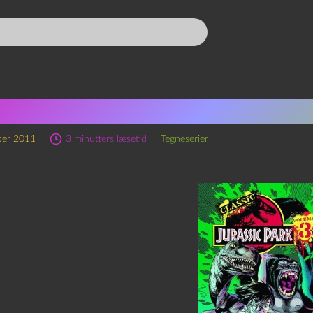
ve Englehart: Classic Juras
ber 2011
3 minutters læsetid
Tegneserier