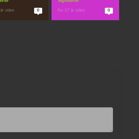
erier
Tegneserier
år siden
0
For 17 år siden
0