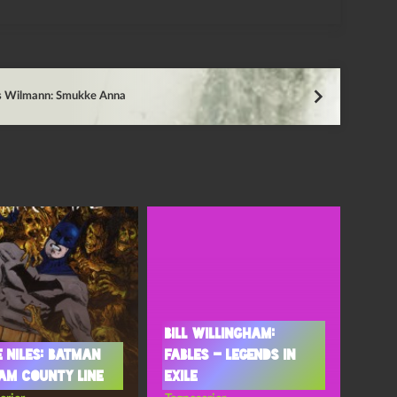
s Wilmann: Smukke Anna
Bill Willingham:
 Niles: Batman
Fables – Legends in
am County Line
Exile