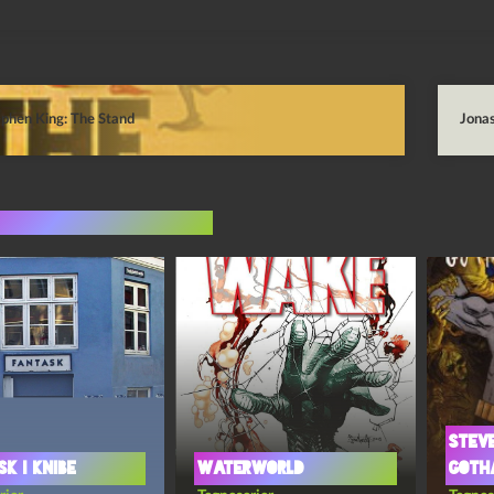
phen King: The Stand
Jona
indlæg i samme dur
Steve
k i Knibe
Waterworld
Goth