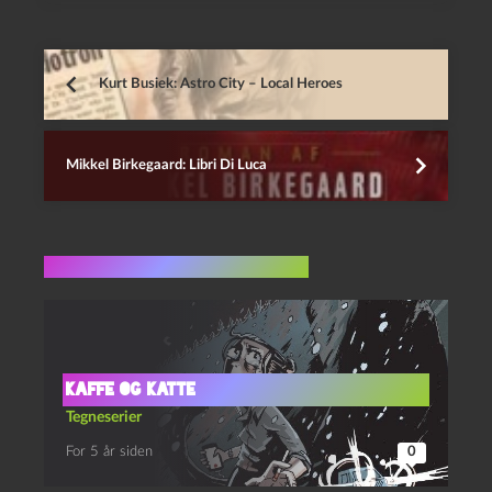
Kurt Busiek: Astro City – Local Heroes
Mikkel Birkegaard: Libri Di Luca
Flere indlæg i samme dur
Kaffe og katte
Tegneserier
For 5 år siden
0