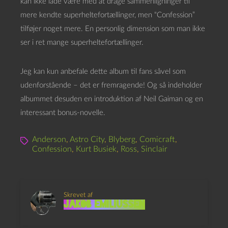
kan ikke lade være med at drage sammenligninger til
mere kendte superheltefortællinger, men “Confession”
tilføjer noget mere. En personlig dimension som man ikke
ser i ret mange superheltefortællinger.
Jeg kan kun anbefale dette album til fans såvel som
udenforstående – det er fremragende! Og så indeholder
albummet desuden en introduktion af Neil Gaiman og en
interessant bonus-novelle.
Anderson
,
Astro City
,
Blyberg
,
Comicraft
,
Confession
,
Kurt Busiek
,
Ross
,
Sinclair
Skrevet af
Jakob Emiliussen