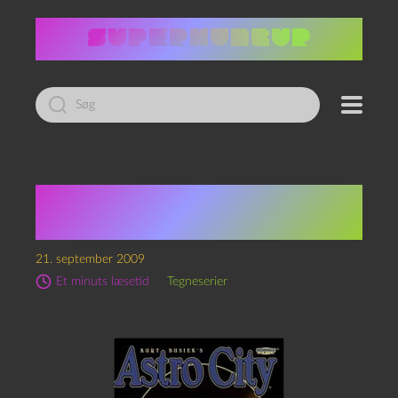
Led
efter:
Kurt Busiek: Astro City –
Confession
21. september 2009
Et minuts læsetid
Tegneserier