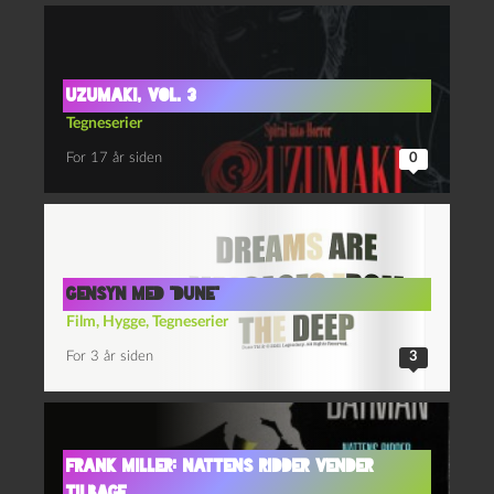
Uzumaki, vol. 3
Tegneserier
For 17 år siden
0
Gensyn med “Dune”
Film
,
Hygge
,
Tegneserier
For 3 år siden
3
Frank Miller: Nattens Ridder Vender
Tilbage