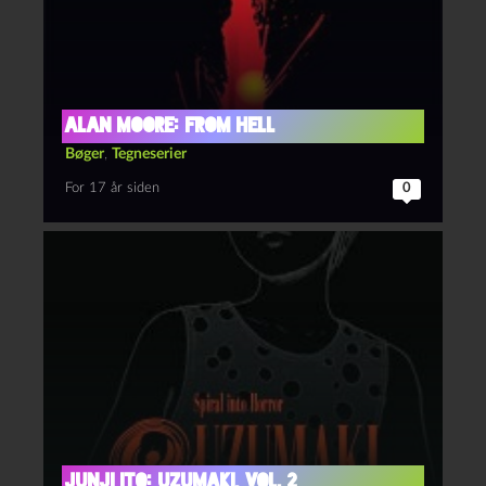
Alan Moore: From Hell
Bøger
,
Tegneserier
For 17 år siden
0
Junji Ito: Uzumaki, vol. 2