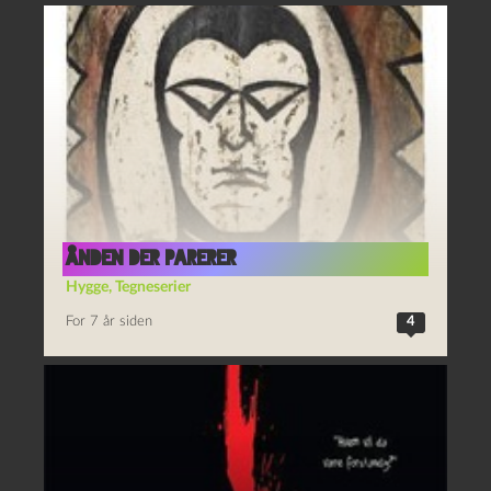
Ånden der parerer
Hygge
,
Tegneserier
For 7 år siden
4