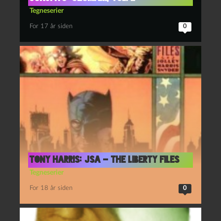
Tegneserier
For 17 år siden
0
Tony Harris: JSA – The Liberty Files
Tegneserier
For 18 år siden
0