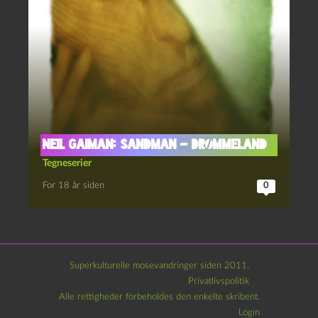
Neil Gaiman: Sandman – Drømmeland
Tegneserier
For 18 år siden
0
Superkulturelle mosevandringer siden 2011.
Privatlivspolitik
Alle rettigheder forbeholdes den enkelte skribent.
Login