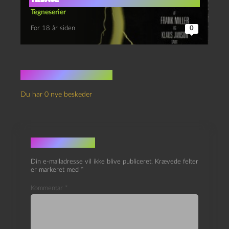
Tegneserier
For 18 år siden
0
Ingen kommentarer
Du har 0 nye beskeder
Skriv et svar
Din e-mailadresse vil ikke blive publiceret.
Krævede felter
er markeret med
*
Kommentar
*