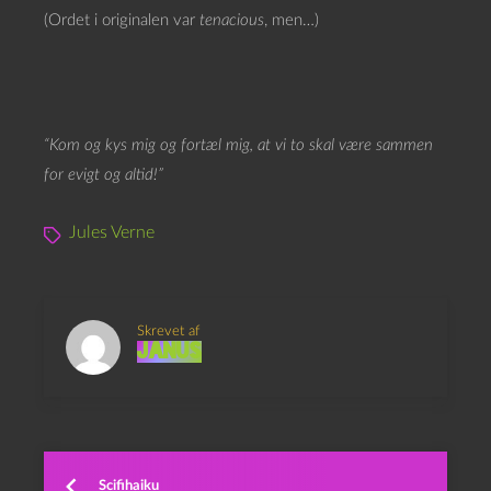
(Ordet i originalen var
tenacious
, men…)
“Kom og kys mig og fortæl mig, at vi to skal være sammen
for evigt og altid!”
Jules Verne
Skrevet af
Janus
Scifihaiku