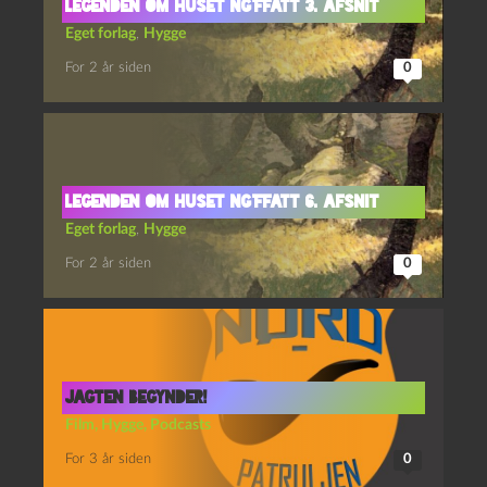
Legenden om Huset Ng’Ffatt 3. afsnit
Eget forlag
,
Hygge
For 2 år siden
0
Legenden om Huset Ng’Ffatt 6. afsnit
Eget forlag
,
Hygge
For 2 år siden
0
Jagten Begynder!
Film
,
Hygge
,
Podcasts
For 3 år siden
0