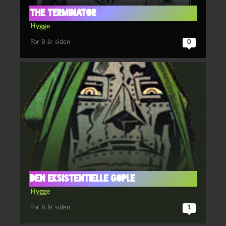
The Terminator
Hygge
For 8 år siden
0
Den eksistentielle gople
Hygge
For 8 år siden
1