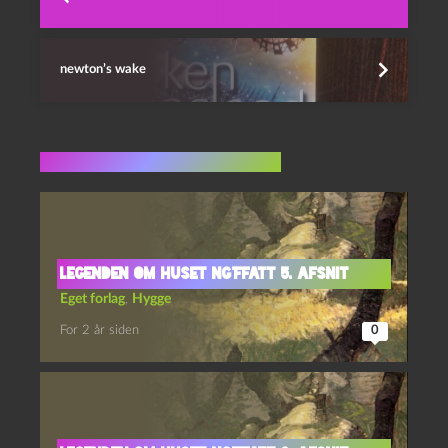
newton’s wake
Flere indlæg i samme dur
Legenden om Huset Ng’Ffatt 5. afsnit
Eget forlag
,
Hygge
For 2 år siden
0