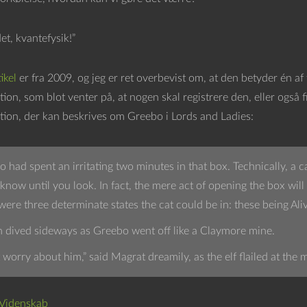
et, kvantefysik!”
ikel
er fra 2009, og jeg er ret overbevist om, at den betyder én af 
ion, som blot venter på, at nogen skal registrere den, eller også 
tion, der kan beskrives om Greebo i Lords and Ladies:
 had spent an irritating two minutes in that box. Technically, a c
know until you look. In fact, the mere act of opening the box will 
were three determinate states the cat could be in: these being Al
 dived sideways as Greebo went off like a Claymore mine.
 worry about him,” said Magrat dreamily, as the elf flailed at the m
Videnskab