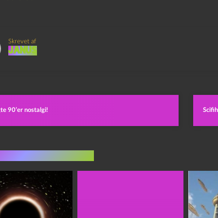
Skrevet af
Janus
e 90’er nostalgi!
Scifi
indlæg i samme dur