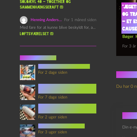
Soloævl 40 – Together og
“Jeget
sammenhængskraft (1)
og tr
Henning Andersen
For 1 måned siden
– et e
Med fare for at kunne blive beskyldt for, at være…
cause
Loftsværelset (1)
skold
Bøger
,
For 3 år
Seneste indlæg
youtubes lyksaligheder
For 2 dage siden
Ingen
Sommerskole Eksamen 4 –
Du har 0 n
Synth Wave og Venskab
For 7 dage siden
Sommerskole Eksamen 3 –
Synth Wave og Solipsisme
Skri
For 2 uger siden
mad i science fiction
Din e-ma
For 3 uger siden