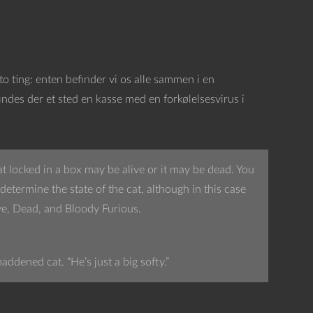
to ting: enten befinder vi os alle sammen i en
findes der et sted en kasse med en forkølelsesvirus i
at locked in a box may be alive or it may be dead. You
determine the state of the cat, although in this case
ive, Dead, and Bloody Furious.
addened cat. “He’s just a big softy.”