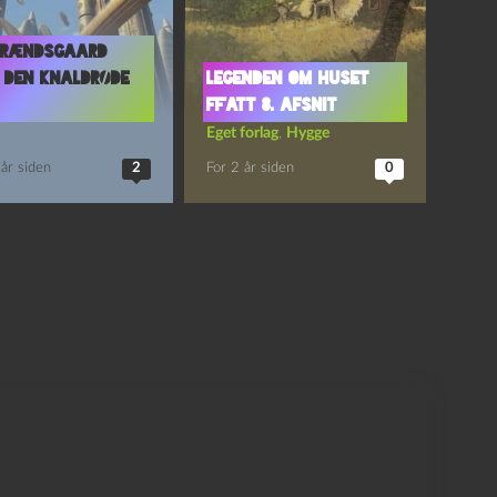
Brændsgaard
: Den knaldrøde
Legenden om huset
Ff’att 8. afsnit
Eget forlag
,
Hygge
år siden
2
For 2 år siden
0