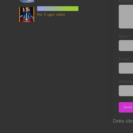
Kommen
det sjette element
For 3 uger siden
Navn
*
E-mail
*
Webste
Dette sit