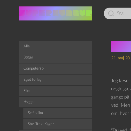
Led
efter:
Sch
Alle
Bøger
21. maj 20
Computerspil
Eget forlag
Jeg læser 
nogle gæv
Film
gange på 
Hygge
ved. Men 
Scifihaiku
om, hvor v
Star Trek: Kager
“Du ved, 