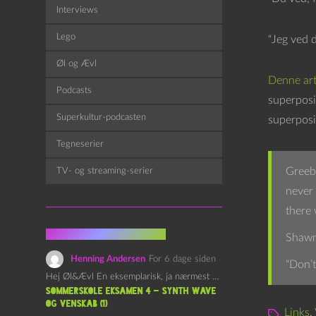
Interviews
Lego
“Jeg ved d
Øl og Ævl
Denne art
Podcasts
superposit
Superkultur-podcasten
superposi
Tegneserier
Greebo
TV- og streaming-serier
never 
there 
Fra kommentarsporet
Shawn
Henning Andersen
For 6 dage siden
“Don’t
Hej Øl&Ævl En eksemplarisk, ja nærmest yndefuld, afslutning på SOMMERSKOLEN.…
Sommerskole Eksamen 4 – Synth Wave
og Venskab (1)
Links
,