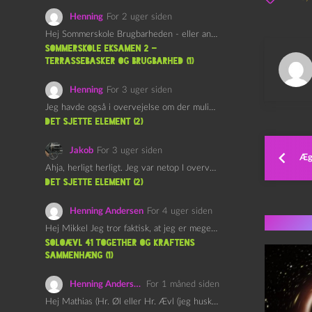
Henning
For 2 uger siden
Hej Sommerskole Brugbarheden - eller anvendeligheden - af "Øl&Ævl" er…
Sommerskole Eksamen 2 –
Terrassebasker og Brugbarhed (1)
Henning
For 3 uger siden
Jeg havde også i overvejelse om der muligvis kunne være…
det sjette element (2)
Jakob
For 3 uger siden
Ægt
Ahja, herligt herligt. Jeg var netop I overvejelser om at…
det sjette element (2)
Henning Andersen
For 4 uger siden
Flere 
Hej Mikkel Jeg tror faktisk, at jeg er meget enig…
Soloævl 41 Together og Kraftens
Sammenhæng (1)
Henning Andersen
For 1 måned siden
Hej Mathias (Hr. Øl eller Hr. Ævl (jeg husker ikke…