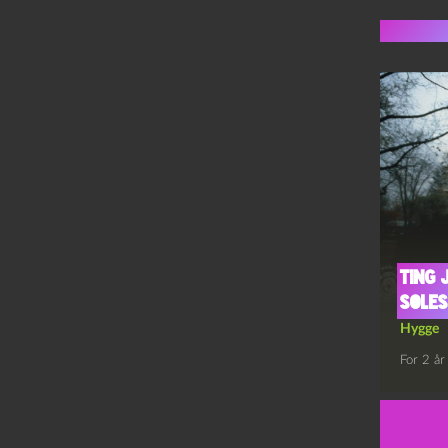
Flere 
Ting 
soles
Hygge
For 2 år