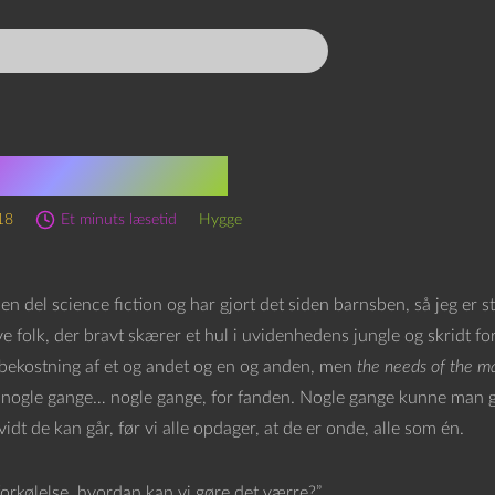
rödingers os
18
Et minuts læsetid
Hygge
en del science fiction og har gjort det siden barnsben, så jeg er st
e folk, der bravt skærer et hul i uvidenhedens jungle og skridt fo
bekostning af et og andet og en og anden, men
the needs of the m
nogle gange… nogle gange, for fanden. Nogle gange kunne man g
idt de kan går, før vi alle opdager, at de er onde, alle som én.
forkølelse, hvordan kan vi gøre det værre?”