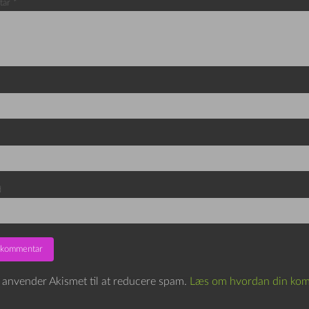
tar
*
d
e anvender Akismet til at reducere spam.
Læs om hvordan din kom