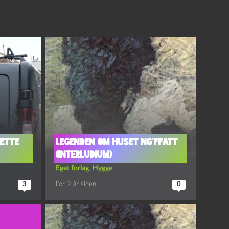
dette
Legenden om Huset Ng’Ffatt
(interludium)
Eget forlag
,
Hygge
3
For 2 år siden
0