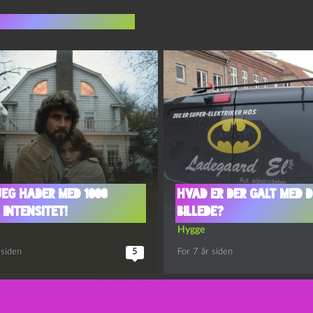
indlæg i samme dur
jeg hader med 1000
Hvad er der galt med 
 intensitet!
billede?
Hygge
 siden
5
For 7 år siden