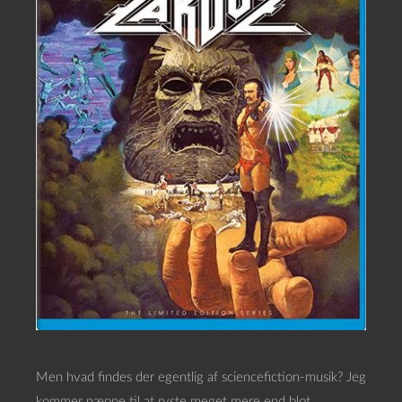
Men hvad findes der egentlig af sciencefiction-musik? Jeg
kommer næppe til at ryste meget mere end blot