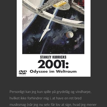
Personligt kan jeg kun spille på grydelåg og vindharpe,
hvilket ikke forhindrer mig i, at have en ret bred
musiksmag (når jeg nu selv får lov at sige, hvad jeg mener