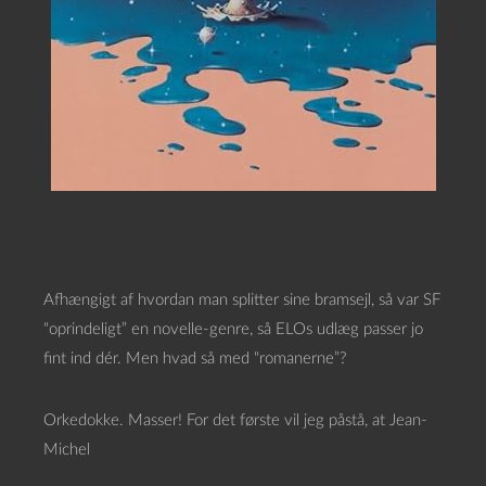
Afhængigt af hvordan man splitter sine bramsejl, så var SF
“oprindeligt” en novelle-genre, så ELOs udlæg passer jo
fint ind dér. Men hvad så med “romanerne”?
Orkedokke. Masser! For det første vil jeg påstå, at Jean-
Michel