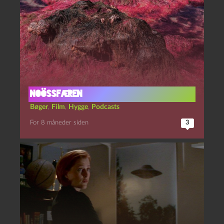
noössfæren
Bøger
,
Film
,
Hygge
,
Podcasts
For 8 måneder siden
3