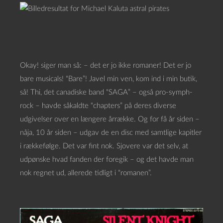
Okay! siger man så: – det er jo ikke romaner! Det er jo
bare musicals! “Bare”! Javel min ven, kom ind i min butik,
så! Thi, det canadiske band “SAGA” – også pro-symph-
rock – havde såkaldte “chapters” på deres diverse
udgivelser over en længere årrække. Og for få år siden –
nåja, 10 år siden – udgav de en disc med samtlige kapitler
i rækkefølge. Det var fint nok. Sjovere var det selv, at
udpønske hvad fanden der foregik – og det havde man
nok regnet ud, allerede tidligt i “romanen”.