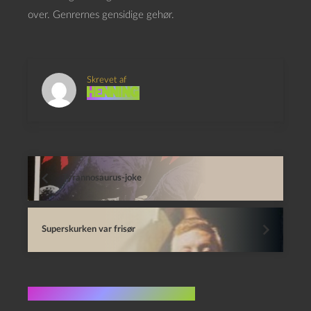
over. Genrernes gensidige gehør.
Skrevet af
Henning
Tyrannosaurus-joke
Superskurken var frisør
Flere indlæg i samme dur