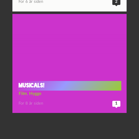
For 6 år siden
2
Musicals!
Film
,
Hygge
For 8 år siden
1
Superkulturelle mosevandringer siden 2011.