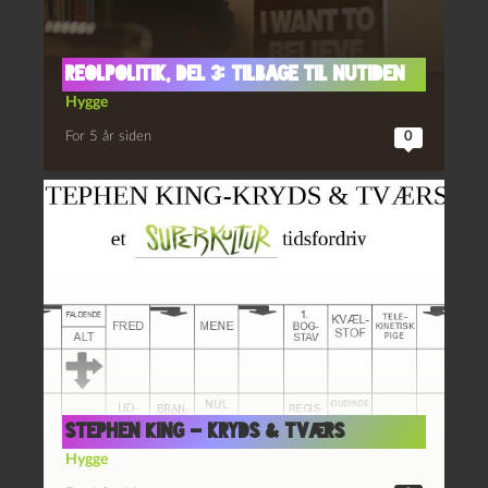
Reolpolitik, del 3: Tilbage til nutiden
Hygge
For 5 år siden
0
Stephen King – kryds & tværs
Hygge