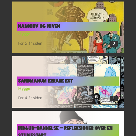
Nabokov og Niven
Hygge
For 5 år siden
0
Sandmanum errare est
Hygge
For 4 år siden
1
Ind&Ud-Dannelse – refleksioner over en
studiestart