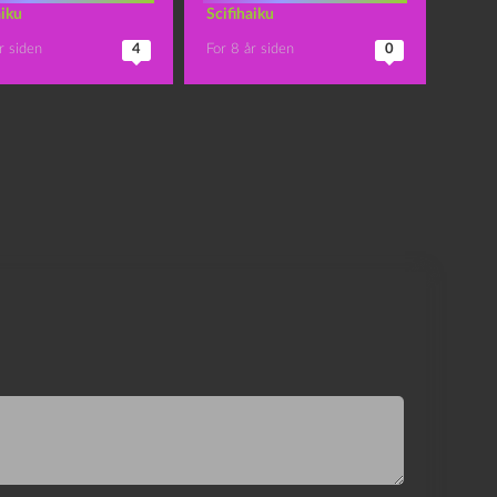
aiku
Scifihaiku
r siden
4
For 8 år siden
0