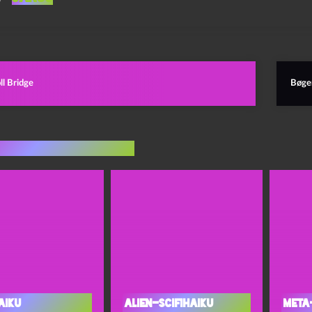
ll Bridge
Bøger
indlæg i samme dur
aiku
Alien-scifihaiku
Meta