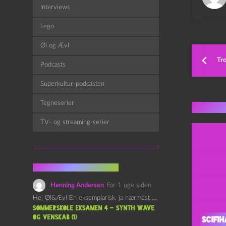
Interviews
Lego
Øl og Ævl
Tro
Podcasts
Superkultur-podcasten
Tegneserier
Flere 
TV- og streaming-serier
Fra kommentarsporet
Henning Andersen
For 1 uge siden
Hej Øl&Ævl En eksemplarisk, ja nærmest yndefuld, afslutning på SOMMERSKOLEN.…
Sommerskole Eksamen 4 – Synth Wave
og Venskab (1)
Scifih