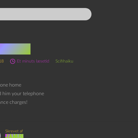
ihaiku
18
Et minuts læsetid
Scifihaiku
hone home
d him your telephone
ance charges!
Skrevet af
Janus