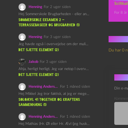
Scifiha
Henning
For 2 uger siden
For 8 år
Hej Sommerskole Brugbarheden - eller anvendeligheden - af "Øl&Ævl" er…
Sommerskole Eksamen 2 –
Terrassebasker og Brugbarhed (1)
Henning
For 3 uger siden
Ingen
Jeg havde også i overvejelse om der muligvis kunne være…
det sjette element (2)
Du har 0 n
Jakob
For 3 uger siden
Ahja, herligt herligt. Jeg var netop I overvejelser om at…
det sjette element (2)
Skri
Henning Andersen
For 1 måned siden
Din e-ma
Hej Mikkel Jeg tror faktisk, at jeg er meget enig…
Kommen
Soloævl 41 Together og Kraftens
Sammenhæng (1)
Henning Andersen
For 1 måned siden
Hej Mathias (Hr. Øl eller Hr. Ævl (jeg husker ikke…