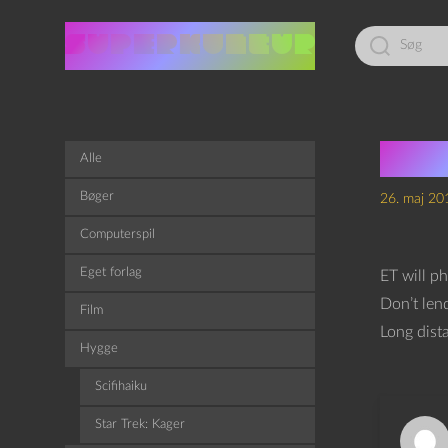
Led
efter:
Scif
Alle
Bøger
26. maj 20
Computerspil
Eget forlag
ET will p
Don’t len
Film
Long dist
Hygge
Scifihaiku
Star Trek: Kager