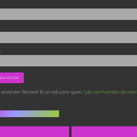
d
e anvender Akismet til at reducere spam.
Læs om hvordan din kom
indlæg i samme dur