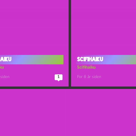
haiku
Scifihaiku
iku
Scifihaiku
 siden
1
For 8 år siden