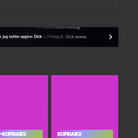
, jeg måtte opgive: Dick
-scifihaiku
Scifihaiku