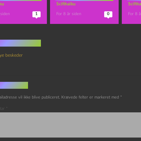
iku
Scifihaiku
Scifih
 siden
1
For 8 år siden
0
For 8 å
 kommentarer
ye beskeder
v et svar
iladresse vil ikke blive publiceret.
Krævede felter er markeret med
*
tar
*