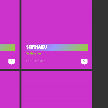
Scifihaiku
Scifihaiku
3
For 8 år siden
0