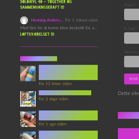
Soloævl 40 – Together og
Navn
*
sammenhængskraft (1)
Henning Andersen
For 1 måned siden
Med fare for at kunne blive beskyldt for, at være…
E-mail
*
Loftsværelset (1)
Webste
Seneste indlæg
Episode 360 – VHS Fast
Forward og
Notérgranater
For 12 timer siden
youtubes lyksaligheder
Dette sit
For 2 dage siden
Sommerskole Eksamen 4 –
Flere 
Synth Wave og Venskab
For 1 uge siden
Sommerskole Eksamen 3 –
Synth Wave og Solipsisme