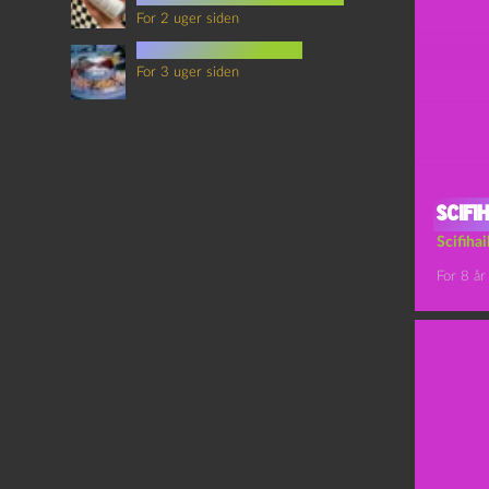
For 2 uger siden
mad i science fiction
For 3 uger siden
Scifi
Scifiha
For 8 år