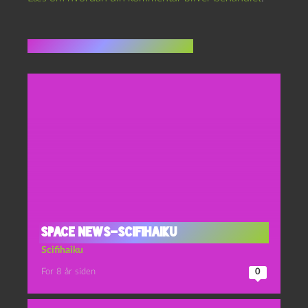
Flere indlæg i samme dur
Space news-scifihaiku
Scifihaiku
For 8 år siden
0