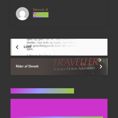
Skrevet af
Janus
Livet
Rider af Deneb
Flere indlæg i samme dur