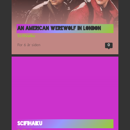
An American Werewolf in London
Scifihaiku
For 6 år siden
0
Scifihaiku