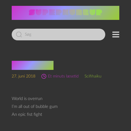
Led
efter:
Scifihaiku
27. juni 2018
Et minuts læsetid
Scifihaiku
World is overrun
I’m all out of bubble gum
An epic fist fight