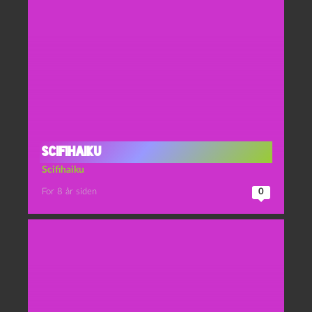
Scifihaiku
Scifihaiku
For 8 år siden
0