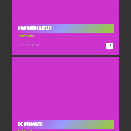
Horrorhaiku?
Scifihaiku
For 7 år siden
3
Scifihaiku