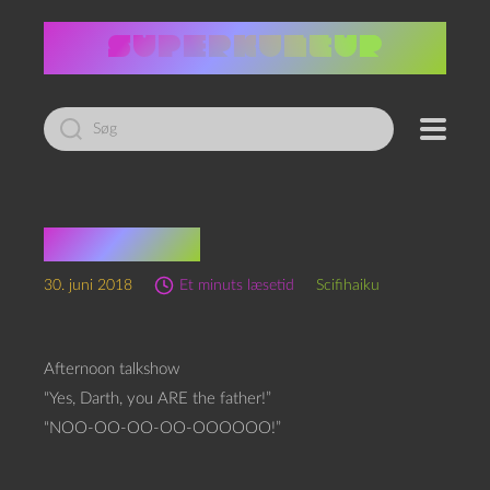
Led
efter:
Scifihaiku
30. juni 2018
Et minuts læsetid
Scifihaiku
Afternoon talkshow
“Yes, Darth, you ARE the father!”
“NOO-OO-OO-OO-OOOOOO!”