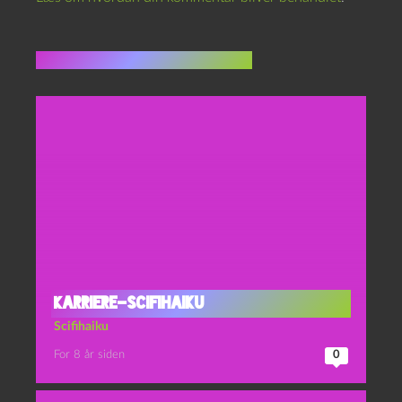
Flere indlæg i samme dur
Karriere-scifihaiku
Scifihaiku
For 8 år siden
0