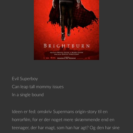
Evil Superboy
Can leap tall mommy issues
In a single bound
Ideen er fed: omskriv Supermans origin-story til en
horrorfilm, for er der noget mere skræmmende end en
teenager, der har magt, som han har agt? Og den har sine