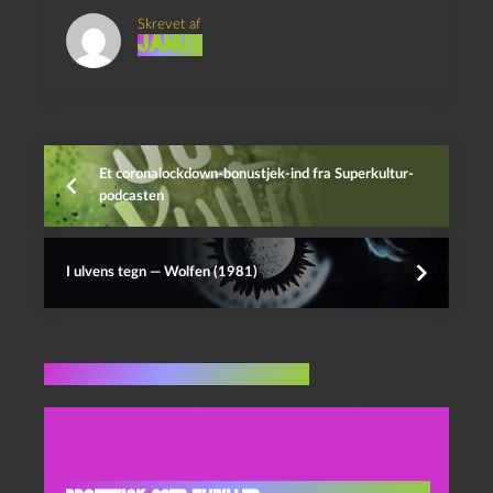
Skrevet af
Janus
Et coronalockdown-bonustjek-ind fra Superkultur-
podcasten
I ulvens tegn — Wolfen (1981)
Flere indlæg i samme dur