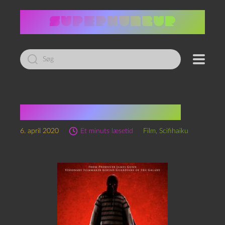
Led
efter:
Brightburn-scifihaiku
6. april 2020
Et minuts læsetid
Film
,
Scifihaiku