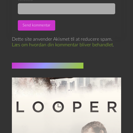
Dette site anvender Akismet til at reducere spam.
Læs om hvordan din kommentar bliver behandlet
.
Flere indlæg i samme dur