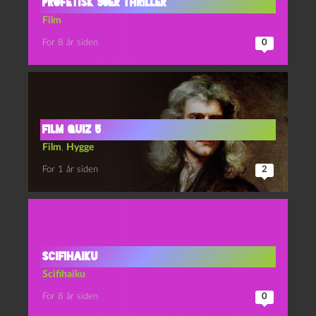
Profetisk 90er thriller
Film
For 8 år siden
0
film quiz 5
Film
,
Hygge
For 1 år siden
2
Scifihaiku
Scifihaiku
For 8 år siden
0