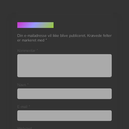
Skriv et svar
Din e-mailadresse vil ikke blive publiceret.
Krævede felter
er markeret med
*
Kommentar
*
Navn
*
E-mail
*
Websted