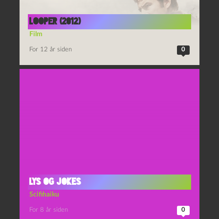
Looper (2012)
Film
For 12 år siden
0
Lys og jokes
Scifihaiku
For 8 år siden
0