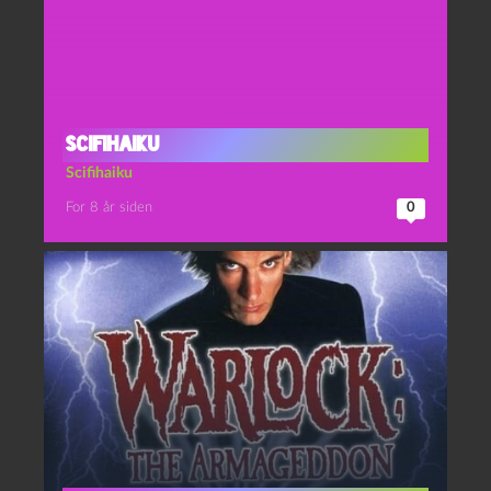
Scifihaiku
Scifihaiku
For 8 år siden
0