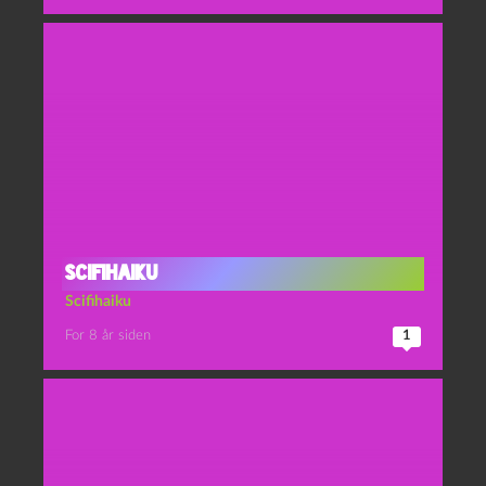
Scifihaiku
Scifihaiku
For 8 år siden
1