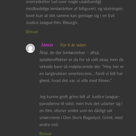
overraskelser (ud over nogle usædvanligt
modbydelige lemlæstelser af bifigurer), og slutningen
lover kun at det samme kan gentage sig i en Evil
Justice League-film. Bleurgh.
Besvar
Janus
For 6 år siden
Åhja, de der lemlæstelser – altså,
splattereffekter er da for så vidt okay, men de
virkede bare så malplacerede der. “Hey, her er
en langtrukken smertescene… fordi vi lidt har
glemt, hvad det var, vi ville med filmen.”
Jeg kunne godt grine lidt af Justice League-
parodierne til sidst, men hvis det udarter sig i
en film, stivner smilet som en dårligt sat
smørcreme i Den Store Bagedyst. Grimt, med
andre ord.
Besvar