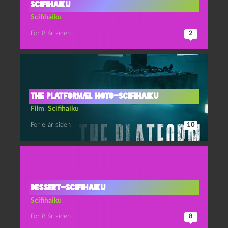
Scifihaiku
Scifihaiku
For 8 år siden
2
The Platform/El Hoyo-scifihaiku
Film
,
Scifihaiku
For 6 år siden
10
Dessert-scifihaiku
Scifihaiku
For 8 år siden
8