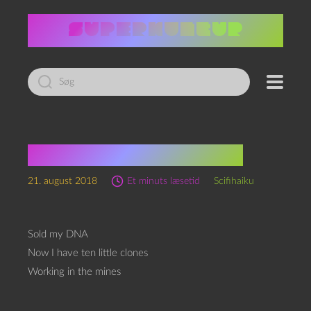
Led
efter:
Prækariat-scifihaiku
21. august 2018
Et minuts læsetid
Scifihaiku
Sold my DNA
Now I have ten little clones
Working in the mines