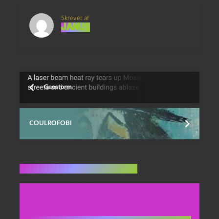
Skrevet af
Janus
Geostorm
COULROFOBI
Flere indlæg i samme dur