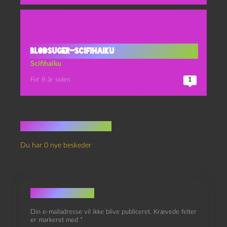
Blodsuger-scifihaiku
Scifihaiku
For 8 år siden
1
Ingen kommentarer
Du har 0 nye beskeder
Skriv et svar
Din e-mailadresse vil ikke blive publiceret.
Krævede felter
er markeret med
*