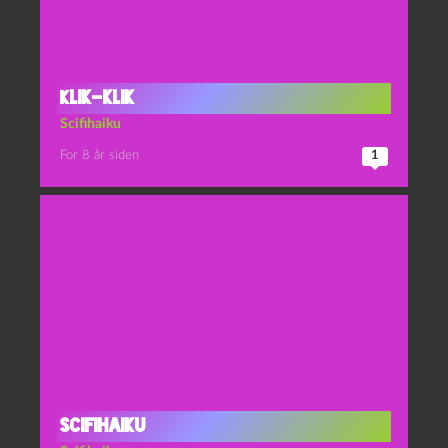
Klik-klik
Scifihaiku
For 8 år siden
1
Scifihaiku