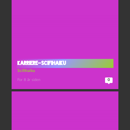
Karriere-scifihaiku
Scifihaiku
For 8 år siden
0