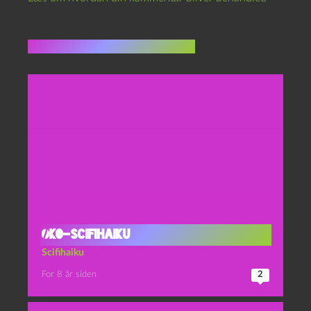
Flere indlæg i samme dur
Øko-scifihaiku
Scifihaiku
For 8 år siden
2