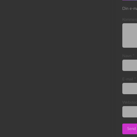
Din e-ma
Kommen
Navn
*
E-mail
*
Webste