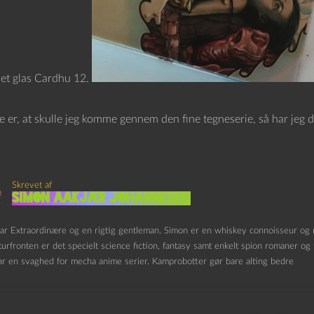
 et glas Cardhu 12.
e er, at skulle jeg komme gennem den fine tegneserie, så har jeg d
Skrevet af
Simon Aakjær Johannesen
kar Extraordinære og en rigtig gentleman. Simon er en whiskey connoisseur og n
aturfronten er det specielt science fiction, fantasy samt enkelt spion romaner og t
r en svaghed for mecha anime serier. Kamprobotter gør bare alting bedre