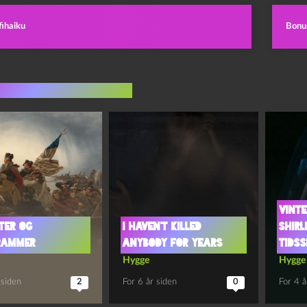
fihaiku
Bonus
indlæg i samme dur
Vinte
TER OG
I haven’t killed
Shir
RAMMER
anybody for years
tidss
Hygge
Hygge
 siden
2
For 6 år siden
0
For 4 å