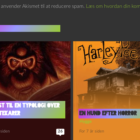
e anvender Akismet til at reducere spam.
Læs om hvordan din kom
indlæg i samme dur
t til en typologi over
otekarer
En hund efter horror
Hygge
 siden
26
For 7 år siden