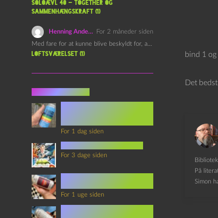
Soloævl 40 – Together og
sammenhængskraft (1)
Henning Andersen
For 2 måneder siden
Med fare for at kunne blive beskyldt for, at være…
Loftsværelset (1)
bind 1 og
Det bedst
Seneste indlæg
Episode 360 – VHS Fast
Forward og
Notérgranater
For 1 dag siden
youtubes lyksaligheder
For 3 dage siden
Bibliote
På liter
Sommerskole Eksamen 4 –
Simon ha
Synth Wave og Venskab
For 1 uge siden
Sommerskole Eksamen 3 –
Synth Wave og Solipsisme