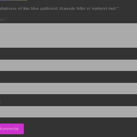
iladresse vil ikke blive publiceret.
Krævede felter er markeret med
*
tar
*
d