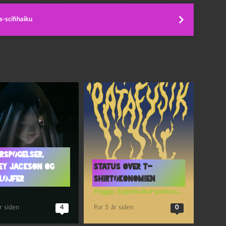
-scifihaiku
rspøgelser,
ley Jackson og
Status over T-
løjfer
shirtøkonomien
Hygge
,
Superkultur-podcasten
r siden
4
For 5 år siden
0