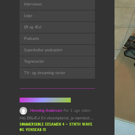
Interviews
Lego
Øl og Ævl
Podcasts
Superkultur-podcasten
Tegneserier
TV- og streaming-serier
Fra kommentarsporet
Henning Andersen
For 1 uge siden
Hej Øl&Ævl En eksemplarisk, ja nærmest yndefuld, afslutning på SOMMERSKOLEN.…
Sommerskole Eksamen 4 – Synth Wave
og Venskab (1)