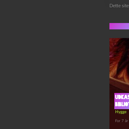
Dette sit
Flere 
Udkas
bibli
Hygge
For 7 år