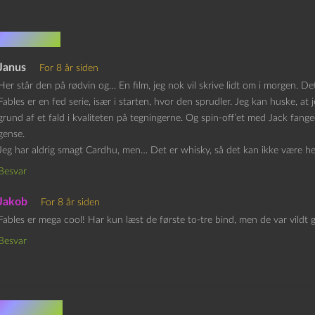
mentarer
Janus
For 8 år siden
Her står den på rødvin og… En film, jeg nok vil skrive lidt om i morgen. D
Fables er en fed serie, især i starten, hvor den sprudler. Jeg kan huske, at 
grund af et fald i kvaliteten på tegningerne. Og spin-off’et med Jack fanged
gense.
Jeg har aldrig smagt Cardhu, men… Det er whisky, så det kan ikke være he
Besvar
Jakob
For 8 år siden
Fables er mega cool! Har kun læst de første to-tre bind, men de var vildt 
Besvar
v et svar