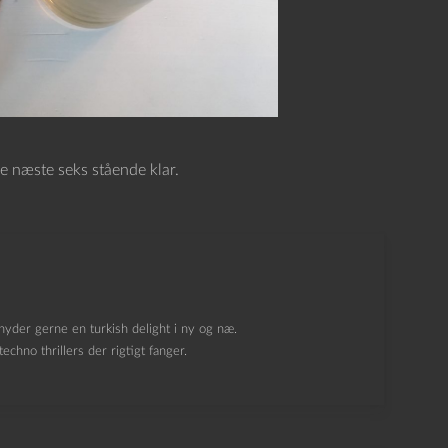
e næste seks stående klar.
yder gerne en turkish delight i ny og næ.
echno thrillers der rigtigt fanger.