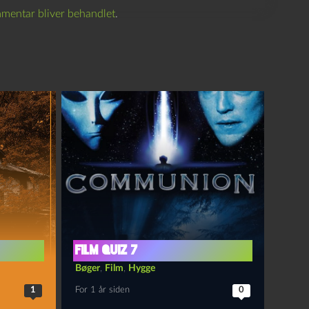
mentar bliver behandlet
.
Film quiz 7
Bøger
,
Film
,
Hygge
1
For 1 år siden
0