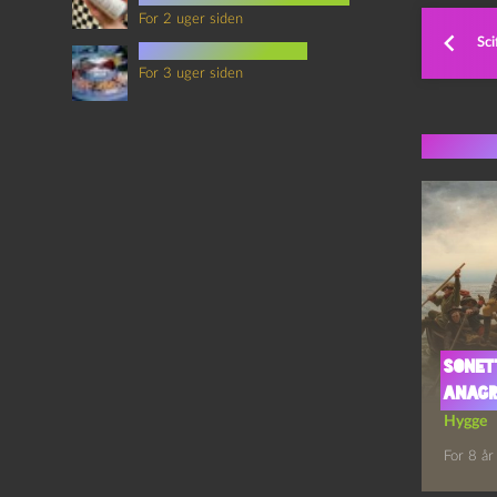
For 2 uger siden
Sci
mad i science fiction
For 3 uger siden
Flere 
SONET
ANAG
Hygge
For 8 år