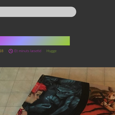
 perfekte fredag
018
Et minuts læsetid
Hygge