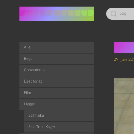
Led
efter:
Den
Alle
Bøger
29. juni 2
Computerspil
Eget forlag
Film
Hygge
Scifihaiku
Star Trek: Kager