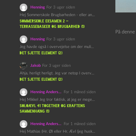
Henning
For 3 uger siden
Hej Sommerskole Brugbarheden - eller anvendeligheden - af "Øl&Ævl" er…
Sommerskole Eksamen 2 –
Terrassebasker og Brugbarhed (1)
På denne 
Henning
For 3 uger siden
Jeg havde også i overvejelse om der muligvis kunne være…
det sjette element (2)
Jakob
For 3 uger siden
Ahja, herligt herligt. Jeg var netop I overvejelser om at…
det sjette element (2)
Henning Andersen
For 1 måned siden
Hej Mikkel Jeg tror faktisk, at jeg er meget enig…
Soloævl 41 Together og Kraftens
Sammenhæng (1)
Henning Andersen
For 1 måned siden
Hej Mathias (Hr. Øl eller Hr. Ævl (jeg husker ikke…