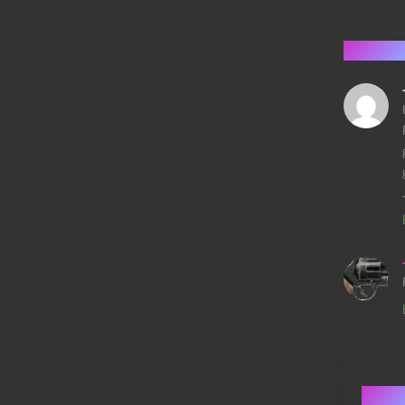
2 kom
Skri