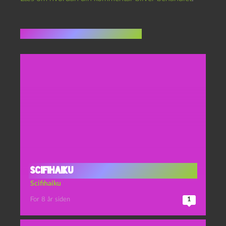
Flere indlæg i samme dur
Scifihaiku
Scifihaiku
For 8 år siden
1