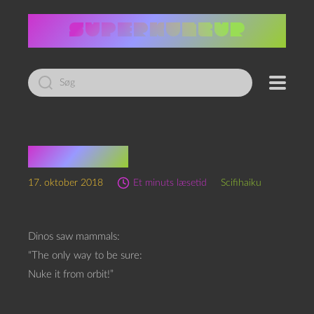
Led
efter:
Scifihaiku
17. oktober 2018
Et minuts læsetid
Scifihaiku
Dinos saw mammals:
“The only way to be sure:
Nuke it from orbit!”