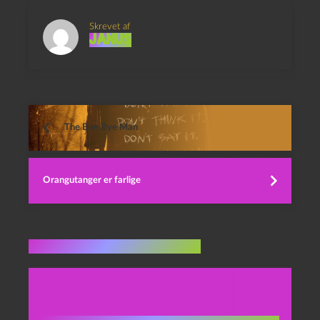
Skrevet af
Janus
The Bye Bye Man
Orangutanger er farlige
Flere indlæg i samme dur