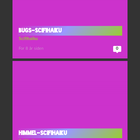
Bugs-scifihaiku
Scifihaiku
For 8 år siden
0
Himmel-scifihaiku