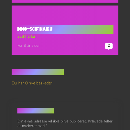
Dino-scifihaiku
Scifihaiku
For 8 år siden
2
Ingen kommentarer
Du har 0 nye beskeder
Skriv et svar
Din e-mailadresse vil ikke blive publiceret.
Krævede felter
er markeret med
*