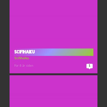
Scifihaiku
Scifihaiku
For 8 år siden
1