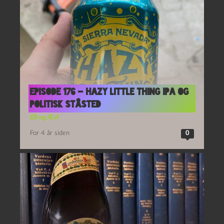
Episode 176 – Hazy Little Thing IPA og
Politisk Ståsted
Øl og Ævl
For 4 år siden
0