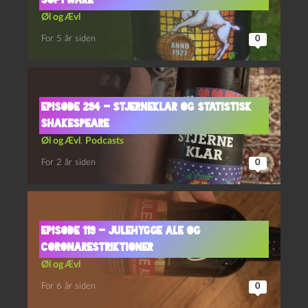
Software
Øl og Ævl
For 5 år siden
0
Episode 294 – Stjerneklar og Statistisk
Shakespeare
Øl og Ævl
,
Podcasts
For 2 år siden
0
Episode 119 – Julehygge Ale og
Coronarestriktioner
Øl og Ævl
For 6 år siden
0