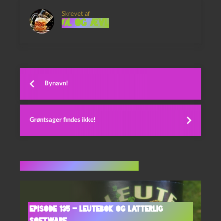
Skrevet af
Øl og Ævl
Bynavn!
Grøntsager findes ikke!
Flere indlæg i samme dur
Episode 135 – Leutebok og Latterlig