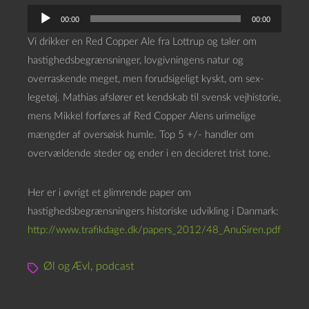
L
00:00
00:00
y
Vi drikker en Red Copper Ale fra Lottrup og taler om
d
hastighedsbegrænsninger, lovgivningens natur og
a
overraskende meget, men forudsigeligt kyskt, om sex-
f
legetøj. Mathias afslører et kendskab til svensk vejhistorie,
s
mens Mikkel forføres af Red Copper Alens urimelige
p
mængder af oversøisk humle. Top 5 +/- handler om
i
overvældende steder og ender i en decideret trist tone.
l
l
Her er i øvrigt et glimrende paper om
e
hastighedsbegrænsningers historiske udvikling i Danmark:
r
http://www.trafikdage.dk/papers_2012/48_AnuSiren.pdf
Øl og Ævl
,
podcast