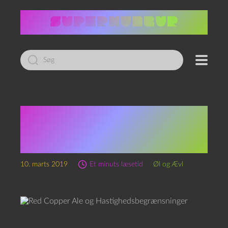
Led
efter:
Red Copper Ale og
Hastighedsbegrænsninge
r
10. marts 2019
Et minuts læsetid
Øl og Ævl