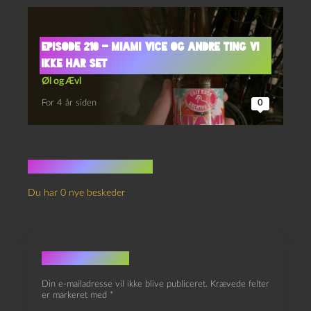
Episode 210 – Miami Vice og Andre Ting Vi
Ikke Har Set
Øl og Ævl
For 4 år siden
0
Ingen kommentarer
Du har 0 nye beskeder
Skriv et svar
Din e-mailadresse vil ikke blive publiceret.
Krævede felter
er markeret med
*