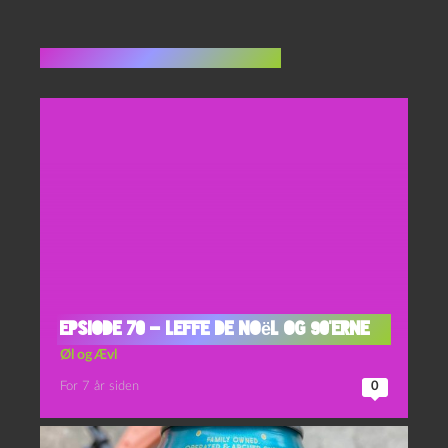
Flere indlæg i samme dur
Epsiode 70 – Leffe de Noël og 90’erne
Øl og Ævl
For 7 år siden
0