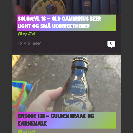
Soloævl 16 – Old Gambrinus Beer
Light og Små Ukorrektheder
Øl og Ævl
For 4 år siden
0
Episode 138 – Gulden Draak og
Kærnemælk
Øl og Ævl