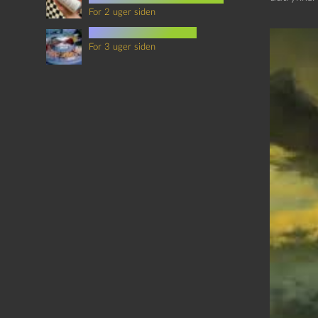
For 2 uger siden
mad i science fiction
For 3 uger siden