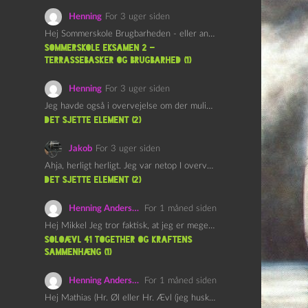
Henning
For 3 uger siden
Hej Sommerskole Brugbarheden - eller anvendeligheden - af "Øl&Ævl" er…
Sommerskole Eksamen 2 –
Terrassebasker og Brugbarhed (1)
Henning
For 3 uger siden
Jeg havde også i overvejelse om der muligvis kunne være…
det sjette element (2)
Jakob
For 3 uger siden
Ahja, herligt herligt. Jeg var netop I overvejelser om at…
det sjette element (2)
Henning Andersen
For 1 måned siden
Hej Mikkel Jeg tror faktisk, at jeg er meget enig…
Soloævl 41 Together og Kraftens
Sammenhæng (1)
Henning Andersen
For 1 måned siden
Hej Mathias (Hr. Øl eller Hr. Ævl (jeg husker ikke…