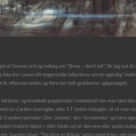
et af Simons ord og indlæg om “Show – don’t tell”, får jeg lyst til 
g ikke tror Lovecraft nogensinde talte/skrev om en egentlig “mytho
 til, eftersom andre og flere har haft grabberne i gøgemøget).
e lektoren, og knaldede pegepinden i katederet) Har man læst læn
 med Lin Carters oversigter, eller S.T Joshis indsigter, så vil man vi
ld) 3 epoker/perioder: Den “poeske”, den “dunsaniske” og hans eg
anden historie falder i, eller falder ud af, den ene eller anden ka
det, hvorfor bliver “The King In Yellow” aldrig taget frem i det love