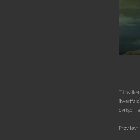
Til hvilke
ihvertfal
øvrige – a
Prøv iøvr