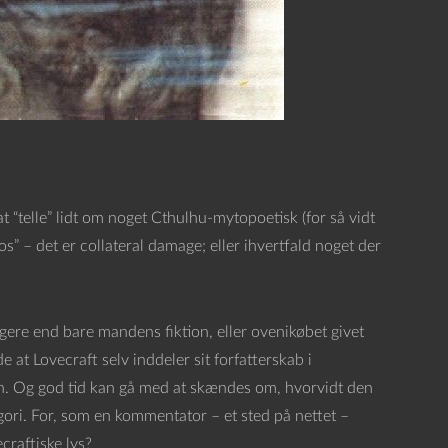
at “telle” lidt om noget Cthulhu-mytopoetisk (for så vidt
s” – det er collateral damage; eller ihvertfald noget der
gere end bare mandens fiktion, eller ovenikøbet givet
de at Lovecraft selv inddeler sit forfatterskab i
en. Og god tid kan gå med at skændes om, hvorvidt den
tegori. For, som en kommentator – et sted på nettet –
craftiske lys?