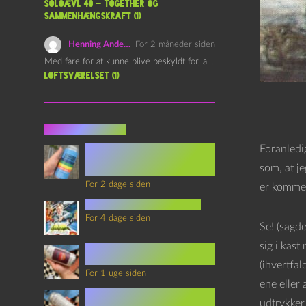
Soloævl 40 – Together og
sammenhængskraft (1)
Henning Andersen
For 2 måneder siden
Med fare for at kunne blive beskyldt for, at være…
Loftsværelset (1)
Seneste indlæg
Episode 360 – VHS Fast
Foranledig
Forward og
som, at je
Notérgranater
For 2 dage siden
er kommet
youtubes lyksaligheder
For 4 dage siden
Se! (sagd
sig i kast
Sommerskole Eksamen 4 –
Synth Wave og Venskab
(ihvertfa
For 1 uge siden
ene eller 
Sommerskole Eksamen 3 –
udtrykker 
Synth Wave og Solipsisme