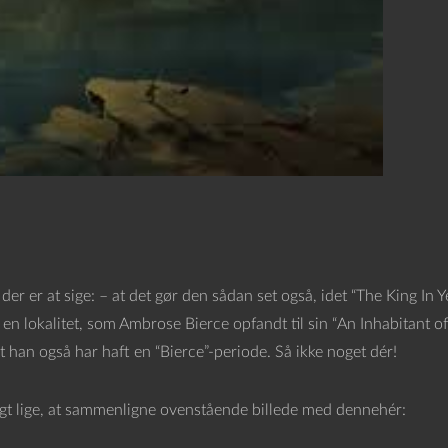
t der er at sige: – at det gør den sådan set også, idet “The King In Y
d en lokalitet, som Ambrose Bierce opfandt til sin “An Inhabitant
t han også har haft en “Bierce”-periode. Så ikke noget dér!
igt lige, at sammenligne ovenstående billede med dennehér: