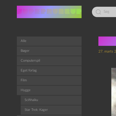
Led
efter:
CTH
Alle
Bøger
27. marts 
Computerspil
Eget forlag
Film
Hygge
Scifihaiku
Star Trek: Kager