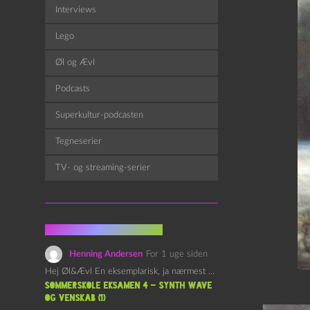
Interviews
Lego
Øl og Ævl
Podcasts
Superkultur-podcasten
Tegneserier
TV- og streaming-serier
Fra kommentarsporet
Henning Andersen
For 1 uge siden
Hej Øl&Ævl En eksemplarisk, ja nærmest yndefuld, afslutning på SOMMERSKOLEN.…
Sommerskole Eksamen 4 – Synth Wave
og Venskab (1)