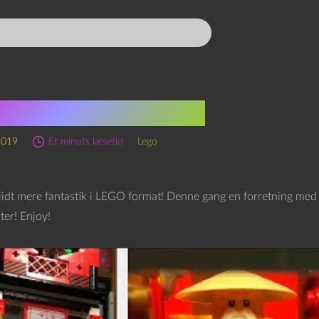
ioner af potions!
2019
Et minuts læsetid
Lego
lidt mere fantastik i LEGO format! Denne gang en forretning med mag
rter! Enjoy!