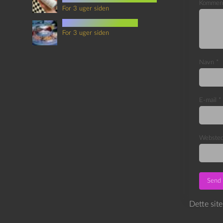
Kommen
For 3 uger siden
mad i science fiction
For 3 uger siden
Navn
*
E-mail
*
Webste
Dette sit