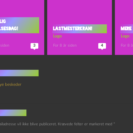
lig
lsesdag!
Lastmesterkran!
Mere
Lego
Lego
 siden
3
For 8 år siden
4
For 8 å
 kommentarer
ye beskeder
v et svar
iladresse vil ikke blive publiceret.
Krævede felter er markeret med
*