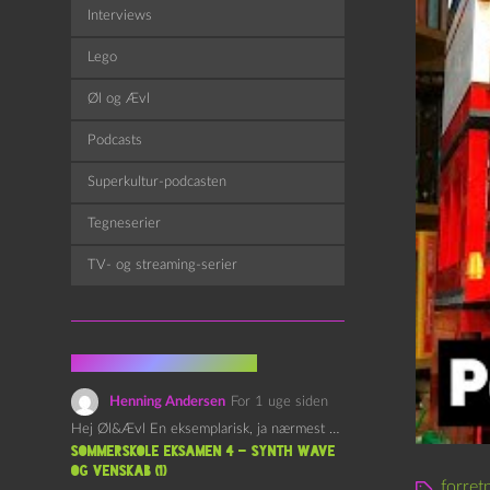
Interviews
Lego
Øl og Ævl
Podcasts
Superkultur-podcasten
Tegneserier
TV- og streaming-serier
Fra kommentarsporet
Henning Andersen
For 1 uge siden
Hej Øl&Ævl En eksemplarisk, ja nærmest yndefuld, afslutning på SOMMERSKOLEN.…
Sommerskole Eksamen 4 – Synth Wave
og Venskab (1)
forret