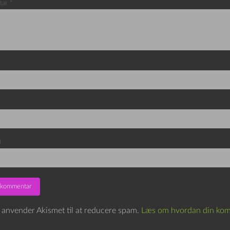
tar
*
d
e anvender Akismet til at reducere spam.
Læs om hvordan din kom