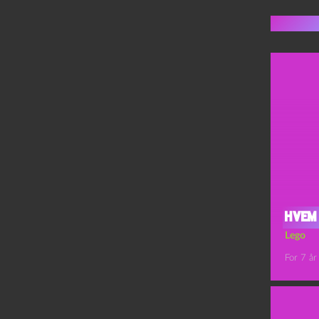
Flere 
Hvem
Lego
For 7 år