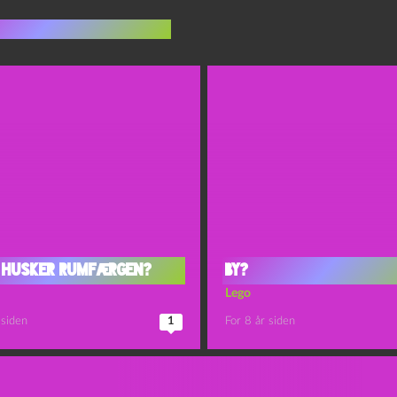
indlæg i samme dur
 husker rumfærgen?
By?
Lego
 siden
1
For 8 år siden