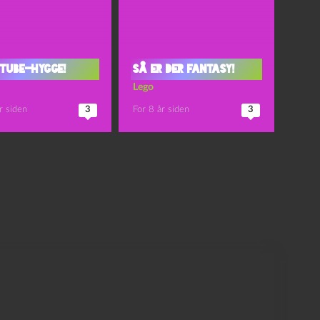
 tube-hygge!
Så er der fantasy!
Lego
r siden
3
For 8 år siden
3