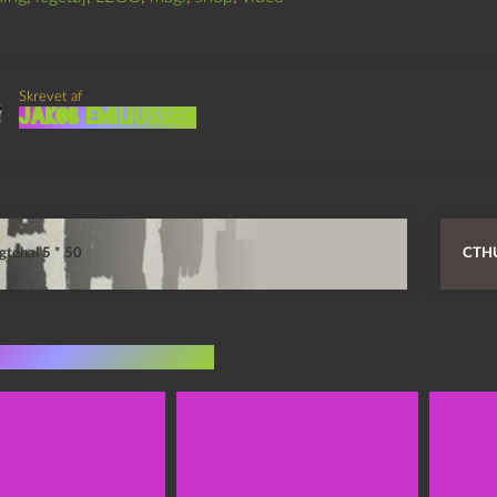
Skrevet af
Jakob Emiliussen
gtehal 5 * 50
CTH
indlæg i samme dur