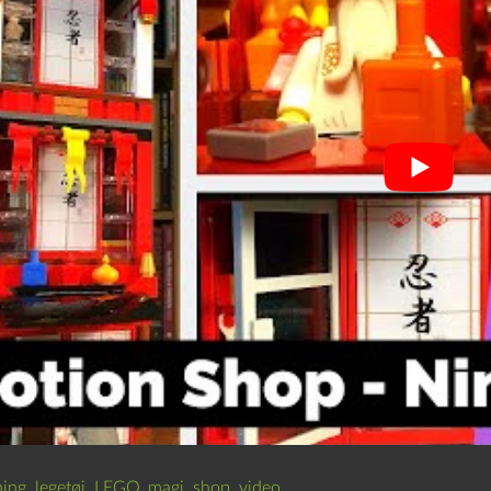
ning
,
legetøj
,
LEGO
,
magi
,
shop
,
video