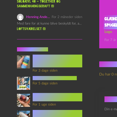
Soloævl 40 – Together og
sammenhængskraft (1)
Henning Andersen
For 2 måneder siden
Glæde
Med fare for at kunne blive beskyldt for, at være…
spøge
Loftsværelset (1)
Lego
For 7 år
Seneste indlæg
Episode 360 – VHS Fast
Forward og
Ingen
Notérgranater
For 3 dage siden
Du har 0 n
youtubes lyksaligheder
For 5 dage siden
Sommerskole Eksamen 4 –
Skri
Synth Wave og Venskab
For 1 uge siden
Din e-ma
Sommerskole Eksamen 3 –
Synth Wave og Solipsisme