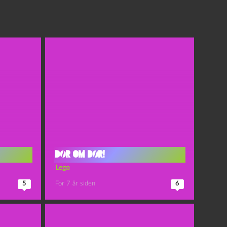
Dør om dør!
Lego
5
For 7 år siden
6