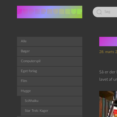
Led
efter:
Port
Alle
Bøger
28. marts 
Computerspil
Eget forlag
Så er der 
lavet af u
Film
Hygge
Scifihaiku
Star Trek: Kager