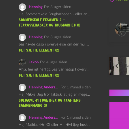
Henning
For 3 uger siden
Hej Sommerskole Brugbarheden - eller anvendeligheden - af "Øl&Ævl" er…
Sommerskole Eksamen 2 –
Terrassebasker og Brugbarhed (1)
Henning
For 3 uger siden
Jeg havde også i overvejelse om der muligvis kunne være…
det sjette element (2)
Jakob
For 4 uger siden
Sla
Ahja, herligt herligt. Jeg var netop I overvejelser om at…
det sjette element (2)
Henning Andersen
For 1 måned siden
Flere 
Hej Mikkel Jeg tror faktisk, at jeg er meget enig…
Soloævl 41 Together og Kraftens
Sammenhæng (1)
Henning Andersen
For 1 måned siden
Hej Mathias (Hr. Øl eller Hr. Ævl (jeg husker ikke…