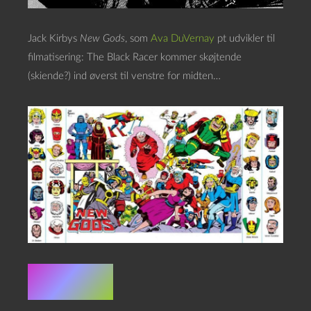
Jack Kirbys
New Gods
, som
Ava DuVernay
pt udvikler til
filmatisering: The Black Racer kommer skøjtende
(skiende?) ind øverst til venstre for midten…
Credits