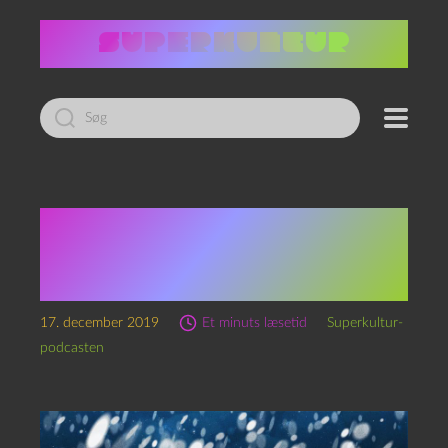
Led
efter:
Superkultur-
julepodkalenderen: Låge
nr. 17
17. december 2019
Et minuts læsetid
Superkultur-
podcasten