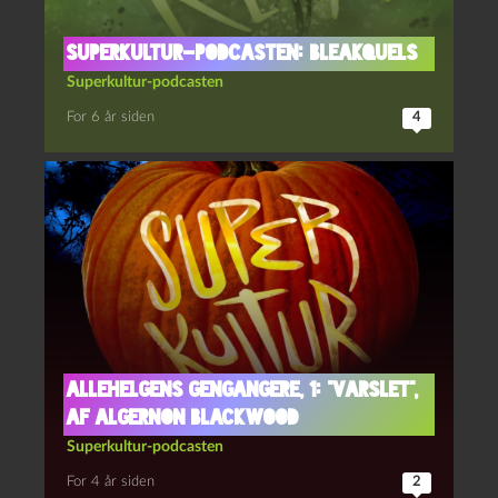
Superkultur-podcasten: Bleakquels
Superkultur-podcasten
For 6 år siden
4
Allehelgens gengangere, 1: “Varslet”,
af Algernon Blackwood
Superkultur-podcasten
For 4 år siden
2