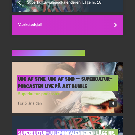
Superkultur-julepodkalenderen: Låge nr. 18
Værkstedsjul!
Flere indlæg i samme dur
Ude af syne, ude af sind — Superkultur-
podcasten live på Art Bubble
Superkultur-podcasten
For 5 år siden
4
Superkultur-julepodkalenderen: Låge nr.