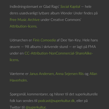
Indledningstemaet er Glad Rags’
Social Kapital
— hele
deres usædvanligt lytbare album
Wonder Under
findes på
Free Music Archive
under Creative Commons’
Attribution-licens
.
Udmarchen er
Finis Comoedia
af Dee Yan-Key. Hele hans
œuvre — 98 albums i skrivende stund — er lagt på FMA
under en
CC-Attribution-NonCommercial-ShareAlike-
licens
.
Værterne er
Janus Andersen
,
Anna Sejersen Riis
og
Allan
Haverholm
.
Spørgsmål, kommentarer, og hilsner til det superkulturelle
folk kan sendes til
podcast@superkultur.dk
, eller på
Twitter til
@superkultur
.