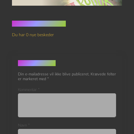
Ingen kommentarer
Du har 0 nye beskeder
Skriv et svar
Din e-mailadresse vil ikke blive publiceret.
Krævede felter
er markeret med
*
Kommentar
*
Navn
*