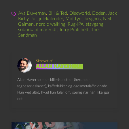
Ava Duvernay
,
Bill & Ted
,
Discworld
,
Døden
,
Jack
Kirby
,
Jul
,
julekalender
,
Midtfyns bryghus
,
Neil
Gaiman
,
nordic walking
,
Rug-IPA
,
stavgang
,
suburbant mareridt
,
Terry Pratchett
,
The
Sandman
Skrevet af
Allan Haverholm
Allan Haverholm er billedkunstner (herunder
tegneserieskaber), kaffedrikker og dødsmetalafficionado.
Han ved altid, hvad han taler om, særlig når han ikke gør
det.