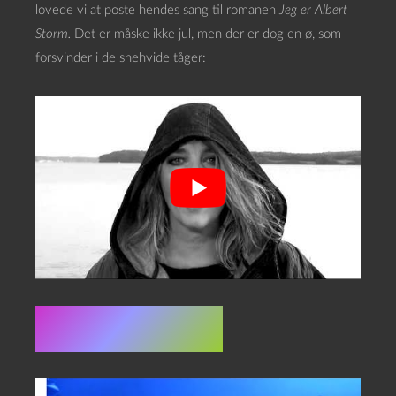
lovede vi at poste hendes sang til romanen
Jeg er Albert
Storm.
Det er måske ikke jul, men der er dog en ø, som
forsvinder i de snehvide tåger:
De løse links