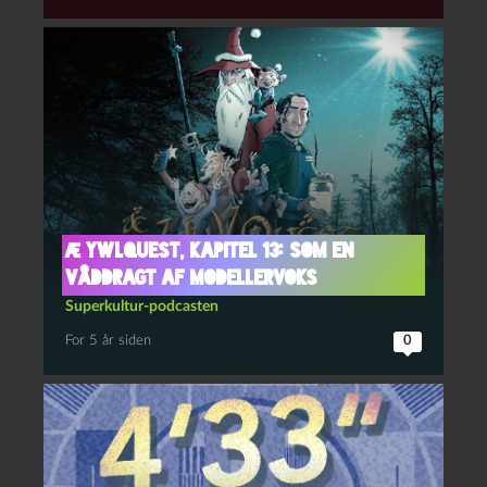
Æ YwlQuest, kapitel 13: Som en
våddragt af modellervoks
Superkultur-podcasten
For 5 år siden
0