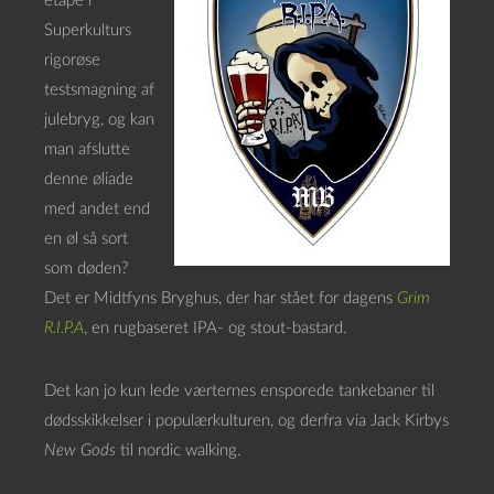
etape i
Superkulturs
rigorøse
testsmagning af
julebryg, og kan
man afslutte
denne øliade
med andet end
en øl så sort
som døden?
Det er Midtfyns Bryghus, der har stået for dagens
Grim
R.I.P.A
, en rugbaseret IPA- og stout-bastard.
Det kan jo kun lede værternes ensporede tankebaner til
dødsskikkelser i populærkulturen, og derfra via Jack Kirbys
New Gods
til nordic walking.