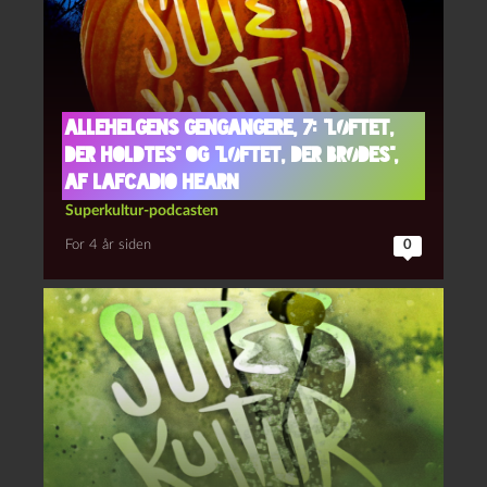
Allehelgens gengangere, 7: “Løftet,
der holdtes” og “Løftet, der brødes”,
af Lafcadio Hearn
Superkultur-podcasten
For 4 år siden
0