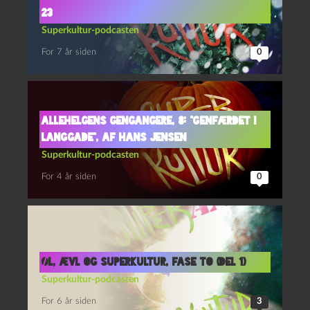
23
Superkultur-podcasten
For 7 år siden
0
Allehelgens gengangere, 8: “Genfærdet i
Langgade”, af Hans Jensen
Superkultur-podcasten
For 4 år siden
0
Øl, Ævl og Superkultur, fase to (del 1)
Superkultur-podcasten
For 6 år siden
3