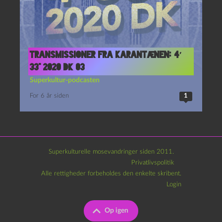
Transmissioner fra karantænen: 4′
33” 2020 DK 03
Superkultur-podcasten
For 6 år siden
1
Superkulturelle mosevandringer siden 2011.
Privatlivspolitik
Alle rettigheder forbeholdes den enkelte skribent.
Login
Op igen