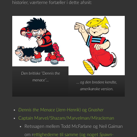
historier, værterne fortæller i dette afsnit:
Den britiske “Dennis the
menace”…
… og den bredere kendte,
amerikanske version.
Dennis the Menace
(
Jern-Henrik
) og
Gnasher
Captain Marvel/Shazam/Marvelman/Miracleman
Retssagen mellem Todd McFarlane og Neil Gaiman
om r
ettighederne til samme (og noget
Spawn
-