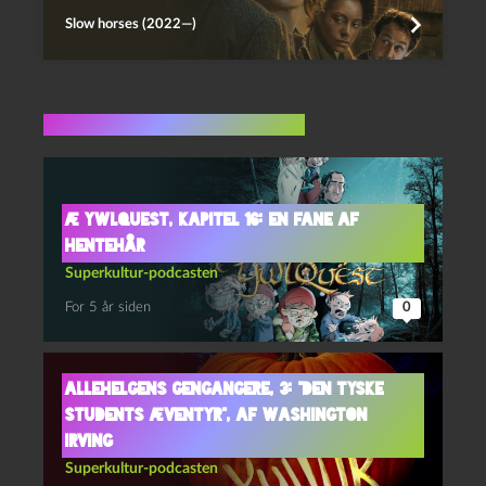
Slow horses (2022—)
Flere indlæg i samme dur
Æ YwlQuest, kapitel 16: En fane af
hentehår
Superkultur-podcasten
For 5 år siden
0
Allehelgens gengangere, 3: “Den tyske
students æventyr”, af Washington
Irving
Superkultur-podcasten