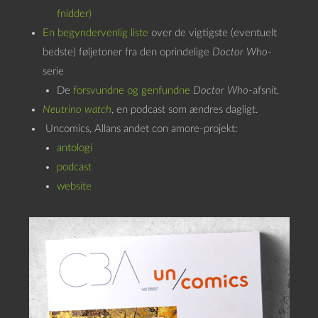
fnidder)
En begyndervenlig liste
over de vigtigste (eventuelt
bedste) føljetoner fra den oprindelige
Doctor Who
-
serie
De
forsvundne og genfundne
Doctor Who
-afsnit.
Neutrino watch
, en podcast som ændres dagligt.
Uncomics, Allans andet con amore-projekt:
antologi
podcast
website