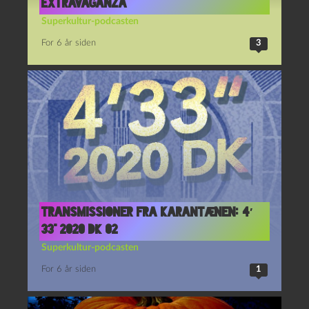
extravaganza
Superkultur-podcasten
For 6 år siden
3
Transmissioner fra karantænen: 4′
33” 2020 DK 02
Superkultur-podcasten
For 6 år siden
1