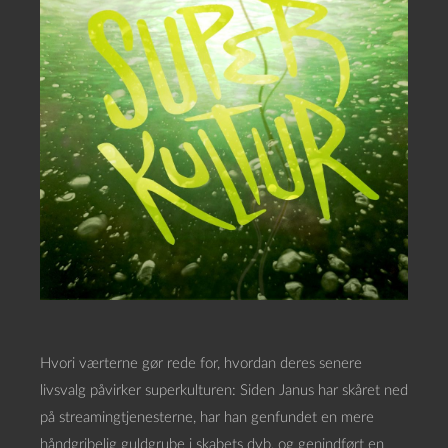
Hvori værterne gør rede for, hvordan deres senere
livsvalg påvirker superkulturen: Siden Janus har skåret ned
på streamingtjenesterne, har han genfundet en mere
håndgribelig guldgrube i skabets dyb, og genindført en