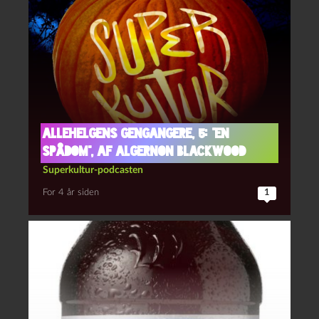
Allehelgens gengangere, 5: “En
spådom”, af Algernon Blackwood
Superkultur-podcasten
For 4 år siden
1