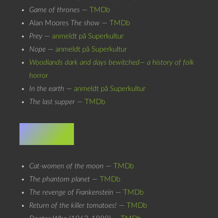
Game of thrones
—
TMDb
Alan Moores
The show
—
TMDb
Prey
—
anmeldt på Superkultur
Nope
—
anmeldt på Superkultur
Woodlands dark and days bewitched— a history of folk
horror
In the earth
—
anmeldt på Superkultur
The last supper
—
TMDb
Fire-bio
Cat-women of the moon
—
TMDb
The phantom planet
—
TMDb
The revenge of Frankenstein
—
TMDb
Return of the killer tomatoes!
—
TMDb