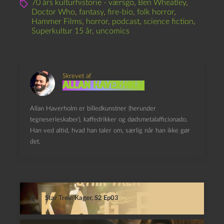
70 års kulturhistorie - værsgo
,
Ben Wheatley
,
Doctor Who
,
fantasy
,
fire-bio
,
folk horror
,
Hammer Films
,
horror
,
podcast
,
science fiction
,
Superkultur 15 år
,
uncomics
Skrevet af
Allan Haverholm
Allan Haverholm er billedkunstner (herunder
tegneserieskaber), kaffedrikker og dødsmetalafficionado.
Han ved altid, hvad han taler om, særlig når han ikke gør
det.
Star Trek: Kager, S2 Ep03