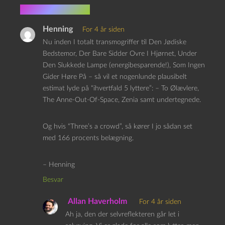
6 kommentarer
Henning
For 4 år siden
Nu inden I totalt transmogriffer til Den Jødiske
Bedstemor, Der Bare Sidder Ovre I Hjørnet, Under
Den Slukkede Lampe (energibesparende!), Som Ingen
Gider Høre På – så vil et nogenlunde plausibelt
estimat lyde på “ihvertfald 5 lyttere”: – To Ølævlere,
The Anne-Out-Of-Space, Zenia samt undertegnede.
Og hvis “Three’s a crowd”, så kører I jo sådan set
med 166 procents belægning.
– Henning
Besvar
Allan Haverholm
For 4 år siden
Ah ja, den der selvreflekteren går let i