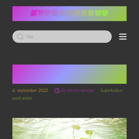
Led
efter:
Den grågrumsede
rumklang af OuPoPo
6. september 2022
Et minuts læsetid
Superkultur-
podcasten