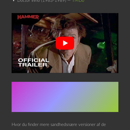
Doctor Who
(1963-1989) —
TMDb
Links til videre
oplysning
Hvor du finder mere sandhedsnære versioner af de