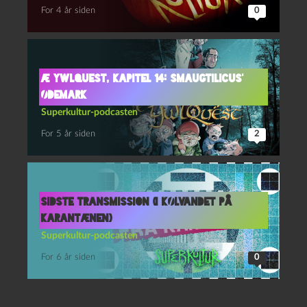
For 4 år siden
0
Æ YwlQuest, kapitel 14: Smaugtilicus’
ødemark
Superkultur-podcasten
For 5 år siden
2
Sidste transmission (i kølvandet på
karantænen)
Superkultur-podcasten
For 6 år siden
0