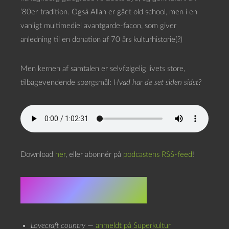
’80er-tradition. Også Allan er gået old school, men i en
vanligt multimediel avantgarde-facon, som giver
anledning til en donation af 70 års kulturhistorie(?)
Men kernen af samtalen er selvfølgelig livets store,
tilbagevendende spørgsmål:
Hvad har de set siden sidst?
Download
her
, eller abonnér på
podcastens RSS-feed
!
Set siden sidst
Lovecraft country
—
anmeldt på Superkultur