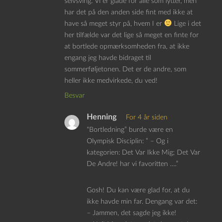
selvsving. Vi er glade for alle som lytter, men
har det på den anden side fint med ikke at
have så meget styr på, hvem I er
Lige i det
her tilfælde var det lige så meget en finte for
at bortlede opmærksomheden fra, at ikke
engang jeg havde bidraget til
sommerføljetonen. Det er de andre, som
heller ikke medvirkede, du ved!
Besvar
Henning
For 4 år siden
“Bortledning” burde være en
Olympisk Disciplin: ” – Og i
kategorien: Det Var Ikke Mig; Det Var
De Andre! har vi favoritten ….”
Gosh! Du kan være glad for, at du
ikke havde min far. Dengang var det:
– Jammen, det sagde jeg ikke!