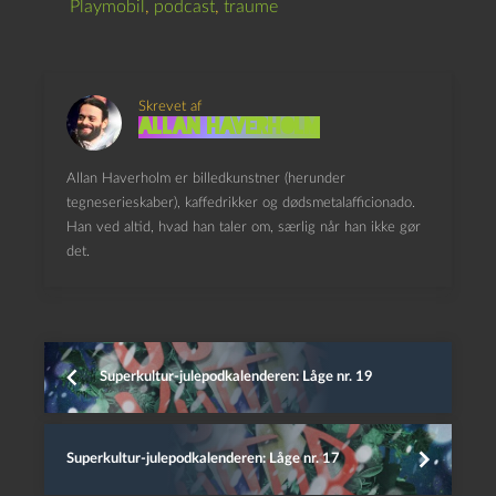
Playmobil
,
podcast
,
traume
Skrevet af
Allan Haverholm
Allan Haverholm er billedkunstner (herunder
tegneserieskaber), kaffedrikker og dødsmetalafficionado.
Han ved altid, hvad han taler om, særlig når han ikke gør
det.
Superkultur-julepodkalenderen: Låge nr. 19
Superkultur-julepodkalenderen: Låge nr. 17