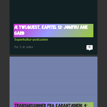
Æ YwlQuest, kapitel 12: Jomfru Ane
Gard
Superkultur-podcasten
For 5 år siden
0
Transmissioner fra karantænen: 4′