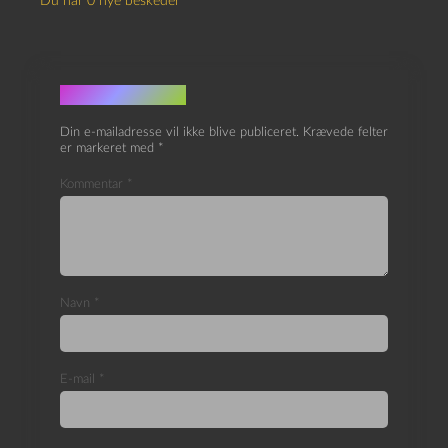
Du har 0 nye beskeder
Skriv et svar
Din e-mailadresse vil ikke blive publiceret.
Krævede felter
er markeret med
*
Kommentar
*
Navn
*
E-mail
*