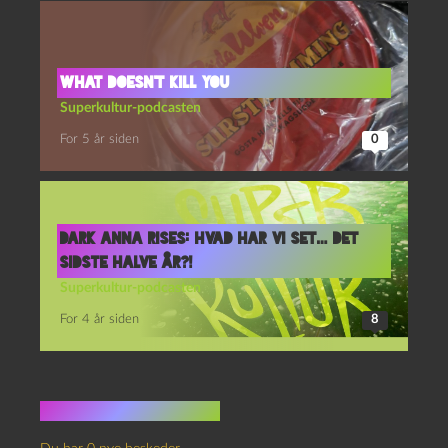
What doesn’t kill you
Superkultur-podcasten
For 5 år siden
0
Dark Anna Rises: Hvad har vi set… det
sidste halve år?!
Superkultur-podcasten
For 4 år siden
8
Ingen kommentarer