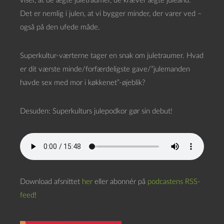
viser, at de ægte juletraumer, de kræver ægte juleånd.
Det er nemlig i julen, at vi bygger minder, der varer ved –
også på den ufede måde.
Superkultur-værterne tager en snak om juletraumer. Hvad
er dit værste minde/forfærdeligste gave/”julemanden
havde sex med mor i køkkenet”-øjeblik?
Desuden: Superkulturs julepodkor gør sin debut!
Download afsnittet
her
eller abonnér på
podcastens RSS-
feed
!