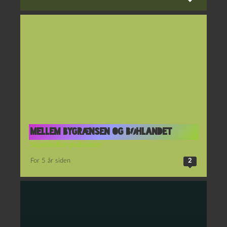
Mellem bygrænsen og bøhlandet
Superkultur-podcasten
For 5 år siden
2