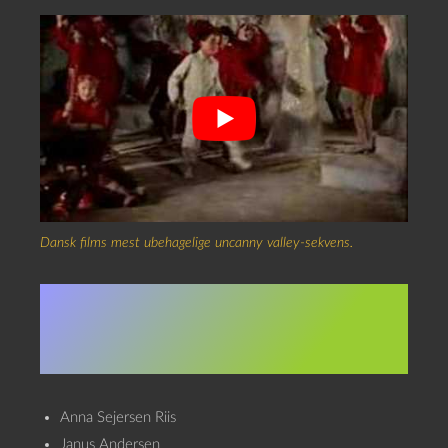
Dansk films mest ubehagelige uncanny valley-sekvens.
Superkulturs Julepodkor
for drenge og piger er
Anna Sejersen Riis
Janus Andersen