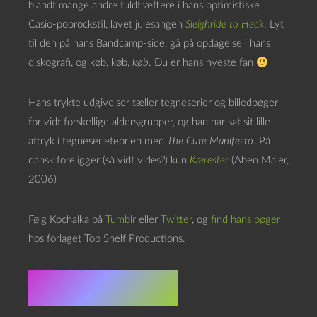
blandt mange andre fuldtræffere i hans optimistiske
Casio-poprockstil, lavet julesangen
Sleighride to Heck
. Lyt
til den på hans Bandcamp-side, gå på opdagelse i hans
diskografi, og køb, køb,
køb
. Du er hans nyeste fan
Hans trykte udgivelser tæller tegneserier og billedbøger
for vidt forskellige aldersgrupper, og han har sat sit lille
aftryk i tegneserieteorien med
The Cute Manifesto
. På
dansk foreligger (så vidt vides?) kun
Kærester
(Aben Maler,
2006)
Følg Kochalka på
Tumblr
eller
Twitter
, og
find hans bøger
hos forlaget Top Shelf Productions.
De løse links