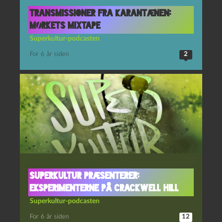
Transmissioner fra Karantænen:
Mørkets Mixtape
Superkultur-podcasten
For 6 år siden
2
Superkultur præsenterer:
Eksperimenterne på Crackwell Hill
Superkultur-podcasten
For 6 år siden
12