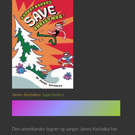
James Kochalkas
Superfuckers
Dagens kalendergave
Den amerikanske tegner og sanger James Kochalka har,