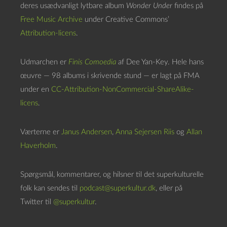
deres usædvanligt lytbare album
Wonder Under
findes på
Free Music Archive
under Creative Commons’
Attribution-licens
.
Udmarchen er
Finis Comoedia
af Dee Yan-Key. Hele hans
œuvre — 98 albums i skrivende stund — er lagt på FMA
under en
CC-Attribution-NonCommercial-ShareAlike-
licens
.
Værterne er
Janus Andersen
,
Anna Sejersen Riis
og
Allan
Haverholm
.
Spørgsmål, kommentarer, og hilsner til det superkulturelle
folk kan sendes til
podcast@superkultur.dk
, eller på
Twitter til
@superkultur
.