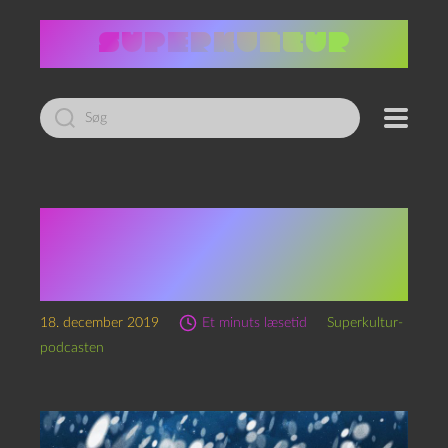
Led
efter:
Superkultur-
julepodkalenderen: Låge
nr. 18
18. december 2019
Et minuts læsetid
Superkultur-
podcasten