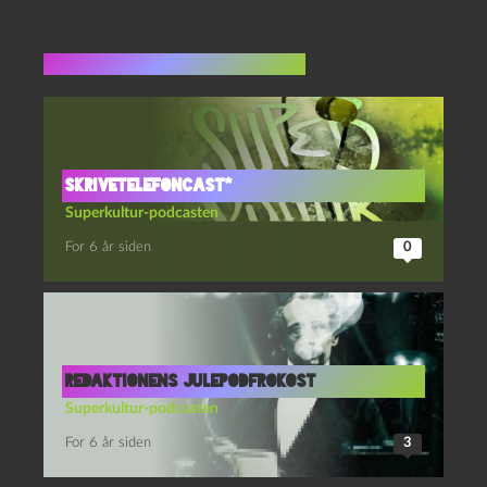
Flere indlæg i samme dur
Skrivetelefoncast*
Superkultur-podcasten
For 6 år siden
0
Redaktionens julepodfrokost
Superkultur-podcasten
For 6 år siden
3