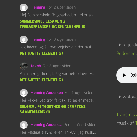
Henning
For 2 uger siden
Hej Sommerskole Brugbarheden - eller anvendeligheden - af "Øl&Ævl" er…
Sommerskole Eksamen 2 –
Terrassebasker og Brugbarhed (1)
Henning
For 3 uger siden
Den fjerd
Jeg havde også i overvejelse om der muligvis kunne være…
Pedersen
.
det sjette element (2)
Jakob
For 3 uger siden
Ahja, herligt herligt. Jeg var netop I overvejelser om at…
det sjette element (2)
Henning Andersen
For 4 uger siden
Download 
Hej Mikkel Jeg tror faktisk, at jeg er meget enig…
Soloævl 41 Together og Kraftens
Sammenhæng (1)
Transmiss
musik af
Henning Andersen
For 1 måned siden
Hej Mathias (Hr. Øl eller Hr. Ævl (jeg husker ikke…