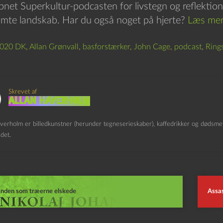
bnet Superkultur-podcasten for livstegn og reflektione
amte landskab. Har du også noget på hjerte?
Læs mer
2020 DK
,
Allan Grønvall
,
basforstærker
,
John Cage
,
podcast
,
Ring
Skrevet af
Allan Haverholm
verholm er billedkunstner (herunder tegneserieskaber), kaffedrikker og dødsmeta
det.
nden som træerne elskede
Assas