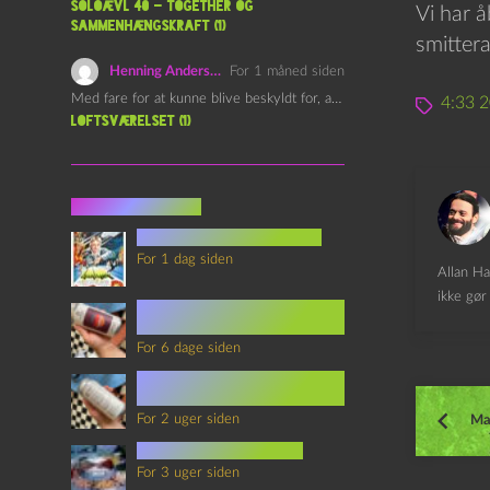
Soloævl 40 – Together og
Vi har å
sammenhængskraft (1)
smitter
Henning Andersen
For 1 måned siden
Med fare for at kunne blive beskyldt for, at være…
4:33 
Loftsværelset (1)
Seneste indlæg
youtubes lyksaligheder
For 1 dag siden
Allan Ha
ikke gør 
Sommerskole Eksamen 4 –
Synth Wave og Venskab
For 6 dage siden
Sommerskole Eksamen 3 –
Synth Wave og Solipsisme
For 2 uger siden
Ma
mad i science fiction
For 3 uger siden