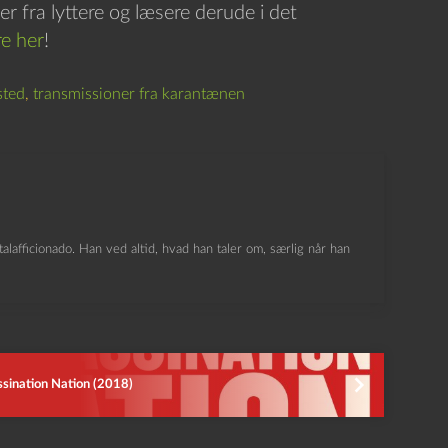
r fra lyttere og læsere derude i det
e her
!
sted
,
transmissioner fra karantænen
lafficionado. Han ved altid, hvad han taler om, særlig når han
sination Nation (2018)