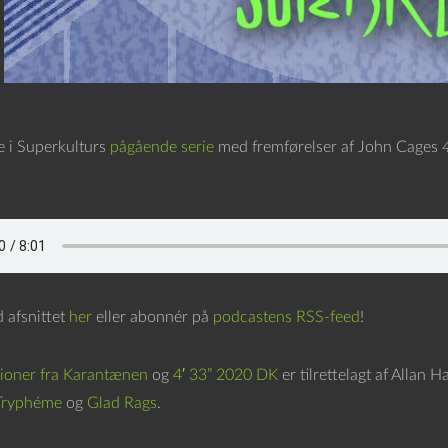
e i Superkulturs
pågående serie
med fremførelser af John Cages
4
afsnittet
her
eller abonnér på
podcastens RSS-feed
!
ioner fra Karantænen
og
4′ 33” 2020 DK
er tilrettelagt af Allan
Tryphéme
og
Glad Rags
.