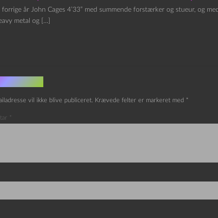
e forrige år John Cages 4’33” med summende forstærker og stueur, og medv
eavy metal og […]
v et svar
iladresse vil ikke blive publiceret.
Krævede felter er markeret med
*
tar
*