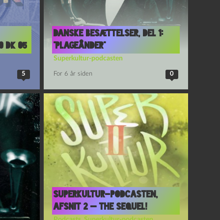
Danske besættelser, del 1:
0 DK 05
“Plageånder”
Superkultur-podcasten
5
For 6 år siden
0
Superkultur-podcasten,
afsnit 2 — the sequel!
Podcasts
,
Superkultur-podcasten