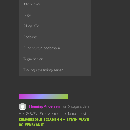
Interviews
Lego
Øl og Ævl
Podcasts
Superkultur-podcasten
Tegneserier
TV- og streaming-serier
Fra kommentarsporet
Henning Andersen
For 6 dage siden
Hej Øl&Ævl En eksemplarisk, ja nærmest yndefuld, afslutning på SOMMERSKOLEN.…
Sommerskole Eksamen 4 – Synth Wave
og Venskab (1)