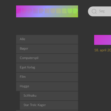
Led
efter:
Tra
Alle
Bøger
18. april 2
Computerspil
Eget forlag
Film
Hygge
Scifihaiku
Star Trek: Kager