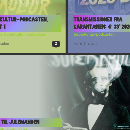
kultur-podcasten,
Transmissioner fra
t 1
Karantænen: 4′ 33” 202
ts
,
Superkultur-podcasten
Superkultur-podcasten
 siden
2
For 6 år siden
 til Julemanden
ltur-podcasten