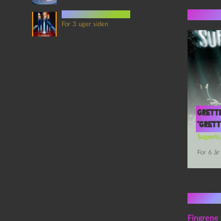
Flere 
det sjette element
For 3 uger siden
Grette
“Gret
Superku
For 6 år
1 kom
Fingrene 