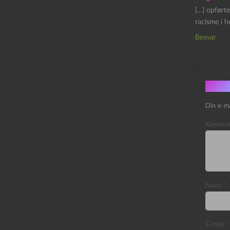
[…] opført
racisme i h
Besvar
Skri
Din e-ma
Kommen
Navn
*
E-mail
*