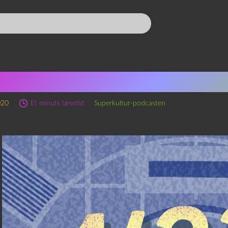
nsmissioner fra Karantænen
020
Et minuts læsetid
Superkultur-podcasten