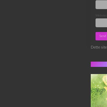
Webste
Dette sit
Flere 