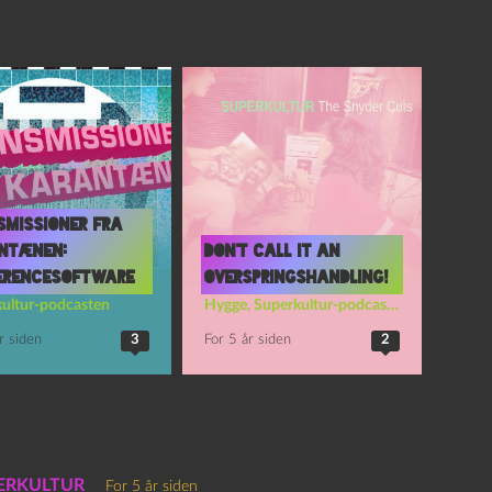
smissioner fra
ntænen:
Don’t call it an
erencesoftware
overspringshandling!
ultur-podcasten
Hygge
,
Superkultur-podcasten
r siden
3
For 5 år siden
2
SUPERKULTUR
For 5 år siden