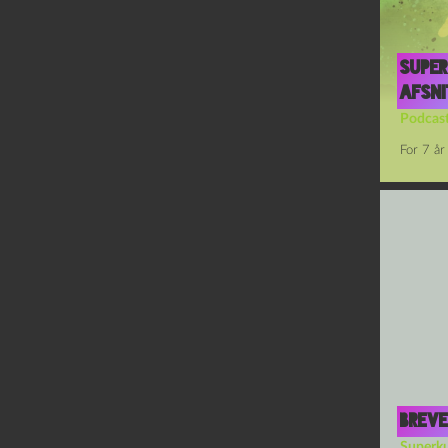
Super
afsni
Podcas
For 7 år
Breve
Superku