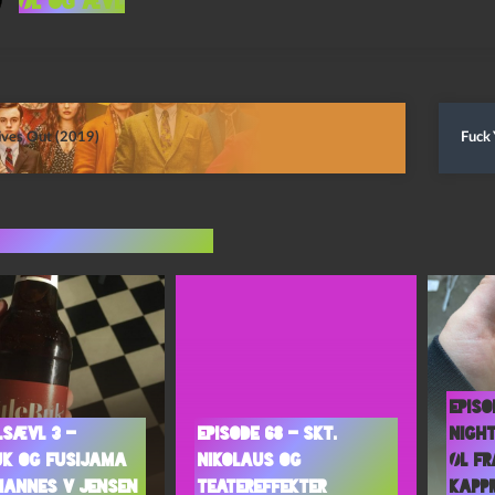
Øl og Ævl
ives Out (2019)
Fuck 
indlæg i samme dur
Episo
lsævl 3 –
Episode 68 – Skt.
Nigh
uk og Fusijama
Nikolaus og
Øl fr
hannes V Jensen
Teatereffekter
Kapp