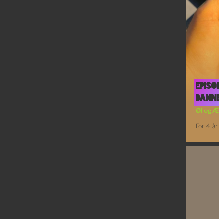
Episo
Danne
Øl og Æ
For 4 år