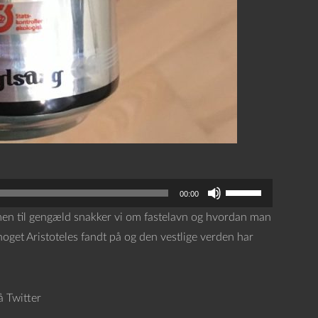
B
00:00
r
 men til gengæld snakker vi om fastelavn og hvordan man
u
 noget Aristoteles fandt på og den vestlige verden har
g
o
p
å Twitter
/