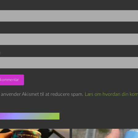
d
e anvender Akismet til at reducere spam.
Læs om hvordan din kom
indlæg i samme dur