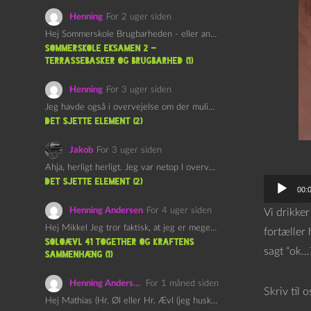
Henning
For 2 uger siden
Hej Sommerskole Brugbarheden - eller anvendeligheden - af "Øl&Ævl" er…
Sommerskole Eksamen 2 –
Terrassebasker og Brugbarhed (1)
Henning
For 3 uger siden
Jeg havde også i overvejelse om der muligvis kunne være…
det sjette element (2)
Jakob
For 3 uger siden
Ahja, herligt herligt. Jeg var netop I overvejelser om at…
det sjette element (2)
L
00:
y
Henning Andersen
For 4 uger siden
Vi drikke
d
Hej Mikkel Jeg tror faktisk, at jeg er meget enig…
fortæller 
a
Soloævl 41 Together og Kraftens
sagt “ok…?
Sammenhæng (1)
f
s
Henning Andersen
For 1 måned siden
Skriv til 
p
Hej Mathias (Hr. Øl eller Hr. Ævl (jeg husker ikke…