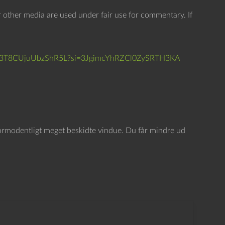
n
 other media are used under fair use for commentary. If
e
d
p
slbIN3T8CUjuUbzShR5L?si=3JgimcYhRZCl0ZySRTH3KA
i
l
e
t
a
formodentligt meget beskidte vindue. Du får mindre ud
s
t
e
r
n
e
f