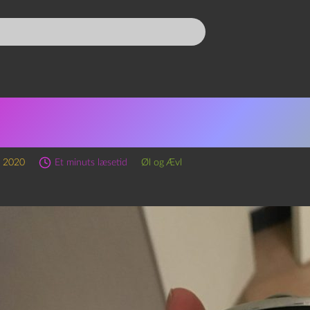
sode 79 – Free Bird og Hvo
orier
r 2020
Et minuts læsetid
Øl og Ævl