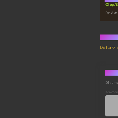
Øl og Æ
For 6 år
Ingen
Du har 0 n
Skri
Din e-ma
Kommen