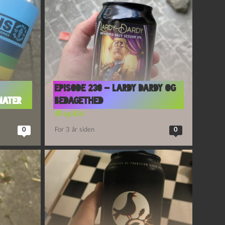
Episode 230 – Lardy Dardy og
nater
Bedagethed
Øl og Ævl
0
For 3 år siden
0