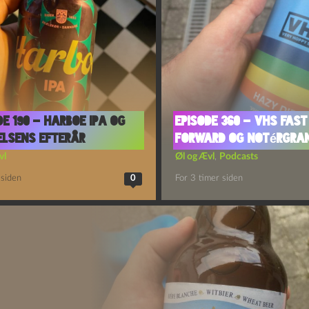
de 190 – Harboe IPA og
Episode 360 – VHS Fast
lsens Efterår
Forward og Notérgra
vl
Øl og Ævl
,
Podcasts
 siden
0
For 3 timer siden