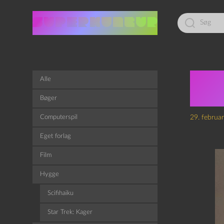
Led
efter:
Epi
Alle
hist
Bøger
Computerspil
29. februa
Eget forlag
Film
Hygge
Scifihaiku
Star Trek: Kager