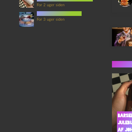
For 2 uger siden
mad i science fiction
For 3 uger siden
Kn
Flere 
Barse
Juleb
af Jo