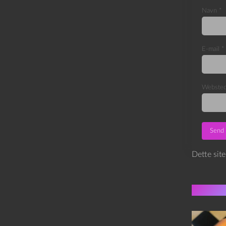
Navn
*
E-mail
*
Webste
Dette sit
Flere 