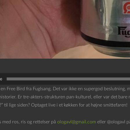
00
r en Free Bird fra Fuglsang. Det var ikke en supergod beslutning,
historier. Er tre-akters-strukturen pan-kulturel, eller var det bare
” til lige siden? Optaget live i et køkken for at højne smittefaren!
os med ros, ris og rettelser på
ologavl@gmail.com
eller @ologavl p