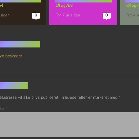
vl
Øl og Ævl
Øl og 
 siden
0
For 7 år siden
0
For 4 
 kommentarer
ye beskeder
v et svar
iladresse vil ikke blive publiceret.
Krævede felter er markeret med
*
tar
*