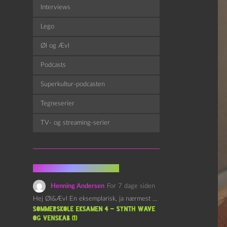
Interviews
Lego
Øl og Ævl
Podcasts
Superkultur-podcasten
Tegneserier
TV- og streaming-serier
Fra kommentarsporet
Henning Andersen
For 7 dage siden
Hej Øl&Ævl En eksemplarisk, ja nærmest yndefuld, afslutning på SOMMERSKOLEN.…
Sommerskole Eksamen 4 – Synth Wave
og Venskab (1)