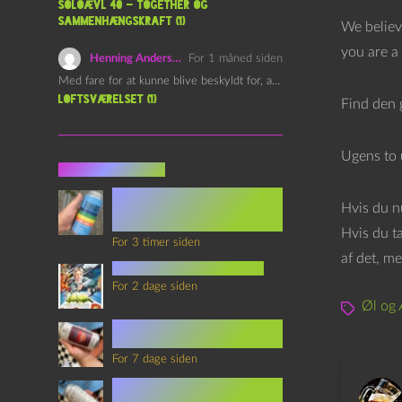
Soloævl 40 – Together og
i
sammenhængskraft (1)
We believ
l
you are a 
Henning Andersen
For 1 måned siden
l
Med fare for at kunne blive beskyldt for, at være…
e
Loftsværelset (1)
Find den 
r
Ugens to 
Seneste indlæg
Episode 360 – VHS Fast
Hvis du nu
Forward og
Notérgranater
Hvis du t
For 3 timer siden
af det, me
youtubes lyksaligheder
For 2 dage siden
Øl og 
Sommerskole Eksamen 4 –
Synth Wave og Venskab
For 7 dage siden
Sommerskole Eksamen 3 –
Synth Wave og Solipsisme