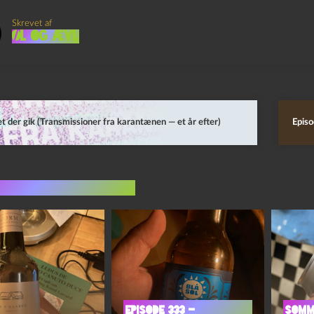
Skrevet af
Øl og Ævl
t der gik (Transmissioner fra karantænen — et år efter)
Episo
indlæg i samme dur
Episode 333 –
Somm