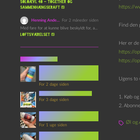
l
Soloævl 40 – Together og
https://
sammenhængskraft (1)
l
e
Henning Andersen
For 2 måneder siden
Find den 
r
Med fare for at kunne blive beskyldt for, at være…
Loftsværelset (1)
Her er de
https://
Seneste indlæg
https://o
Episode 360 – VHS Fast
Forward og
Notérgranater
Ugens to 
For 2 dage siden
youtubes lyksaligheder
1. Køb og 
For 3 dage siden
2. Abonner
Sommerskole Eksamen 4 –
Synth Wave og Venskab
Øl og 
For 1 uge siden
Sommerskole Eksamen 3 –
Synth Wave og Solipsisme