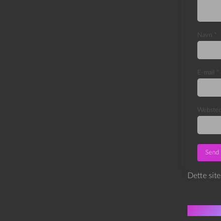
Navn
*
E-mail
*
Webste
Dette sit
Flere 