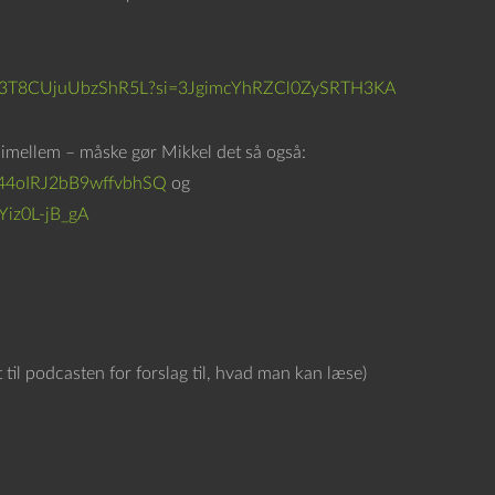
e
d
p
slbIN3T8CUjuUbzShR5L?si=3JgimcYhRZCl0ZySRTH3KA
i
l
imellem – måske gør Mikkel det så også:
e
44oIRJ2bB9wffvbhSQ
og
t
Yiz0L-jB_gA
a
s
t
e
r
til podcasten for forslag til, hvad man kan læse)
n
e
f
o