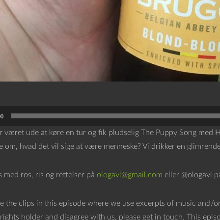
00
r været ude at køre en tur og fik pludselig The Puppy Song med Ha
 om, hvad det vil sige at være menneske? Vi drikker en glimrende 
os med ros, ris og rettelser på
ologavl@gmail.com
eller @ologavl p
e the clips in this episode where we use excerpts of music and/or
rights holder and disagree with us, please get in touch. This epis