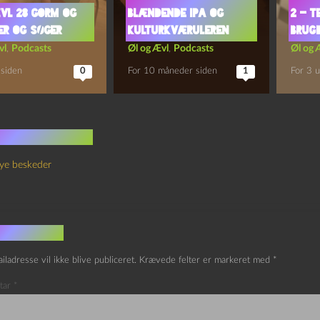
vl 28 Gorm og
Blændende IPA og
2 – 
er og søger
Kulturkværuleren
Brug
vl
,
Podcasts
Øl og Ævl
,
Podcasts
Øl og 
 siden
0
For 10 måneder siden
1
For 3 u
 kommentarer
ye beskeder
v et svar
iladresse vil ikke blive publiceret.
Krævede felter er markeret med
*
tar
*