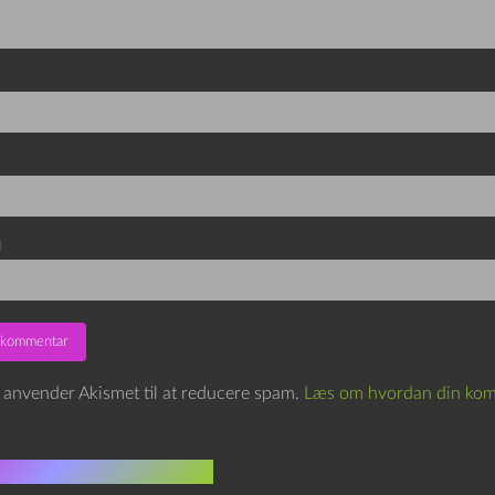
d
e anvender Akismet til at reducere spam.
Læs om hvordan din kom
indlæg i samme dur