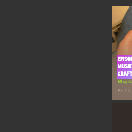
Episo
Musik
Kraf
Øl og Æ
For 3 år