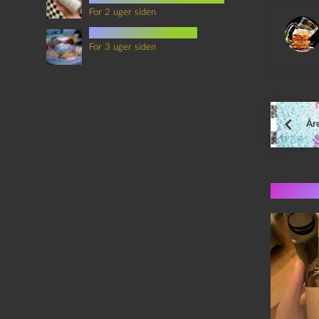
For 2 uger siden
mad i science fiction
For 3 uger siden
Åre
Flere 