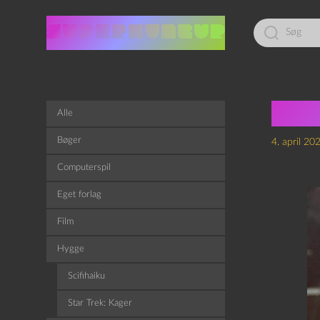
Led
efter:
Epi
Alle
Bøger
4. april 20
Computerspil
Eget forlag
Film
Hygge
Scifihaiku
Star Trek: Kager