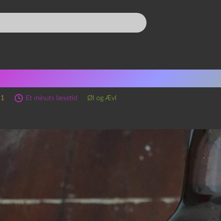
sode 131 – Steenbrugge Blon
21
Et minuts læsetid
Øl og Ævl