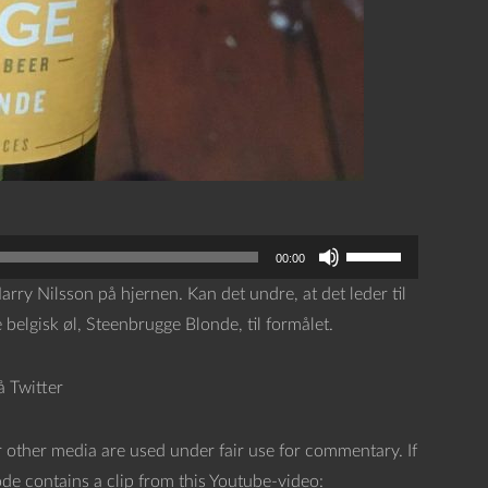
B
00:00
r
rry Nilsson på hjernen. Kan det undre, at det leder til
u
belgisk øl, Steenbrugge Blonde, til formålet.
g
o
å Twitter
p
/
 other media are used under fair use for commentary. If
n
ode contains a clip from this Youtube-video: