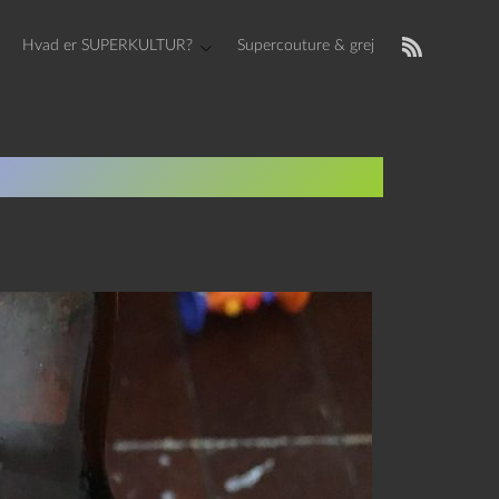
Hvad er SUPERKULTUR?
Supercouture & grej
de og The Puppy Song