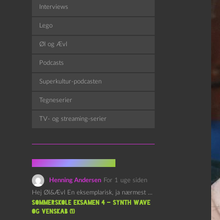
Interviews
Lego
Øl og Ævl
Podcasts
Superkultur-podcasten
Tegneserier
TV- og streaming-serier
Fra kommentarsporet
Henning Andersen
For 1 uge siden
Hej Øl&Ævl En eksemplarisk, ja nærmest yndefuld, afslutning på SOMMERSKOLEN.…
Sommerskole Eksamen 4 – Synth Wave
og Venskab (1)