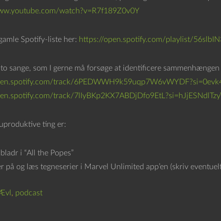
www.youtube.com/watch?v=R7f189Z0v0Y
gamle Spotify-liste her:
https://open.spotify.com/playlist/56
 to sange, som I gerne må forsøge at identificere sammenhængen 
open.spotify.com/track/6PEDWWH9k59uqp7W6vWYDF?si=0evk
pen.spotify.com/track/7lIyBKp2KX7ABDjDfo9EtL?si=hJjESNdlTzy
uproduktive ting er:
bladr i “All the Popes”
 på og læs tegneserier i Marvel Unlimited app’en (skriv eventuelt 
Ævl
,
podcast