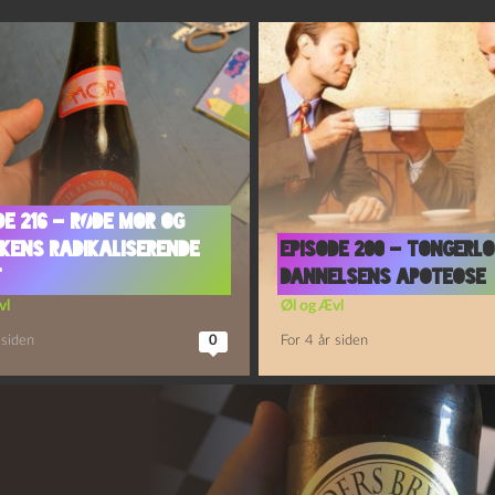
de 216 – Røde Mor og
kens Radikaliserende
Episode 200 – Tongerl
t
Dannelsens Apoteose
vl
Øl og Ævl
 siden
0
For 4 år siden