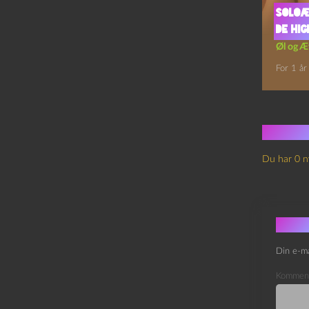
Soloæ
De hig
Øl og Æ
For 1 år
Ingen
Du har 0 n
Skri
Din e-ma
Kommen