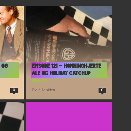
o og
Episode 121 – Honninghjerte
Ale og Holiday Catchup
Øl og Ævl
0
For 6 år siden
0