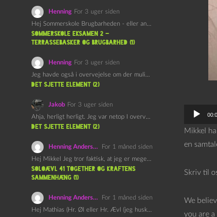
Henning
For 3 uger siden
Hej Sommerskole Brugbarheden - eller anvendeligheden - af "Øl&Ævl" er…
Sommerskole Eksamen 2 –
Terrassebasker og Brugbarhed (1)
Henning
For 3 uger siden
Jeg havde også i overvejelse om der muligvis kunne være…
det sjette element (2)
Jakob
For 3 uger siden
L
00:
Ahja, herligt herligt. Jeg var netop I overvejelser om at…
y
det sjette element (2)
Mikkel ha
d
en samtale
Henning Andersen
For 1 måned siden
a
Hej Mikkel Jeg tror faktisk, at jeg er meget enig…
f
Soloævl 41 Together og Kraftens
Skriv til 
Sammenhæng (1)
s
p
Henning Andersen
For 1 måned siden
We believ
i
Hej Mathias (Hr. Øl eller Hr. Ævl (jeg husker ikke…
you are a 