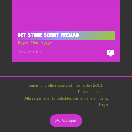
Det Store Skridt Fremad
Bøger
,
Film
,
Hygge
For 4 år siden
0
Superkulturelle mosevandringer siden 2011.
Privatlivspolitik
Alle rettigheder forbeholdes den enkelte skribent.
Login
Op igen