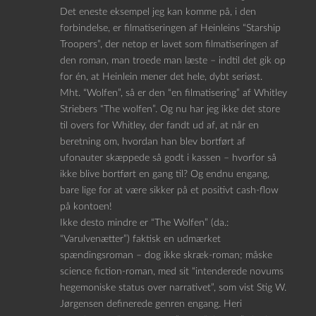
Det eneste eksempel jeg kan komme på, i den
forbindelse, er filmatiseringen af Heinleins “Starship
Troopers”, der netop er lavet som filmatiseringen af
den roman, man troede man læste – indtil det gik op
for én, at Heinlein mener det hele, dybt seriøst.
Mht. “Wolfen”, så er den “en filmatisering” af Whitley
Striebers “The wolfen”. Og nu har jeg ikke det store
til overs for Whitley, der fandt ud af, at når en
beretning om, hvordan han blev bortført af
ufonauter skæppede så godt i kassen – hvorfor så
ikke blive bortført en gang til? Og endnu engang,
bare lige for at være sikker på et positivt cash-flow
på kontoen!
Ikke desto mindre er “The Wolfen” (da.:
“Varulvenætter”) faktisk en udmærket
spændingsroman – dog ikke skræk-roman; måske
science fiction-roman, med sit “intenderede novums
hegemoniske status over narrativet”, som vist Stig W.
Jørgensen definerede genren engang. Heri