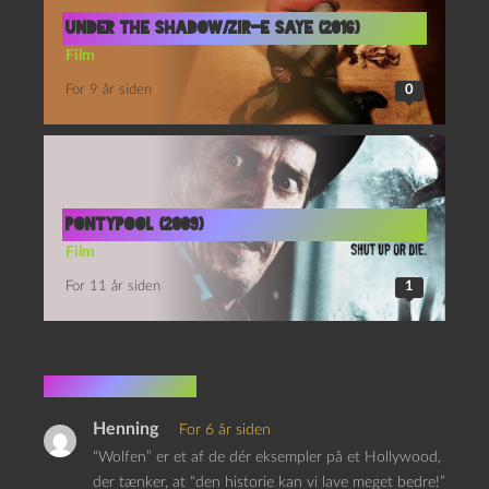
Under the Shadow/Zir-e Saye (2016)
Film
For 9 år siden
0
Pontypool (2009)
Film
For 11 år siden
1
4 kommentarer
Henning
For 6 år siden
“Wolfen” er et af de dér eksempler på et Hollywood,
der tænker, at “den historie kan vi lave meget bedre!”