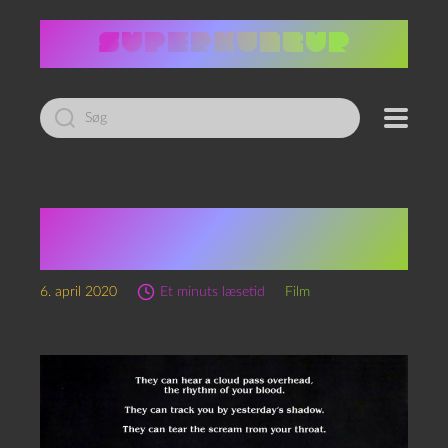
Led
efter:
I ulvens tegn — Wolfen
(1981)
6. april 2020
Et minuts læsetid
Film