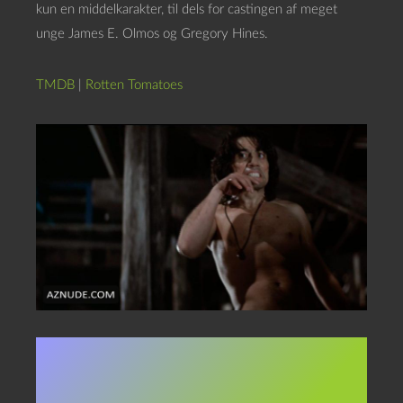
kun en middelkarakter, til dels for castingen af meget
unge James E. Olmos og Gregory Hines.
TMDB
|
Rotten Tomatoes
I dagene (nætterne) op til og
med næste fuldmåne tæller