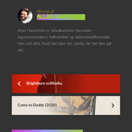
Skrevet af
Allan Haverholm
Allan Haverholm er billedkunstner (herunder
tegneserieskaber), kaffedrikker og dødsmetalafficionado.
Han ved altid, hvad han taler om, særlig når han ikke gør
det.
Brightburn-scifihaiku
Come to Daddy (2020)