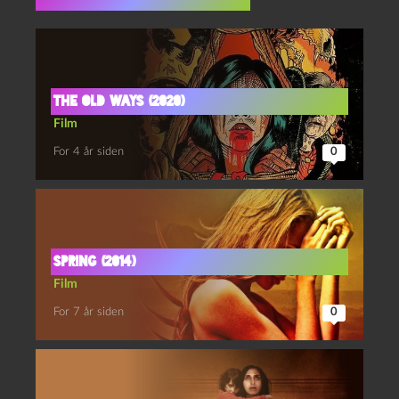
Flere indlæg i samme dur
The old ways (2020)
Film
For 4 år siden
0
Spring (2014)
Film
For 7 år siden
0