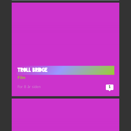
Troll Bridge
Film
For 8 år siden
1