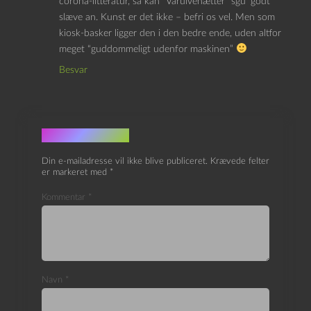
corona-litteratur, så kan “Varulvenætter” sgu’ godt
slæve an. Kunst er det ikke – befri os vel. Men som
kiosk-basker ligger den i den bedre ende, uden altfor
meget “guddommeligt udenfor maskinen”
Besvar
Skriv et svar
Din e-mailadresse vil ikke blive publiceret.
Krævede felter
er markeret med
*
Kommentar
*
Navn
*