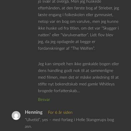
jo svær at overgå. Men jeg huskede
efterhånden, at den første bog af Strieber, jeg
læste engang i folkeskolen eller gymnasiet,
netop var en bog om varulve., men jeg kunne
ikke huske ud fra titlen, om det var “Skygger i
natten” eller “Varulvenætter”. Lidt flov blev
jeg, da jeg opdagede at begge er
fordanskninger af “The Wolfen”.
Jeg kan simpelt hen ikke genkalde bogen eller
dens handling godt nok til at sammenligne
med filmen, men det er måske anledning til at
stifte nyt bekendtskab med gamle Whitleys
brogede forfatterskab…
Besvar
Henning
For 6 år siden
“Ulvetid”, yes – med forlæg i Helle Stangerups bog
asn.