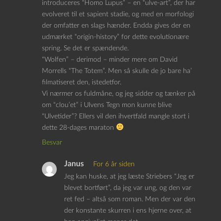
introduceres “Homo Lupus” – en “ulve-art”, der har
evolveret til et sapient stadie, og med en morfologi
der omfatter en slags hænder. Endda gives der en
udmærket “origin-history” for dette evolutionære
spring. Se det er spændende.
“Wolfen” – derimod – minder mere om David
Morrells “The Totem”. Men så skulle de jo bare ha’
filmatiseret den, istedetfor.
Vi nærmer os fuldmåne, og jeg sidder og tænker på
om “clou’et” i Ulvens Tegn mon kunne blive
“Ulvetider”? Ellers vil den ihvertfald mangle stort i
dette 28-dages maraton
Besvar
Janus
For 6 år siden
Jeg kan huske, at jeg læste Striebers “Jeg er
blevet bortført”, da jeg var ung, og den var
ret fed – altså som roman. Men der var den
der konstante skurren i ens hjerne over, at