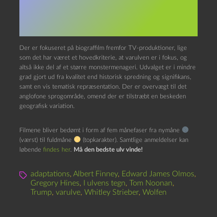
Superkultur ned med daglige
anmeldelser af varulvefilm.
Der er fokuseret på biograffilm fremfor TV-produktioner, lige
som det har været et hovedkriterie, at varulven er i fokus, og
altså ikke del af et større monstermenageri. Udvalget er i mindre
grad gjort ud fra kvalitet end historisk spredning og signifikans,
samt en vis tematisk repræsentation. Der er overvægt til det
anglofone sprogområde, omend der er tilstræbt en beskeden
geografisk variation.
Filmene bliver bedømt i form af fem månefaser fra nymåne
(værst) til fuldmåne
(topkarakter). Samtlige anmeldelser kan
løbende
findes her
.
Må den bedste ulv vinde!
adaptations
,
Albert Finney
,
Edward James Olmos
,
Gregory Hines
,
I ulvens tegn
,
Tom Noonan
,
Trump
,
varulve
,
Whitley Strieber
,
Wolfen