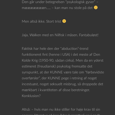
Den går under betegnelsen “psykologisk gyser” –
mæææææææn….. – kan man nu stole på det
Men altså ikke. Stort trist
Jaja, Walken med en Nilfisk i måsen. Fantabuløst!
Faktisk har hele den der “abduction”-trend
funktioneret fint (henne i USA) i det meste af Den
Kolde Krig (1950-90, sådan cirka). Men da en yderst
estimeret (freudiansk) psykolog fremsatte det
synspunkt, at der KUNNE være tale om “førbevidste
overførsler”, der KUNNE pege i retning af noget
incestuøst, noget seksuelt misbrug, så droppede det
mærkbart i kvantiteten af disse beretninger.
Konklusion?
Altså: – hvis man nu ikke stiller for høje krav til sin