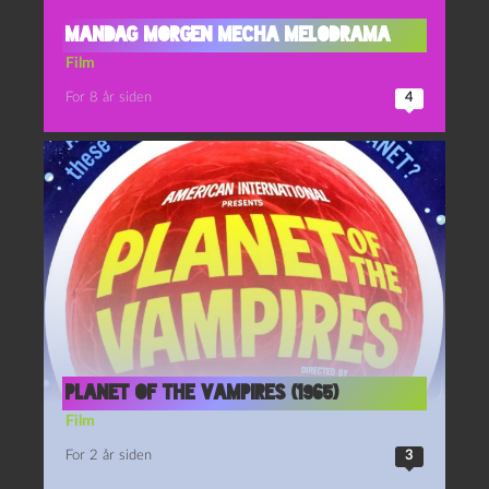
Mandag Morgen Mecha Melodrama
Film
For 8 år siden
4
Planet of the Vampires (1965)
Film
For 2 år siden
3