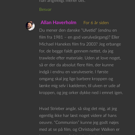
han angiveligt mener det.
Besvar
Allan Haverholm
For 6 år siden
Du mener den danske “Ulvetid” (endnu en
film fra 1981 – en god varulveårgang)? Eller
Michael Hanekes film fra 2003? Jeg erbange
for, de begge faldt gennem nettet, da jeg
trawlede efter materiale. Uden at love noget,
så er der da absolut flere film, der kunne
indgå i endnu en varulveserie. I første
omgang skal jeg lige barbere kroppen og
lænke mig selv i kælderen, til ulven er ude af
kroppen, og jeg orker dykke ned i emnet igen.
Hvad Strieber angår, så slog det mig, at jeg
egentlig ikke har læst noget videre af hans
oeuvre. “Communion” kunne jeg godt nøjes
med at se på film, og Christopher Walken er