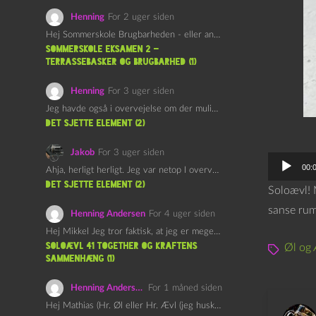
Henning
For 2 uger siden
Hej Sommerskole Brugbarheden - eller anvendeligheden - af "Øl&Ævl" er…
Sommerskole Eksamen 2 –
Terrassebasker og Brugbarhed (1)
Henning
For 3 uger siden
Jeg havde også i overvejelse om der muligvis kunne være…
det sjette element (2)
Jakob
For 3 uger siden
L
00:
Ahja, herligt herligt. Jeg var netop I overvejelser om at…
y
det sjette element (2)
Soloævl! 
d
sanse rum
Henning Andersen
For 4 uger siden
a
Hej Mikkel Jeg tror faktisk, at jeg er meget enig…
f
Soloævl 41 Together og Kraftens
Øl og 
Sammenhæng (1)
s
p
Henning Andersen
For 1 måned siden
i
Hej Mathias (Hr. Øl eller Hr. Ævl (jeg husker ikke…