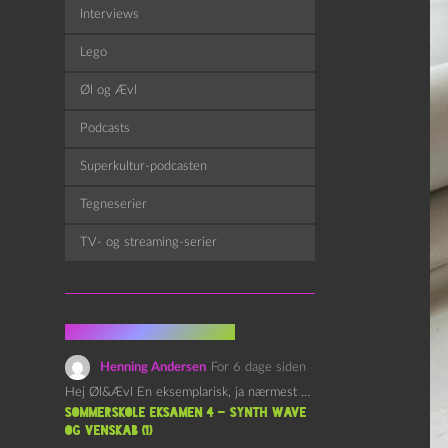
Interviews
Lego
Øl og Ævl
Podcasts
Superkultur-podcasten
Tegneserier
TV- og streaming-serier
Fra kommentarsporet
Henning Andersen
For 6 dage siden
Hej Øl&Ævl En eksemplarisk, ja nærmest yndefuld, afslutning på SOMMERSKOLEN.…
Sommerskole Eksamen 4 – Synth Wave
og Venskab (1)