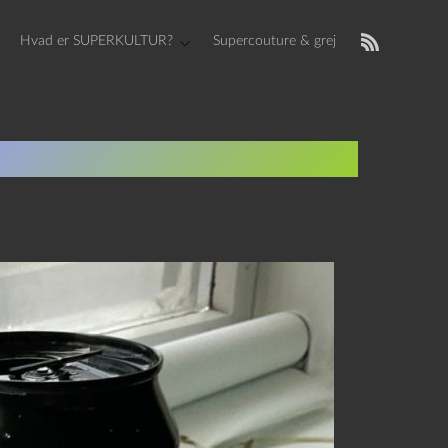
Hvad er SUPERKULTUR?
Supercouture & grej
ck og Sansning af rum