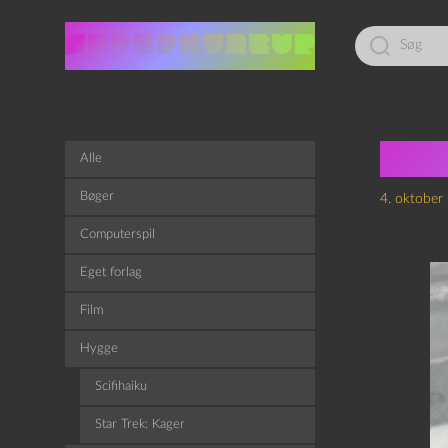
Led
efter:
Sol
Alle
Bøger
4. oktober
Computerspil
Eget forlag
Film
Hygge
Scifihaiku
Star Trek: Kager