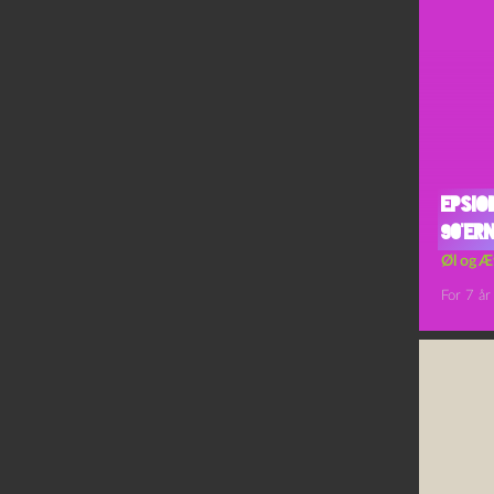
Epsio
90’er
Øl og Æ
For 7 år