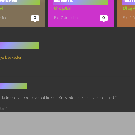
rdighed
og Meta
Yout
vl
Øl og Ævl
Øl og 
 siden
0
For 7 år siden
0
For 5 å
 kommentarer
ye beskeder
v et svar
iladresse vil ikke blive publiceret.
Krævede felter er markeret med
*
tar
*