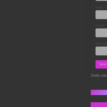
Navn
*
E-mail
*
Webste
Dette sit
Flere 