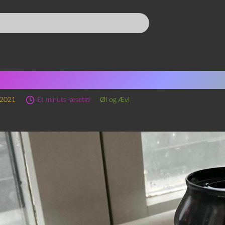
oævl 7 – Weizen Doppel Bo
 2021
Et minuts læsetid
Øl og Ævl