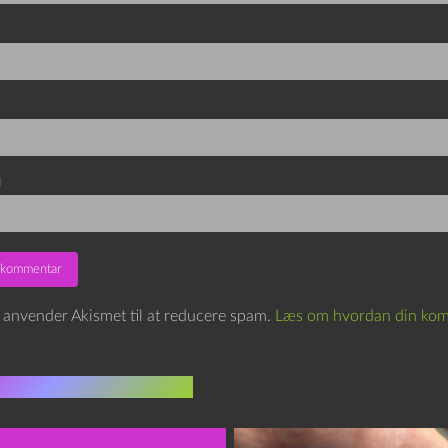
d
e anvender Akismet til at reducere spam.
Læs om hvordan din kom
indlæg i samme dur