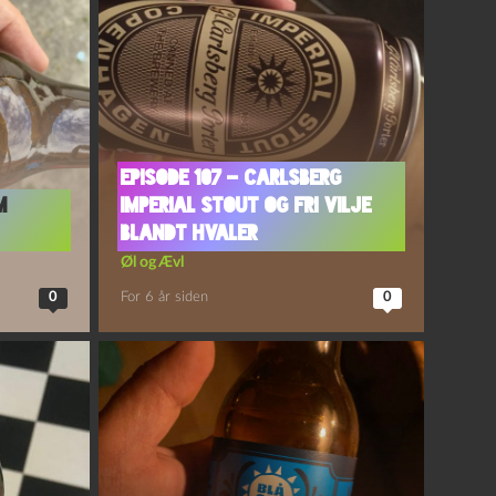
Episode 107 – Carlsberg
m
Imperial Stout og Fri Vilje
Blandt Hvaler
Øl og Ævl
0
For 6 år siden
0