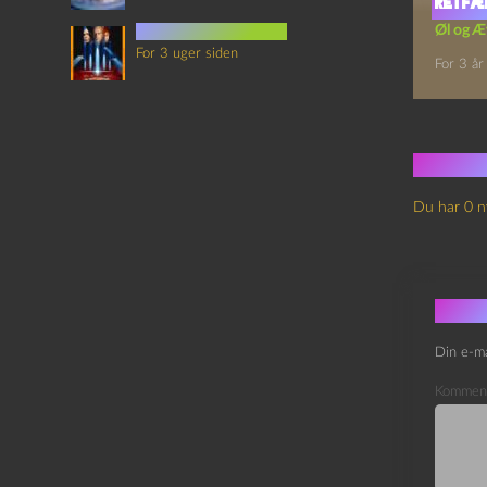
Retfæ
det sjette element
Øl og Æ
For 3 uger siden
For 3 år
Ingen
Du har 0 n
Skri
Din e-ma
Kommen