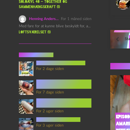
l
Soloævl 40 – Together og
sammenhængskraft (1)
l
e
Henning Andersen
For 1 måned siden
r
Med fare for at kunne blive beskyldt for, at være…
Loftsværelset (1)
Sta
Seneste indlæg
youtubes lyksaligheder
Flere 
For 2 dage siden
Sommerskole Eksamen 4 –
Synth Wave og Venskab
For 7 dage siden
Sommerskole Eksamen 3 –
Synth Wave og Solipsisme
For 2 uger siden
Episod
mad i science fiction
Amari
For 3 uger siden