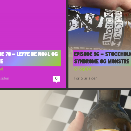
de 70 – Leffe de Noël og
Episode 96 – Stockhol
ne
Syndrome og Monstre
vl
Øl og Ævl
 siden
0
For 6 år siden