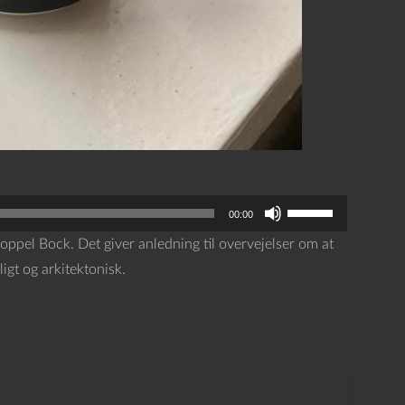
B
00:00
r
oppel Bock. Det giver anledning til overvejelser om at
u
gt og arkitektonisk.
g
o
p
/
n