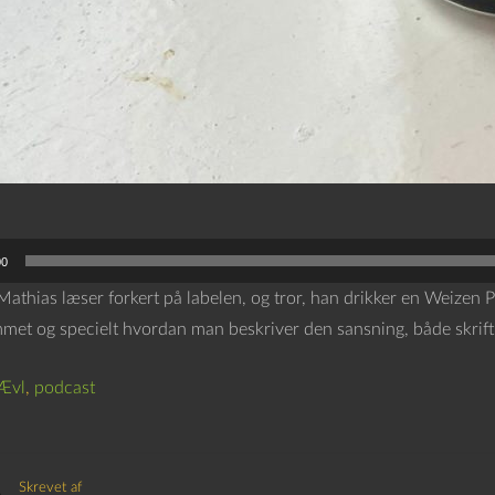
00
Mathias læser forkert på labelen, og tror, han drikker en Weizen P
met og specielt hvordan man beskriver den sansning, både skriftli
Ævl
,
podcast
Skrevet af