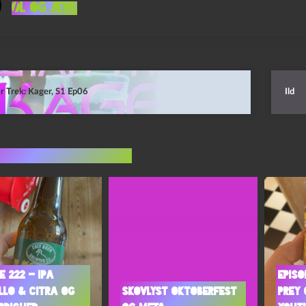
Øl og Ævl
r Trek: Kager, S1 Ep06
Ild
indlæg i samme dur
e 222 – IPA
Episo
llo & Citra og
Skovlyst Oktoberfest
Prey 