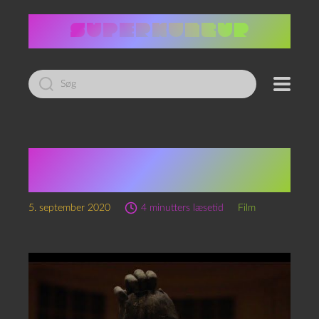
Led
efter:
Channel Zero: No-End
House
5. september 2020
4 minutters læsetid
Film