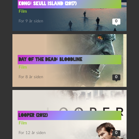
Kong: Skull Island (2017)
Film
For 9 år siden
0
Day of the Dead: Bloodline
Film
For 8 år siden
0
Looper (2012)
Film
For 12 år siden
0