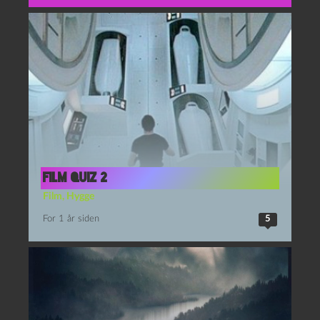
film quiz 2
Film
,
Hygge
For 1 år siden
5