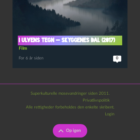
I ulvens tegn — Skyggenes Dal (2017)
Film
For 6 år siden
0
Superkulturelle mosevandringer siden 2011.
Privatlivspolitik
Alle rettigheder forbeholdes den enkelte skribent.
Login
Op igen