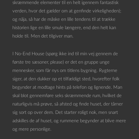
skræmmende elementer til en helt igennem fantastisk
verden, hvor det gælder om at genfinde virkeligheden);
og nåja, så har de måske en lille tendens til at trække
historien lige en lille smule længere, end den helt kan
holde til. Men det tilgiver man.
I No-End House (spørg ikke ind til min vej gennem de
første tre sæsoner, please) er det en gruppe unge
mennesker, som får nys om titlens bygning. Rygterne
siger, at den dukker op et tilfældigt sted, hvorefter folk
begynder at modtage hints på telefon og lignende. Man
skal blot gennemføre seks skræmmende rum, hvilket de
naturligvis må prøve, så afsted og finde huset, der tårner
sig sort op over dem. Det starter roligt nok, men snart
adskilles de af huset, og rummene begynder at blive mere
og mere personlige.