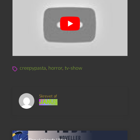
creepypasta
,
horror
,
tv-show
Skrevet af
Janus