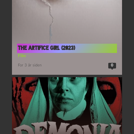
The artifice girl (2023)
Film
For 3 år siden
0