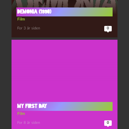
Demonia (1990)
Film
For 3 år siden
0
My First Day
Film
For 8 år siden
0