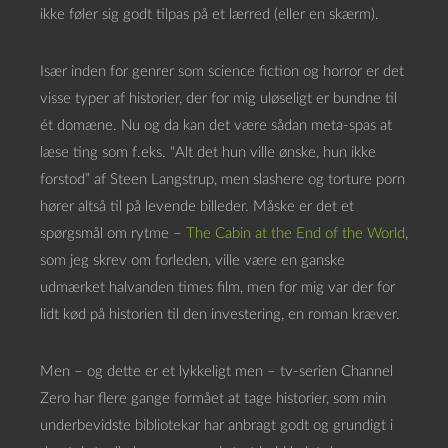
ikke føler sig godt tilpas på et lærred (eller en skærm).
Især inden for genrer som science fiction og horror er det
visse typer af historier, der for mig uløseligt er bundne til
ét domæne. Nu og da kan det være sådan meta-spas at
læse ting som f.eks. “Alt det hun ville ønske, hun ikke
forstod” af Steen Langstrup, men slashere og torture porn
hører altså til på levende billeder. Måske er det et
spørgsmål om rytme –
The Cabin at the End of the World
,
som jeg skrev om forleden, ville være en ganske
udmærket halvanden times film, men for mig var der for
lidt kød på historien til den investering, en roman kræver.
Men – og dette er et lykkeligt men – tv-serien Channel
Zero har flere gange formået at tage historier, som min
underbevidste bibliotekar har anbragt godt og grundigt i