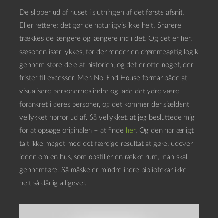
De slipper ud af huset i slutningen af det første afsnit.
Eller rettere: det gør de naturligvis ikke helt. Snarere
trækkes de længere og længere ind i det. Og det er her,
sæsonen især lykkes, for der render en drømmeagtig logik
gennem store dele af historien, og det er ofte noget, der
frister til excesser. Men No-End House formår både at
visualisere personernes indre og lade det ydre være
forankret i deres personer, og det kommer der sjældent
vellykket horror ud af. Så vellykket, at jeg besluttede mig
for at opsøge originalen – at finde
her
. Og den har ærligt
talt ikke meget med det færdige resultat at gøre, udover
ideen om en hus, som opstiller en række rum, man skal
gennemføre. Så måske er mindre indre bibliotekar ikke
helt så dårlig alligevel.