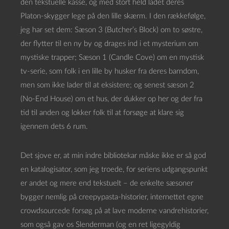
den tekstuelle kasse, og med stort held ladet deres
Platon-skygger lege på den lille skærm. I den rækkefølge,
jeg har set dem: Sæson 3 (Butcher’s Block) om to søstre,
der flytter til en ny by og drages ind i et mysterium om
mystiske trapper; Sæson 1 (Candle Cove) om en mystisk
tv-serie, som folk i en lille by husker fra deres barndom,
men som ikke lader til at eksistere; og senest sæson 2
(No-End House) om et hus, der dukker op her og der fra
tid til anden og lokker folk til at forsøge at klare sig
igennem dets 6 rum.
Det sjove er, at min indre bibliotekar måske ikke er så god
en katalogisator, som jeg troede, for seriens udgangspunkt
er andet og mere end tekstuelt – de enkelte sæsoner
bygger nemlig på creepypasta-historier, internettet egne
crowdsourcede forsøg på at lave moderne vandrehistorier,
som også gav os Slenderman (og en ret ligegyldig