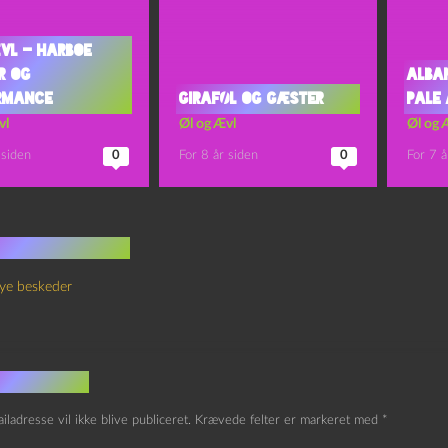
vl – Harboe
r og
Alba
rmance
Giraføl og Gæster
Pale 
vl
Øl og Ævl
Øl og 
 siden
0
For 8 år siden
0
For 7 å
 kommentarer
ye beskeder
v et svar
iladresse vil ikke blive publiceret.
Krævede felter er markeret med
*