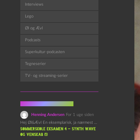
Interviews
Lego
Øl og Ævl
Podcasts
Superkultur-podcasten
Tegneserier
TV- og streaming-serier
Fra kommentarsporet
Henning Andersen
For 1 uge siden
Hej Øl&Ævl En eksemplarisk, ja nærmest yndefuld, afslutning på SOMMERSKOLEN.…
Sommerskole Eksamen 4 – Synth Wave
og Venskab (1)