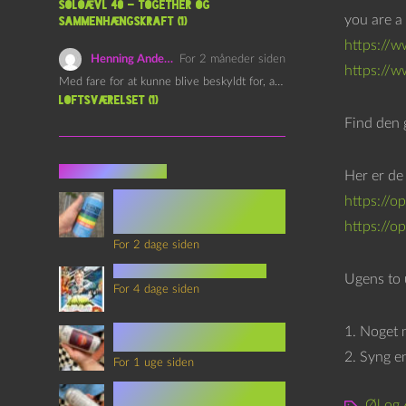
l
Soloævl 40 – Together og
you are a 
sammenhængskraft (1)
l
https://
e
Henning Andersen
For 2 måneder siden
https://
r
Med fare for at kunne blive beskyldt for, at være…
Loftsværelset (1)
Find den 
Seneste indlæg
Her er de
Episode 360 – VHS Fast
https://
Forward og
Notérgranater
https://o
For 2 dage siden
youtubes lyksaligheder
Ugens to 
For 4 dage siden
Sommerskole Eksamen 4 –
1. Noget 
Synth Wave og Venskab
2. Syng e
For 1 uge siden
Sommerskole Eksamen 3 –
Synth Wave og Solipsisme
Øl og 