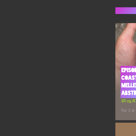
Flere 
Episo
Coast
Melle
Abst
Øl og Æ
For 3 år