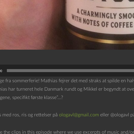
00
age fra sommerferie! Mathias fejrer det med straks at spilde en hal
ias har turneret hele Danmark rundt og Mikkel er begyndt at over
gene, specifikt første klasse”…?
os med ros, ris og rettelser på
ologavl@gmail.com
eller @ologavl p
e the clips in this episode where we use excerpts of music and/or