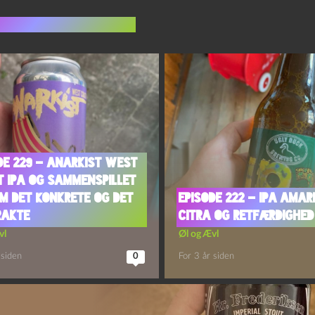
indlæg i samme dur
de 229 – Anarkist West
 IPA og Sammenspillet
m Det Konkrete og Det
Episode 222 – IPA Amar
rakte
Citra og Retfærdighed
vl
Øl og Ævl
 siden
0
For 3 år siden