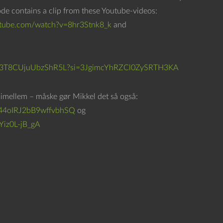
e
sode contains a clip from these Youtube-videos:
d
utube.com/watch?v=8hr3Stnk8_k
and
p
i
l
slbIN3T8CUjuUbzShR5L?si=3JgimcYhRZCl0ZySRTH3KA
e
t
imellem – måske gør Mikkel det så også:
a
44oIRJ2bB9wffvbhSQ
og
s
Yiz0L-jB_gA
t
e
r
n
e
f
o