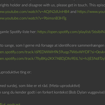
rights holder and disagree with us, please get in touch. This epi
www.youtube.com/watch?v=AQtN2dUnHB4
and
https://www.yo
www.youtube.com/watch?v=9bimsnB3HTg
gamle Spotify-liste her:
https://open.spotify.com/playlist/56
 to sange, som I gerne må forsøge at identificere sammenhængen 
open.spotify.com/track/6PEDWWH9k59uqp7W6vWYDF?si=0evk
pen.spotify.com/track/7lIyBKp2KX7ABDjDfo9EtL?si=hJjESNdlTzy
uproduktive ting er:
med surdej, som ikke er et råd. (Meta-uproduktivt)
n sang du kender godt i en forkert kontekst (Bob Dylan vuggevise)
Ævl
,
podcast