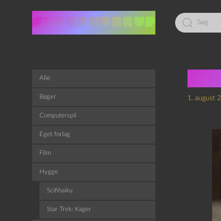
Led
efter:
Epis
Alle
Bøger
1. august 
Computerspil
Eget forlag
Film
Hygge
Scifihaiku
Star Trek: Kager