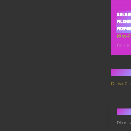
Soloæ
Pilsne
Perfo
Øl og Æ
For 7 år
Ingen
Du har 0 n
Skri
Din e-ma