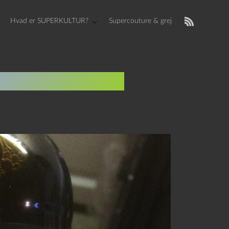
Hvad er SUPERKULTUR?
Supercouture & grej
t og Tyske Toge