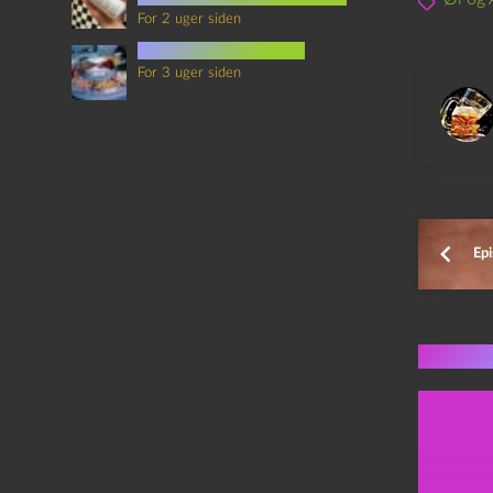
For 2 uger siden
mad i science fiction
For 3 uger siden
Epi
Flere 