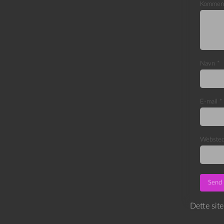
Kommen
Navn
*
E-mail
*
Webste
Dette sit