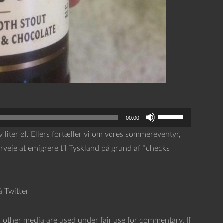
B
00:00
r
v liter øl. Ellers fortæller vi om vores sommereventyr,
u
veje at emigrere til Tyskland på grund af *checks
g
o
p
å Twitter
/
n
 other media are used under fair use for commentary. If