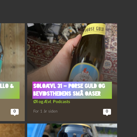
illo &
Soloævl 31 – Porse Guld og
Bevidsthedens Små Oaser
Øl og Ævl
,
Podcasts
0
For 1 år siden
0