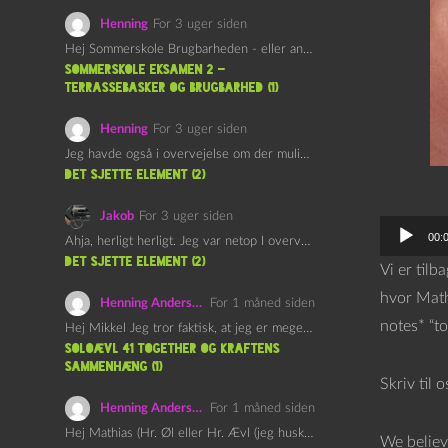
Henning
For 3 uger siden
Hej Sommerskole Brugbarheden - eller anvendeligheden - af "Øl&Ævl" er…
Sommerskole Eksamen 2 –
Terrassebasker og Brugbarhed (1)
Henning
For 3 uger siden
Jeg havde også i overvejelse om der muligvis kunne være…
det sjette element (2)
Jakob
For 3 uger siden
L
00:
Ahja, herligt herligt. Jeg var netop I overvejelser om at…
y
det sjette element (2)
Vi er tilb
d
hvor Math
Henning Andersen
For 1 måned siden
a
notes* “to
Hej Mikkel Jeg tror faktisk, at jeg er meget enig…
f
Soloævl 41 Together og Kraftens
Sammenhæng (1)
s
Skriv til 
p
Henning Andersen
For 1 måned siden
i
Hej Mathias (Hr. Øl eller Hr. Ævl (jeg husker ikke…
We believ