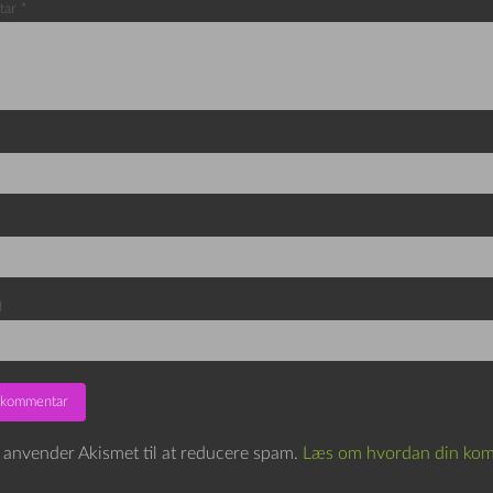
tar
*
d
e anvender Akismet til at reducere spam.
Læs om hvordan din kom