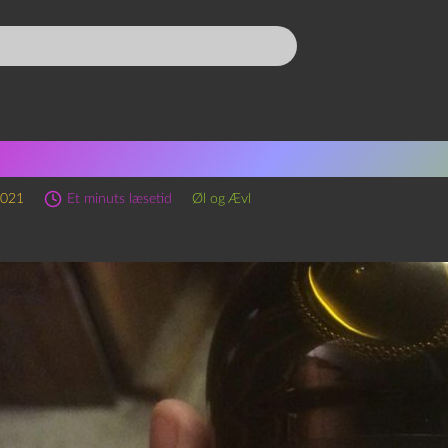
ode 146 – Irish Craft Stou
2021
Et minuts læsetid
Øl og Ævl