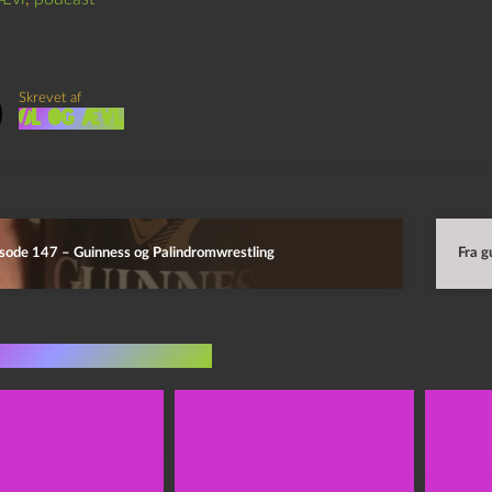
Skrevet af
Øl og Ævl
sode 147 – Guinness og Palindromwrestling
Fra g
indlæg i samme dur