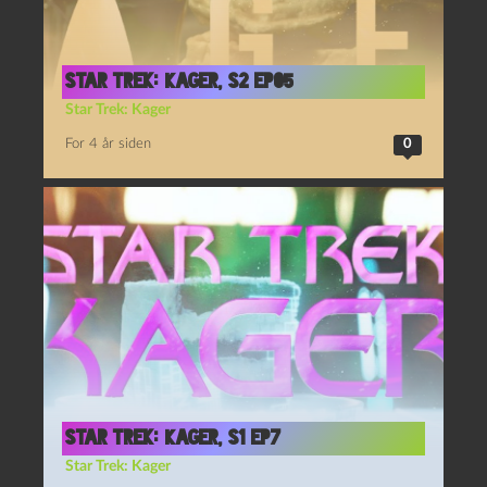
Star Trek: Kager, S2 Ep05
Star Trek: Kager
For 4 år siden
0
Star Trek: Kager, S1 Ep7
Star Trek: Kager