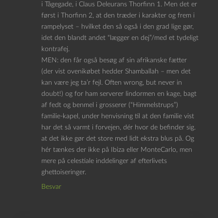
i Tågegade, i Claus Deleurans Thorfinn 1. Men det er
først i Thorfinn 2, at den træder i karakter og frem i
rampelyset – hvilket den så også i den grad lige gør,
idet den blandt andet “lægger en dej”/med et tydeligt
kontrafej.
MEN: den får også besøg af sin afrikanske fætter
(der vist ovenikøbet hedder Shamballah – men det
kan være jeg ta’r fejl. Often wrong, but never in
doubt!) og for ham serverer lindormen en kage, bagt
af fedt og benmel i grosserer (“Himmelstrups”)
familie-kapel, under henvisning til at den familie vist
har det så varmt i forvejen, dér hvor de befinder sig.
at det ikke gør det store med lidt ekstra blus på. Og
hér tænkes der ikke på Ibiza eller MonteCarlo, men
mere på celestiale inddelinger af efterlivets
ghettoiseringer.
Besvar