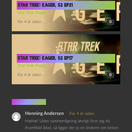
Star Trek: Kager, S2 Ep21
Star Trek: Kager
For 4 år siden
0
Star Trek: Kager, s2 Ep17
Star Trek: Kager
For 4 år siden
0
1 kommentar
Henning Andersen
For 4 år siden
Hæhæ! Uden sammenligning iøvrigt (tror jeg da
ihvertfald ikke), så ligger der jo en lindorm om kirken