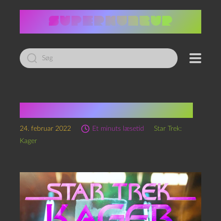
Led
efter:
Star Trek: Kager, S1 Ep21
24. februar 2022
Et minuts læsetid
Star Trek:
Kager