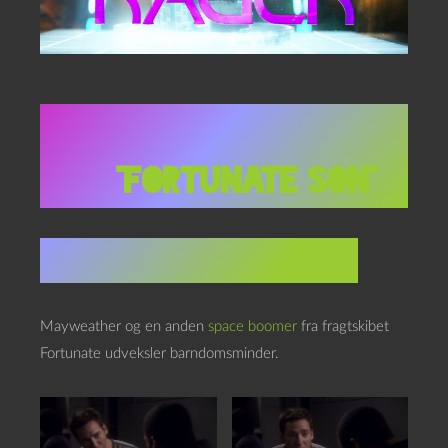
Star Trek: Enterprise
1×10,
“Fortunate son”
Stardate ukendt (2151)
Mayweather og en anden
space boomer
fra fragtskibet
Fortunate udveksler barndomsminder.