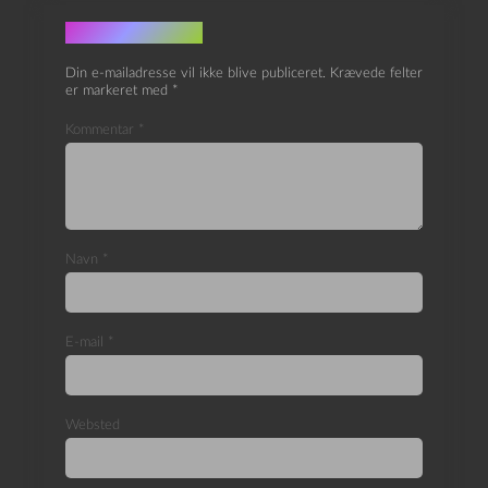
Skriv et svar
Din e-mailadresse vil ikke blive publiceret.
Krævede felter
er markeret med
*
Kommentar
*
Navn
*
E-mail
*
Websted