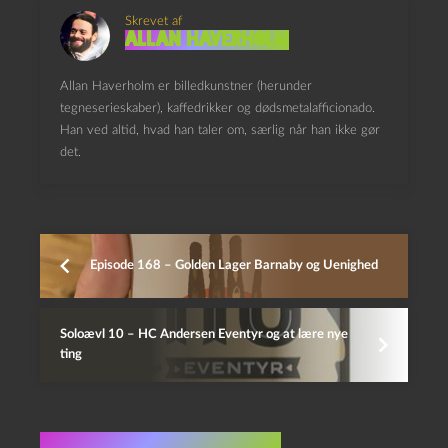
Skrevet af
Allan Haverholm
Allan Haverholm er billedkunstner (herunder
tegneserieskaber), kaffedrikker og dødsmetalafficionado.
Han ved altid, hvad han taler om, særlig når han ikke gør
det.
Episode 168 – Golden Lager Barnaby og Uenighed
Soloævl 10 – HC Andersen Eventyr og at lære nye
ting
Flere indlæg i samme dur