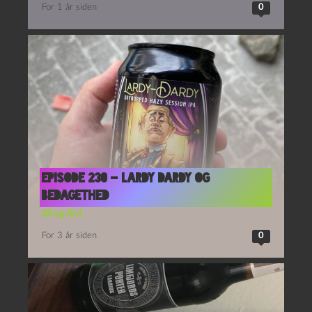
For 1 år siden
0
Episode 230 – Lardy Dardy og
Bedagethed
Øl og Ævl
For 3 år siden
0