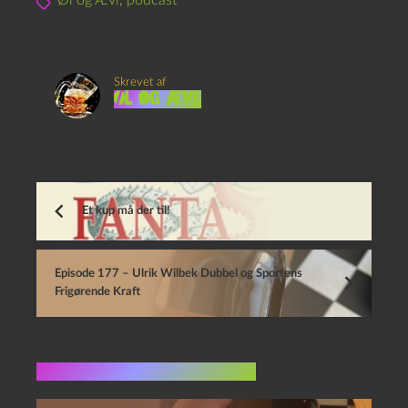
Øl og Ævl
,
podcast
Skrevet af
Øl og Ævl
Et kup må der til!
Episode 177 – Ulrik Wilbek Dubbel og Sportens
Frigørende Kraft
Flere indlæg i samme dur