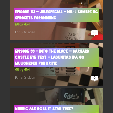
Episode 161 – Julespecial – Noël Sombre og
Sprogets Forandring
Øl og Ævl
For 5 år siden
0
Episode 99 – Into The Black – Barnard
Castle Eye Test – Lagunitas IPA og
Muligheden For Kritik
Øl og Ævl
For 6 år siden
0
Nordic Ale og Is it Star Trek?