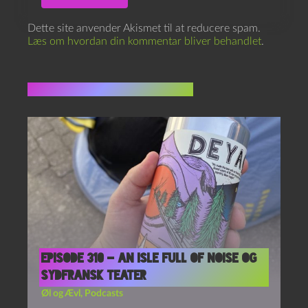
Dette site anvender Akismet til at reducere spam.
Læs om hvordan din kommentar bliver behandlet
.
Flere indlæg i samme dur
Episode 310 – An Isle Full of Noise og
Sydfransk Teater
Øl og Ævl
,
Podcasts