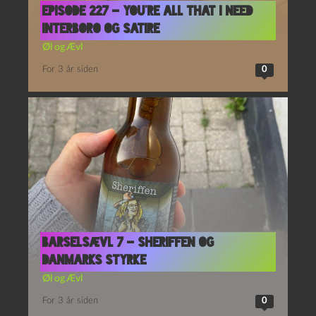
Episode 227 – You’re All That I Need
Interboro og Satire
Øl og Ævl
For 3 år siden
0
Barselsævl 7 – Sheriffen og
Danmarks styrke
Øl og Ævl
For 3 år siden
0