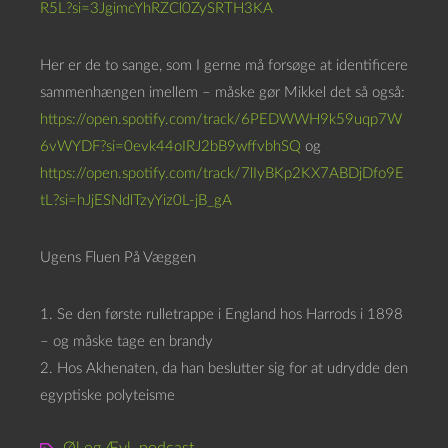
R5L?si=3JgimcYhRZCl0ZySRTH3KA
Her er de to sange, som I gerne må forsøge at identificere
sammenhængen imellem – måske gør Mikkel det så også:
https://open.spotify.com/track/6PEDWWH9k59uqp7W
6vWYDF?si=0evk44oIRJ2bB9wffvbhSQ
og
https://open.spotify.com/track/7lIyBKp2KX7ABDjDfo9E
tL?si=hJjESNdlTzyYiz0L-jB_gA
Ugens Fluen På Væggen
1. Se den første rulletrappe i England hos Harrods i 1898
– og måske tage en brandy
2. Hos Akhenaten, da han beslutter sig for at udrydde den
egyptiske polyteisme