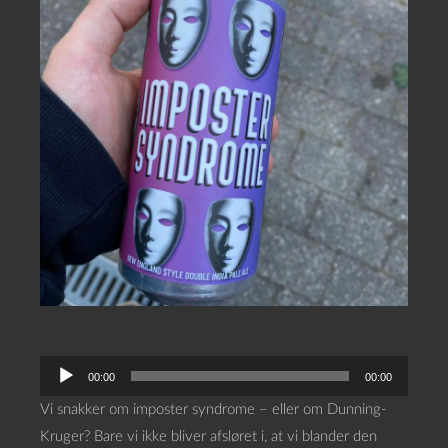
L
00:00
00:00
y
Vi snakker om imposter syndrome – eller om Dunning-
d
Kruger? Bare vi ikke bliver afsløret i, at vi blander den