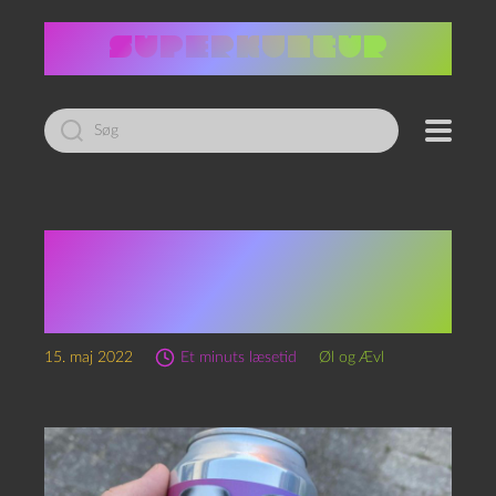
Led
efter:
Episode 178 – Imposter
Syndrome og Imposter
Syndrome
15. maj 2022
Et minuts læsetid
Øl og Ævl