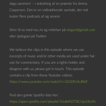
a
slags sammen! – i anledning af en præmie fra Jimmy
f
Caspersen. Det er en vidtrækkende samtale, der nok
s
kaster flere podcasts af sig senere
p
i
Skriv til os med ros, ris og rettelser på
ologavl@gmail.com
l
eller @ologavl på Twitter
l
e
We believe the clips in this episode where we use
r
excerpts of music and/or other media are used under fair
use for commentary. If you are a rights holder and
disagree with us, please get in touch. This episode
contains a clip from these Youtube-videos:
https://www.youtube.com/watch?v=SZzDKUkJB6E
Find den gamle Spotify-liste her:
https://open.spotify.com/playlist/56slbIN3T8CUjuUbzSh