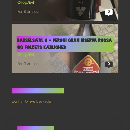
Øl og Ævl
For 8 år siden
0
Barselsævl 6 – Peroni Gran Riserva Rossa
og Folkets Kærlighed
Øl og Ævl
For 3 år siden
0
Ingen kommentarer
Du har 0 nye beskeder
Skriv et svar