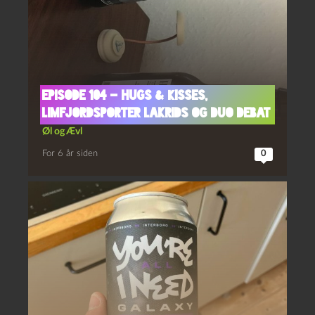
Episode 104 – Hugs & Kisses,
Limfjordsporter Lakrids og Duo Debat
Øl og Ævl
For 6 år siden
0